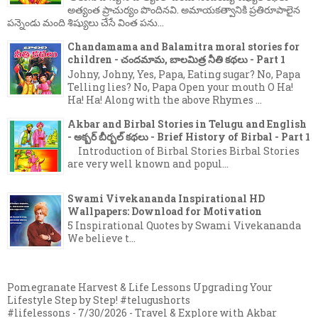
అత్యంత ప్రాచుర్యం పొందినవి. అమాయకత్వానికి ప్రతిరూపాలైన
పన్నెండు మంది శిష్యులు చేసే వింత పను...
Chandamama and Balamitra moral stories for
children - చందమామ, బాలమిత్ర నీతి కథలు - Part 1
Johny, Johny, Yes, Papa, Eating sugar? No, Papa
Telling lies? No, Papa Open your mouth O Ha!
Ha! Ha! Along with the above Rhymes ...
Akbar and Birbal Stories in Telugu and English
- అక్బర్ బీర్బల్ కథలు - Brief History of Birbal - Part 1
Introduction of Birbal Stories Birbal Stories
are very well known and popul...
Swami Vivekananda Inspirational HD
Wallpapers: Download for Motivation
5 Inspirational Quotes by Swami Vivekananda
We believe t...
Pomegranate Harvest & Life Lessons Upgrading Your
Lifestyle Step by Step! #telugushorts
#lifelessons
- 7/30/2026
- Travel & Explore with Akbar