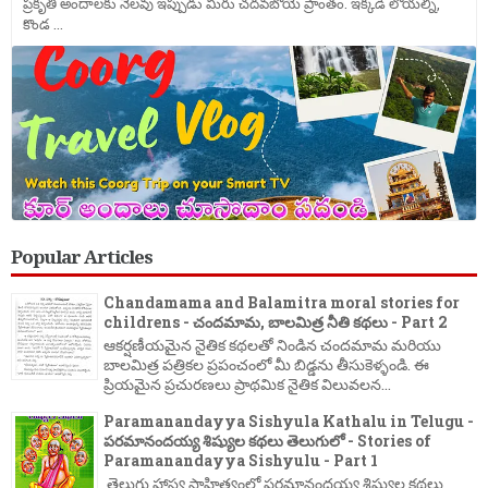
ప్రకృతి అందాలకు నెలవు ఇప్పుడు మీరు చదవబోయె ప్రాంతం. ఇక్కడి లోయల్ని,
కొండ ...
Popular Articles
Chandamama and Balamitra moral stories for
childrens - చందమామ, బాలమిత్ర నీతి కథలు - Part 2
ఆకర్షణీయమైన నైతిక కథలతో నిండిన చందమామ మరియు
బాలమిత్ర పత్రికల ప్రపంచంలో మీ బిడ్డను తీసుకెళ్ళండి. ఈ
ప్రియమైన ప్రచురణలు ప్రాథమిక నైతిక విలువలన...
Paramanandayya Sishyula Kathalu in Telugu -
పరమానందయ్య శిష్యుల కథలు తెలుగులో - Stories of
Paramanandayya Sishyulu - Part 1
తెలుగు హాస్య సాహిత్యంలో పరమానందయ్య శిష్యుల కథలు