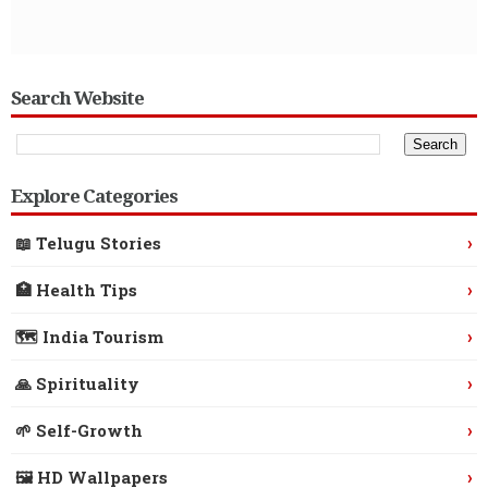
Search Website
Explore Categories
›
📖 Telugu Stories
›
🏥 Health Tips
›
🗺️ India Tourism
›
🙏 Spirituality
›
🌱 Self-Growth
›
🖼️ HD Wallpapers