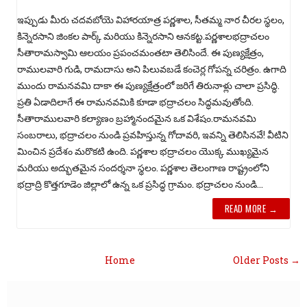
ఇప్పుడు మీరు చదవబోయె విహారయాత్ర పర్ణశాల, సీతమ్మ నార చీరల స్థలం,
కిన్నెరసాని జింకల పార్క్ మరియు కిన్నెరసాని ఆనకట్ట.పర్ణశాలభద్రాచలం
సీతారామస్వామి ఆలయం ప్రపంచమంతటా తెలిసిందే. ఈ పుణ్యక్షేత్రం,
రాములవారి గుడి, రామదాసు అని పిలువబడే కంచెర్ల గోపన్న చరిత్రం. ఉగాది
ముందు రామనవమి దాకా ఈ పుణ్యక్షేత్రంలో జరిగే తిరునాళ్లు చాలా ప్రసిద్ధి.
ప్రతి ఏడాదిలాగే ఈ రామనవమికి కూడా భద్రాచలం సిద్ధమవుతోంది.
సీతారాములవారి కల్యాణం బ్రహ్మానందమైన ఒక విశేషం.రామనవమి
సంబరాలు, భద్రాచలం నుండి ప్రవహిస్తున్న గోదావరి, ఇవన్ని తెలిసినవే! వీటిని
మించిన ప్రదేశం మరొకటి ఉంది. పర్ణశాల భద్రాచలం యొక్క ముఖ్యమైన
మరియు అద్భుతమైన సందర్శనా స్థలం. పర్ణశాల తెలంగాణ రాష్ట్రంలోని
భద్రాద్రి కొత్తగూడెం జిల్లాలో ఉన్న ఒక ప్రసిద్ధ గ్రామం. భద్రాచలం నుండి...
READ MORE →
Home
Older Posts →