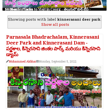
10 Tourist Places to Visit in Coorg - తెలుగులో కూర్గ్ ట్రిప్ - Scotland of India
Showing posts with label
kinnerasani deer park
.
Show all posts
Parnasala Bhadrachalam, Kinnerasani
Deer Park and Kinnerasani Dam -
పర్ణశాల, కిన్నెరసాని జింకల పార్క్ మరియు కిన్నెరసాని
డ్యామ్
Mohammed Akbhar
Monday, September 5, 2022