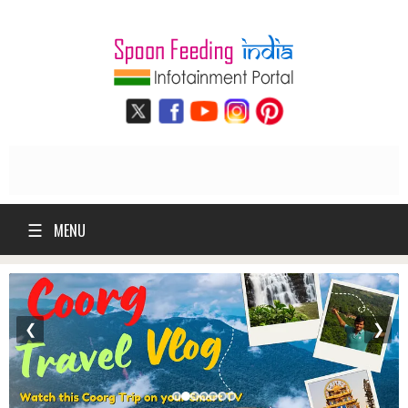
☰
MENU
❮
❯