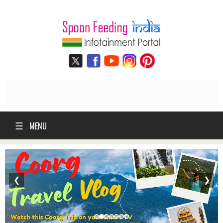
☰
MENU
❮
❯