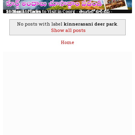
10 Tourist Places to Visit in Coorg - తెలుగులో కూర్గ్ ట్రిప్ - Scotland of India
No posts with label
kinnerasani deer park
.
Show all posts
Home