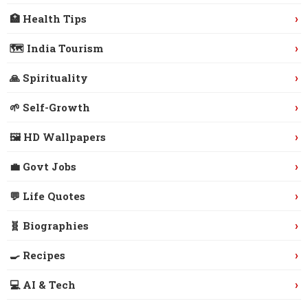
›
🏥 Health Tips
›
🗺️ India Tourism
›
🙏 Spirituality
›
🌱 Self-Growth
›
🖼️ HD Wallpapers
›
💼 Govt Jobs
›
💬 Life Quotes
›
🧬 Biographies
›
🍳 Recipes
›
💻 AI & Tech