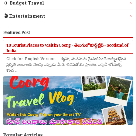
›
✈️ Budget Travel
›
🎬 Entertainment
Featured Post
10 Tourist Places to Visit in Coorg - తెలుగులో కూర్గ్ ట్రిప్ - Scotland of
India
Click for English Version - కళ్లను, మనసును మైమరిపించే అద్భుతమైన
ప్రకృతి అందాలకు నెలవు ఇప్పుడు మీరు చదవబోయె ప్రాంతం. ఇక్కడి లోయల్ని,
కొండ ...
Popular Articles