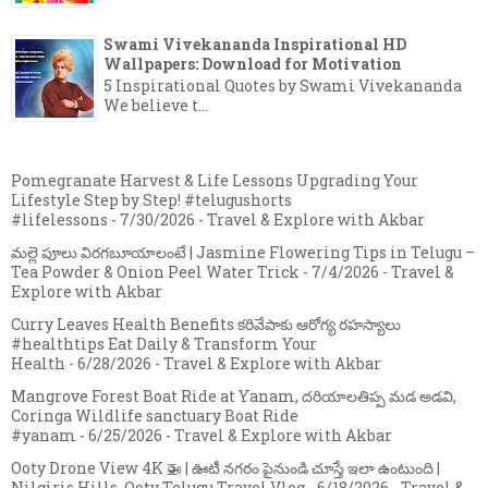
Swami Vivekananda Inspirational HD
Wallpapers: Download for Motivation
5 Inspirational Quotes by Swami Vivekananda
We believe t...
Pomegranate Harvest & Life Lessons Upgrading Your
Lifestyle Step by Step! #telugushorts
#lifelessons
- 7/30/2026
- Travel & Explore with Akbar
మల్లె పూలు విరగబూయాలంటే | Jasmine Flowering Tips in Telugu –
Tea Powder & Onion Peel Water Trick
- 7/4/2026
- Travel &
Explore with Akbar
Curry Leaves Health Benefits కరివేపాకు ఆరోగ్య రహస్యాలు
#healthtips Eat Daily & Transform Your
Health
- 6/28/2026
- Travel & Explore with Akbar
Mangrove Forest Boat Ride at Yanam, దరియాలతిప్ప మడ అడవి,
Coringa Wildlife sanctuary Boat Ride
#yanam
- 6/25/2026
- Travel & Explore with Akbar
Ooty Drone View 4K 🚁 | ఊటీ నగరం పైనుండి చూస్తే ఇలా ఉంటుంది |
Nilgiris Hills, Ooty Telugu Travel Vlog
- 6/18/2026
- Travel &