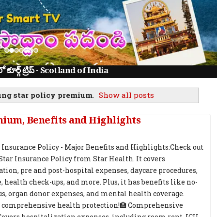
ూర్గ్ ట్రిప్ - Scotland of India
ng star policy premium
.
Show all posts
mium, Benefits and Highlights
 Insurance Policy - Major Benefits and Highlights:Check out
Star Insurance Policy from Star Health. It covers
ation, pre and post-hospital expenses, daycare procedures,
 health check-ups, and more. Plus, it has benefits like no-
s, organ donor expenses, and mental health coverage.
r comprehensive health protection!🏥 Comprehensive
Covers hospitalization expenses, including room rent, ICU