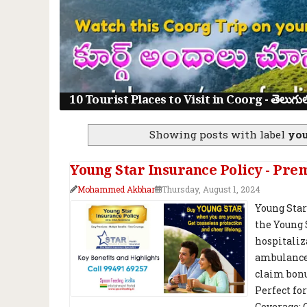
10 Tourist Places to Visit in Coorg - తెలుగులో క
Showing posts with label
you
Young Star Insurance Policy - Pre
Mohammed Akbhar
Thursday, August 1, 2024
Young Star
the Young 
hospitaliz
ambulance,
claim bonu
Perfect fo
Coverage: 