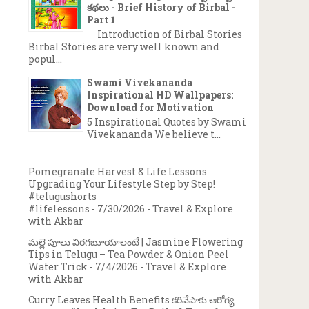
కథలు - Brief History of Birbal -
Part 1
Introduction of Birbal Stories
Birbal Stories are very well known and
popul...
Swami Vivekananda
Inspirational HD Wallpapers:
Download for Motivation
5 Inspirational Quotes by Swami
Vivekananda We believe t...
Pomegranate Harvest & Life Lessons
Upgrading Your Lifestyle Step by Step!
#telugushorts
#lifelessons
- 7/30/2026
- Travel & Explore
with Akbar
మల్లె పూలు విరగబూయాలంటే | Jasmine Flowering
Tips in Telugu – Tea Powder & Onion Peel
Water Trick
- 7/4/2026
- Travel & Explore
with Akbar
Curry Leaves Health Benefits కరివేపాకు ఆరోగ్య