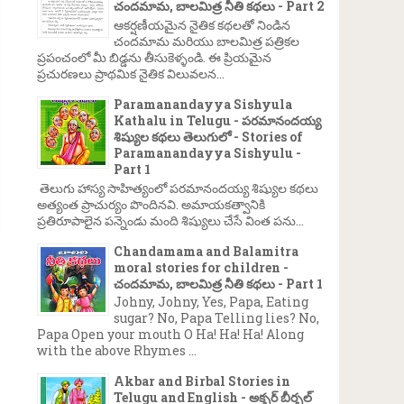
చందమామ, బాలమిత్ర నీతి కథలు - Part 2
ఆకర్షణీయమైన నైతిక కథలతో నిండిన
చందమామ మరియు బాలమిత్ర పత్రికల
ప్రపంచంలో మీ బిడ్డను తీసుకెళ్ళండి. ఈ ప్రియమైన
ప్రచురణలు ప్రాథమిక నైతిక విలువలన...
Paramanandayya Sishyula
Kathalu in Telugu - పరమానందయ్య
శిష్యుల కథలు తెలుగులో - Stories of
Paramanandayya Sishyulu -
Part 1
తెలుగు హాస్య సాహిత్యంలో పరమానందయ్య శిష్యుల కథలు
అత్యంత ప్రాచుర్యం పొందినవి. అమాయకత్వానికి
ప్రతిరూపాలైన పన్నెండు మంది శిష్యులు చేసే వింత పను...
Chandamama and Balamitra
moral stories for children -
చందమామ, బాలమిత్ర నీతి కథలు - Part 1
Johny, Johny, Yes, Papa, Eating
sugar? No, Papa Telling lies? No,
Papa Open your mouth O Ha! Ha! Ha! Along
with the above Rhymes ...
Akbar and Birbal Stories in
Telugu and English - అక్బర్ బీర్బల్