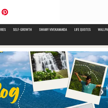
RIES
SELF-GROWTH
SWAMY VIVEKANANDA
LIFE QUOTES
WALLPA
❯