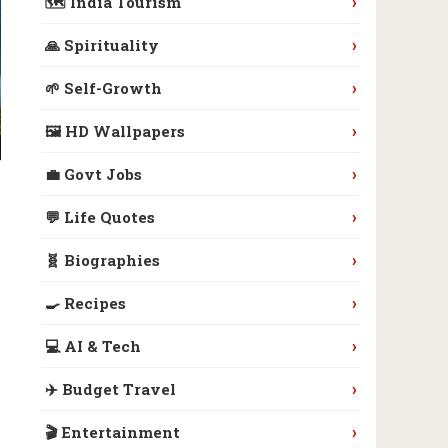
›
🗺️ India Tourism
›
🙏 Spirituality
›
🌱 Self-Growth
›
🖼️ HD Wallpapers
›
💼 Govt Jobs
›
💬 Life Quotes
›
🧬 Biographies
›
🍳 Recipes
›
💻 AI & Tech
›
✈️ Budget Travel
›
🎬 Entertainment