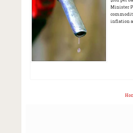
Minister P
commoditie
inflation a
Ho