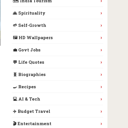
›
🗺️ India Tourism
›
🙏 Spirituality
›
🌱 Self-Growth
›
🖼️ HD Wallpapers
›
💼 Govt Jobs
›
💬 Life Quotes
›
🧬 Biographies
›
🍳 Recipes
›
💻 AI & Tech
›
✈️ Budget Travel
›
🎬 Entertainment