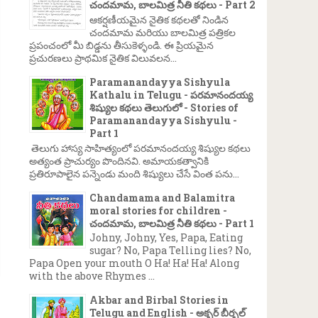
చందమామ, బాలమిత్ర నీతి కథలు - Part 2
ఆకర్షణీయమైన నైతిక కథలతో నిండిన
చందమామ మరియు బాలమిత్ర పత్రికల
ప్రపంచంలో మీ బిడ్డను తీసుకెళ్ళండి. ఈ ప్రియమైన
ప్రచురణలు ప్రాథమిక నైతిక విలువలన...
Paramanandayya Sishyula
Kathalu in Telugu - పరమానందయ్య
శిష్యుల కథలు తెలుగులో - Stories of
Paramanandayya Sishyulu -
Part 1
తెలుగు హాస్య సాహిత్యంలో పరమానందయ్య శిష్యుల కథలు
అత్యంత ప్రాచుర్యం పొందినవి. అమాయకత్వానికి
ప్రతిరూపాలైన పన్నెండు మంది శిష్యులు చేసే వింత పను...
Chandamama and Balamitra
moral stories for children -
చందమామ, బాలమిత్ర నీతి కథలు - Part 1
Johny, Johny, Yes, Papa, Eating
sugar? No, Papa Telling lies? No,
Papa Open your mouth O Ha! Ha! Ha! Along
with the above Rhymes ...
Akbar and Birbal Stories in
Telugu and English - అక్బర్ బీర్బల్