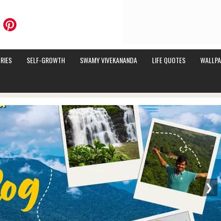
RIES
SELF-GROWTH
SWAMY VIVEKANANDA
LIFE QUOTES
WALLPA
❯