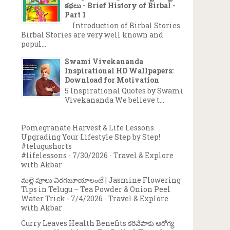
కథలు - Brief History of Birbal -
Part 1
Introduction of Birbal Stories
Birbal Stories are very well known and
popul...
Swami Vivekananda
Inspirational HD Wallpapers:
Download for Motivation
5 Inspirational Quotes by Swami
Vivekananda We believe t...
Pomegranate Harvest & Life Lessons
Upgrading Your Lifestyle Step by Step!
#telugushorts
#lifelessons
- 7/30/2026
- Travel & Explore
with Akbar
మల్లె పూలు విరగబూయాలంటే | Jasmine Flowering
Tips in Telugu – Tea Powder & Onion Peel
Water Trick
- 7/4/2026
- Travel & Explore
with Akbar
Curry Leaves Health Benefits కరివేపాకు ఆరోగ్య