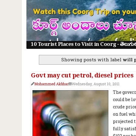
10 Tourist Places to Visit in Coorg - తెలుగులో క
Showing posts with label
will 
Govt may cut petrol, diesel prices
Mohammed Akbhar
Wednesday, August 10, 2011
The govern
could be lo
crude pric
on fuel wh
projected t
fully sati
$102 per ba