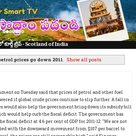
ూర్గ్ ట్రిప్ - Scotland of India
petrol prices go down 2011
.
Show all posts
ment on Tuesday said that prices of petrol and other fuel
wered if global crude prices continue to slip further. A fall in
es would also help the government bring down its subsidy bill
ich would help curb the fiscal deficit. The government has
he fiscal deficit at 4.6 per cent of GDP for 2011-12. "We are not
sfied with the downward movement from $107 per barrel to
rrel, the prices are still reasonably high," said Finance