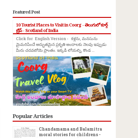
Featured Post
10 Tourist Places to Visit in Coorg - తెలుగులో కూర్గ్
ట్రిప్ - Scotland of India
Click for English Version - కళ్లను, మనసును
మైమరిపించే అద్భుతమైన ప్రకృతి అందాలకు నెలవు ఇప్పుడు
మీరు చదవబోయె ప్రాంతం. ఇక్కడి లోయల్ని, కొండ ...
→
Popular Articles
Chandamama and Balamitra
moral stories for childrens -