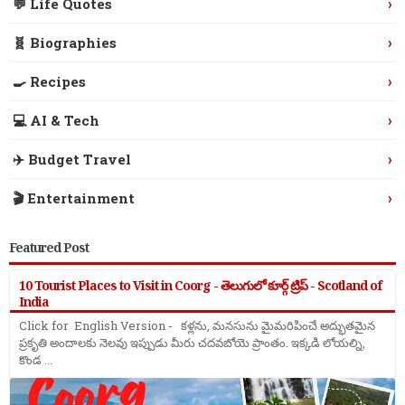
›
💬 Life Quotes
›
🧬 Biographies
›
🍳 Recipes
›
💻 AI & Tech
›
✈️ Budget Travel
›
🎬 Entertainment
Featured Post
10 Tourist Places to Visit in Coorg - తెలుగులో కూర్గ్ ట్రిప్ - Scotland of
India
Click for English Version - కళ్లను, మనసును మైమరిపించే అద్భుతమైన
ప్రకృతి అందాలకు నెలవు ఇప్పుడు మీరు చదవబోయె ప్రాంతం. ఇక్కడి లోయల్ని,
కొండ ...