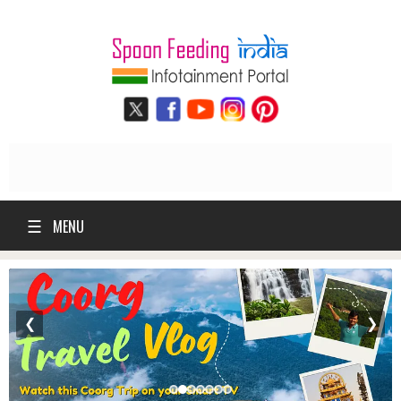
☰
MENU
❮
❯