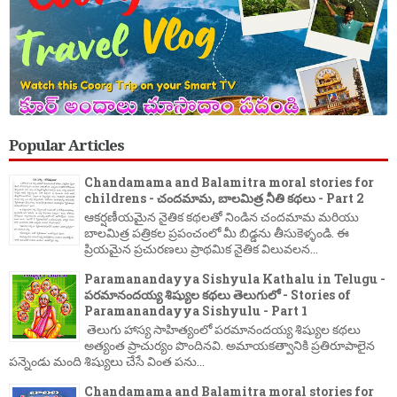
Popular Articles
Chandamama and Balamitra moral stories for
childrens - చందమామ, బాలమిత్ర నీతి కథలు - Part 2
ఆకర్షణీయమైన నైతిక కథలతో నిండిన చందమామ మరియు
బాలమిత్ర పత్రికల ప్రపంచంలో మీ బిడ్డను తీసుకెళ్ళండి. ఈ
ప్రియమైన ప్రచురణలు ప్రాథమిక నైతిక విలువలన...
Paramanandayya Sishyula Kathalu in Telugu -
పరమానందయ్య శిష్యుల కథలు తెలుగులో - Stories of
Paramanandayya Sishyulu - Part 1
తెలుగు హాస్య సాహిత్యంలో పరమానందయ్య శిష్యుల కథలు
అత్యంత ప్రాచుర్యం పొందినవి. అమాయకత్వానికి ప్రతిరూపాలైన
పన్నెండు మంది శిష్యులు చేసే వింత పను...
Chandamama and Balamitra moral stories for