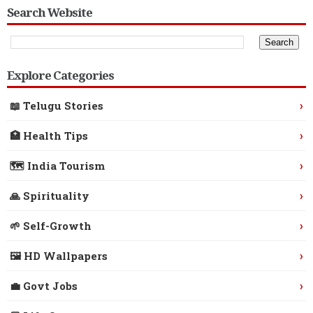
Search Website
Explore Categories
›
📖 Telugu Stories
›
🏥 Health Tips
›
🗺️ India Tourism
›
🙏 Spirituality
›
🌱 Self-Growth
›
🖼️ HD Wallpapers
›
💼 Govt Jobs