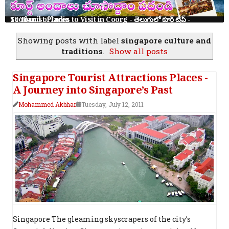
10 Tourist Places to Visit in Coorg - తెలుగులో కూర్గ్ ట్రిప్ - Scotland of India
Showing posts with label
singapore culture and
traditions
.
Show all posts
Singapore Tourist Attractions Places -
A Journey into Singapore’s Past
Mohammed Akbhar
Tuesday, July 12, 2011
Singapore The gleaming skyscrapers of the city’s