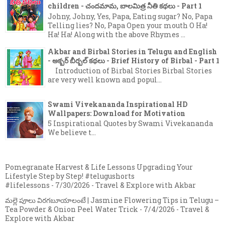
children - చందమామ, బాలమిత్ర నీతి కథలు - Part 1
Johny, Johny, Yes, Papa, Eating sugar? No, Papa
Telling lies? No, Papa Open your mouth O Ha!
Ha! Ha! Along with the above Rhymes ...
Akbar and Birbal Stories in Telugu and English
- అక్బర్ బీర్బల్ కథలు - Brief History of Birbal - Part 1
Introduction of Birbal Stories Birbal Stories
are very well known and popul...
Swami Vivekananda Inspirational HD
Wallpapers: Download for Motivation
5 Inspirational Quotes by Swami Vivekananda
We believe t...
Pomegranate Harvest & Life Lessons Upgrading Your
Lifestyle Step by Step! #telugushorts
#lifelessons
- 7/30/2026
- Travel & Explore with Akbar
మల్లె పూలు విరగబూయాలంటే | Jasmine Flowering Tips in Telugu –
Tea Powder & Onion Peel Water Trick
- 7/4/2026
- Travel &
Explore with Akbar