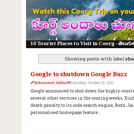
10 Tourist Places to Visit in Coorg - తెలుగులో క
Showing posts with label
shu
Google to shutdown Google Buzz
Mohammed Akbhar
Saturday, October 15, 2011
Google announced to shut down the highly-contro
several other services in the coming weeks, Xinhu
death penalty to its code search engine, Buzz, Ja
personalised homepage feature...