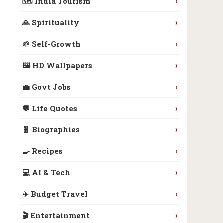
›
🗺️ India Tourism
›
🙏 Spirituality
›
🌱 Self-Growth
›
🖼️ HD Wallpapers
›
💼 Govt Jobs
›
💬 Life Quotes
›
🧬 Biographies
›
🍳 Recipes
›
💻 AI & Tech
›
✈️ Budget Travel
›
🎬 Entertainment