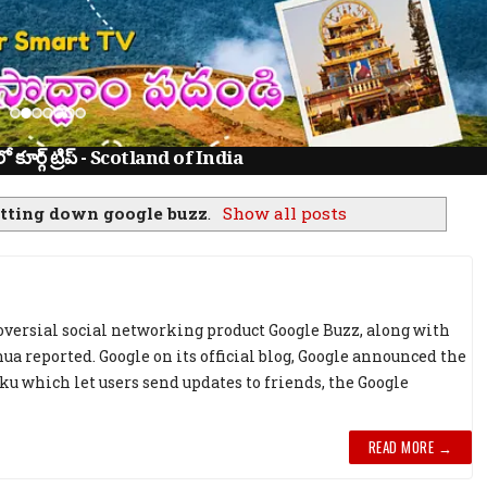
ూర్గ్ ట్రిప్ - Scotland of India
tting down google buzz
.
Show all posts
versial social networking product Google Buzz, along with
a reported. Google on its official blog, Google announced the
iku which let users send updates to friends, the Google
READ MORE →