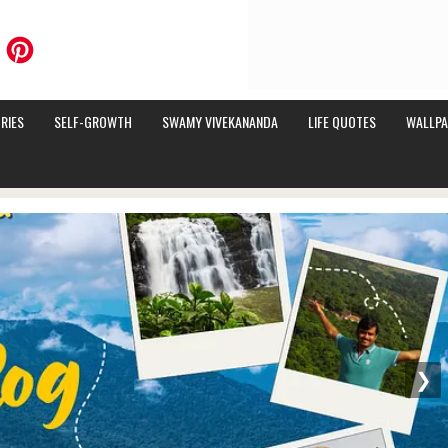
RIES
SELF-GROWTH
SWAMY VIVEKANANDA
LIFE QUOTES
WALLPA
❯