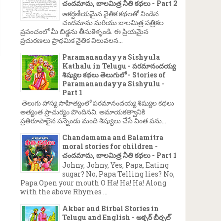
చందమామ, బాలమిత్ర నీతి కథలు - Part 2
ఆకర్షణీయమైన నైతిక కథలతో నిండిన
చందమామ మరియు బాలమిత్ర పత్రికల
ప్రపంచంలో మీ బిడ్డను తీసుకెళ్ళండి. ఈ ప్రియమైన
ప్రచురణలు ప్రాథమిక నైతిక విలువలన...
Paramanandayya Sishyula
Kathalu in Telugu - పరమానందయ్య
శిష్యుల కథలు తెలుగులో - Stories of
Paramanandayya Sishyulu -
Part 1
తెలుగు హాస్య సాహిత్యంలో పరమానందయ్య శిష్యుల కథలు
అత్యంత ప్రాచుర్యం పొందినవి. అమాయకత్వానికి
ప్రతిరూపాలైన పన్నెండు మంది శిష్యులు చేసే వింత పను...
Chandamama and Balamitra
moral stories for children -
చందమామ, బాలమిత్ర నీతి కథలు - Part 1
Johny, Johny, Yes, Papa, Eating
sugar? No, Papa Telling lies? No,
Papa Open your mouth O Ha! Ha! Ha! Along
with the above Rhymes ...
Akbar and Birbal Stories in
Telugu and English - అక్బర్ బీర్బల్