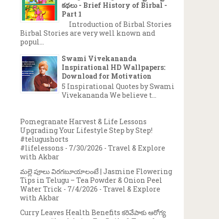
కథలు - Brief History of Birbal -
Part 1
Introduction of Birbal Stories
Birbal Stories are very well known and
popul...
Swami Vivekananda
Inspirational HD Wallpapers:
Download for Motivation
5 Inspirational Quotes by Swami
Vivekananda We believe t...
Pomegranate Harvest & Life Lessons
Upgrading Your Lifestyle Step by Step!
#telugushorts
#lifelessons
- 7/30/2026
- Travel & Explore
with Akbar
మల్లె పూలు విరగబూయాలంటే | Jasmine Flowering
Tips in Telugu – Tea Powder & Onion Peel
Water Trick
- 7/4/2026
- Travel & Explore
with Akbar
Curry Leaves Health Benefits కరివేపాకు ఆరోగ్య