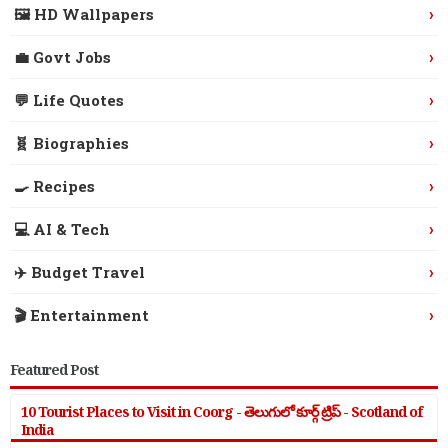
›
🖼️ HD Wallpapers
›
💼 Govt Jobs
›
💬 Life Quotes
›
🧬 Biographies
›
🍳 Recipes
›
💻 AI & Tech
›
✈️ Budget Travel
›
🎬 Entertainment
Featured Post
10 Tourist Places to Visit in Coorg - తెలుగులో కూర్గ్ ట్రిప్ - Scotland of
India