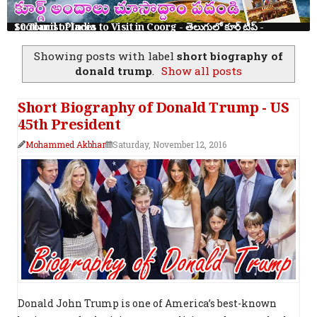
10 Tourist Places to Visit in Coorg - తెలుగులో కూర్గ్ ట్రిప్ - Scotland of India
Showing posts with label
short biography of
donald trump
.
Show all posts
Short Biography of Donald Trump - US
45th President
Mohammed Akbhar
Saturday, November 12, 2016
Donald John Trump is one of America’s best-known