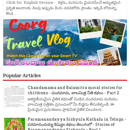
Click for English Version - కళ్లను, మనసును మైమరిపించే అద్భుతమైన
ప్రకృతి అందాలకు నెలవు ఇప్పుడు మీరు చదవబోయె ప్రాంతం. ఇక్కడి లోయల్ని,
కొండ ...
Popular Articles
Chandamama and Balamitra moral stories for
childrens - చందమామ, బాలమిత్ర నీతి కథలు - Part 2
ఆకర్షణీయమైన నైతిక కథలతో నిండిన చందమామ మరియు
బాలమిత్ర పత్రికల ప్రపంచంలో మీ బిడ్డను తీసుకెళ్ళండి. ఈ
ప్రియమైన ప్రచురణలు ప్రాథమిక నైతిక విలువలన...
Paramanandayya Sishyula Kathalu in Telugu -
పరమానందయ్య శిష్యుల కథలు తెలుగులో - Stories of
Paramanandayya Sishyulu - Part 1