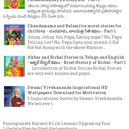
తెలుగు హాస్య సాహిత్యంలో పరమానందయ్య శిష్యుల కథలు
అత్యంత ప్రాచుర్యం పొందినవి. అమాయకత్వానికి ప్రతిరూపాలైన
పన్నెండు మంది శిష్యులు చేసే వింత పను...
Chandamama and Balamitra moral stories for
children - చందమామ, బాలమిత్ర నీతి కథలు - Part 1
Johny, Johny, Yes, Papa, Eating sugar? No, Papa
Telling lies? No, Papa Open your mouth O Ha!
Ha! Ha! Along with the above Rhymes ...
Akbar and Birbal Stories in Telugu and English
- అక్బర్ బీర్బల్ కథలు - Brief History of Birbal - Part 1
Introduction of Birbal Stories Birbal Stories
are very well known and popul...
Swami Vivekananda Inspirational HD
Wallpapers: Download for Motivation
5 Inspirational Quotes by Swami Vivekananda
We believe t...
Pomegranate Harvest & Life Lessons Upgrading Your
Lifestyle Step by Step! #telugushorts