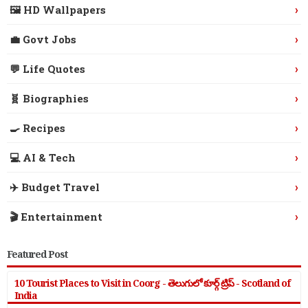
›
🖼️ HD Wallpapers
›
💼 Govt Jobs
›
💬 Life Quotes
›
🧬 Biographies
›
🍳 Recipes
›
💻 AI & Tech
›
✈️ Budget Travel
›
🎬 Entertainment
Featured Post
10 Tourist Places to Visit in Coorg - తెలుగులో కూర్గ్ ట్రిప్ - Scotland of
India