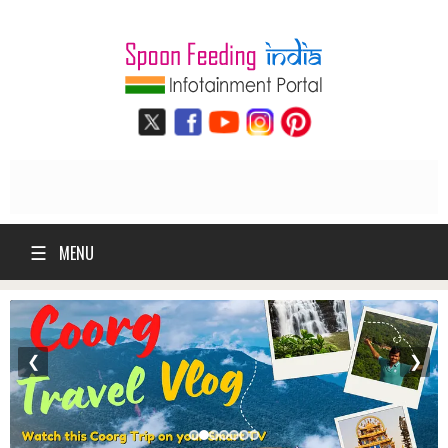
☰
MENU
❮
❯