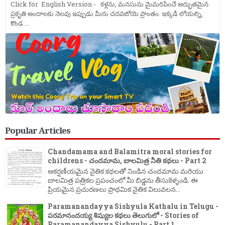
Click for English Version - కళ్లను, మనసును మైమరిపించే అద్భుతమైన
ప్రకృతి అందాలకు నెలవు ఇప్పుడు మీరు చదవబోయె ప్రాంతం. ఇక్కడి లోయల్ని,
కొండ ...
Popular Articles
Chandamama and Balamitra moral stories for
childrens - చందమామ, బాలమిత్ర నీతి కథలు - Part 2
ఆకర్షణీయమైన నైతిక కథలతో నిండిన చందమామ మరియు
బాలమిత్ర పత్రికల ప్రపంచంలో మీ బిడ్డను తీసుకెళ్ళండి. ఈ
ప్రియమైన ప్రచురణలు ప్రాథమిక నైతిక విలువలన...
Paramanandayya Sishyula Kathalu in Telugu -
పరమానందయ్య శిష్యుల కథలు తెలుగులో - Stories of
Paramanandayya Sishyulu - Part 1