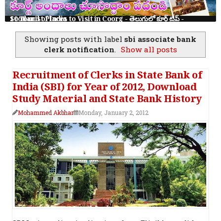
10 Tourist Places to Visit in Coorg - తెలుగులో కూర్గ్ ట్రిప్ - Scotland of India
Showing posts with label
sbi associate bank
clerk notification
.
Show all posts
Recruitment of Clerks in State Bank of
India (SBI) for Year of 2012, Download
Study Material and State Bank History
Mohammed Akbhar
Monday, January 2, 2012