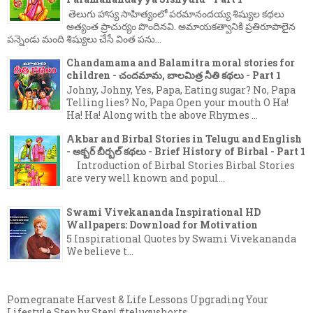
తెలుగు హాస్య సాహిత్యంలో పరమానందయ్య శిష్యుల కథలు
అత్యంత ప్రాచుర్యం పొందినవి. అమాయకత్వానికి ప్రతిరూపాలైన
పన్నెండు మంది శిష్యులు చేసే వింత పను...
Chandamama and Balamitra moral stories for
children - చందమామ, బాలమిత్ర నీతి కథలు - Part 1
Johny, Johny, Yes, Papa, Eating sugar? No, Papa
Telling lies? No, Papa Open your mouth O Ha!
Ha! Ha! Along with the above Rhymes ...
Akbar and Birbal Stories in Telugu and English
- అక్బర్ బీర్బల్ కథలు - Brief History of Birbal - Part 1
Introduction of Birbal Stories Birbal Stories
are very well known and popul...
Swami Vivekananda Inspirational HD
Wallpapers: Download for Motivation
5 Inspirational Quotes by Swami Vivekananda
We believe t...
Pomegranate Harvest & Life Lessons Upgrading Your
Lifestyle Step by Step! #telugushorts