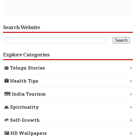
Search Website
Explore Categories
›
📖 Telugu Stories
›
🏥 Health Tips
›
🗺️ India Tourism
›
🙏 Spirituality
›
🌱 Self-Growth
›
🖼️ HD Wallpapers