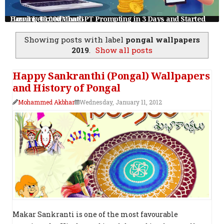
How I Learned ChatGPT Prompting in 3 Days and Started Earning ₹15,000/Month
Showing posts with label
pongal wallpapers
2019
.
Show all posts
Happy Sankranthi (Pongal) Wallpapers
and History of Pongal
Mohammed Akbhar
Wednesday, January 11, 2012
Makar Sankranti is one of the most favourable