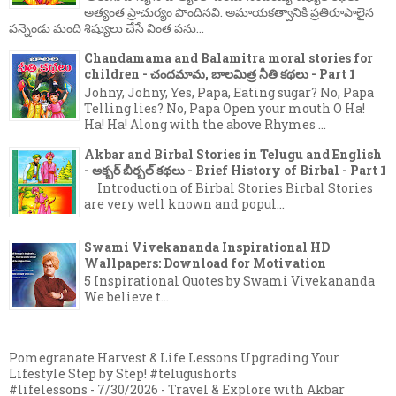
అత్యంత ప్రాచుర్యం పొందినవి. అమాయకత్వానికి ప్రతిరూపాలైన
పన్నెండు మంది శిష్యులు చేసే వింత పను...
Chandamama and Balamitra moral stories for
children - చందమామ, బాలమిత్ర నీతి కథలు - Part 1
Johny, Johny, Yes, Papa, Eating sugar? No, Papa
Telling lies? No, Papa Open your mouth O Ha!
Ha! Ha! Along with the above Rhymes ...
Akbar and Birbal Stories in Telugu and English
- అక్బర్ బీర్బల్ కథలు - Brief History of Birbal - Part 1
Introduction of Birbal Stories Birbal Stories
are very well known and popul...
Swami Vivekananda Inspirational HD
Wallpapers: Download for Motivation
5 Inspirational Quotes by Swami Vivekananda
We believe t...
Pomegranate Harvest & Life Lessons Upgrading Your
Lifestyle Step by Step! #telugushorts
#lifelessons
- 7/30/2026
- Travel & Explore with Akbar