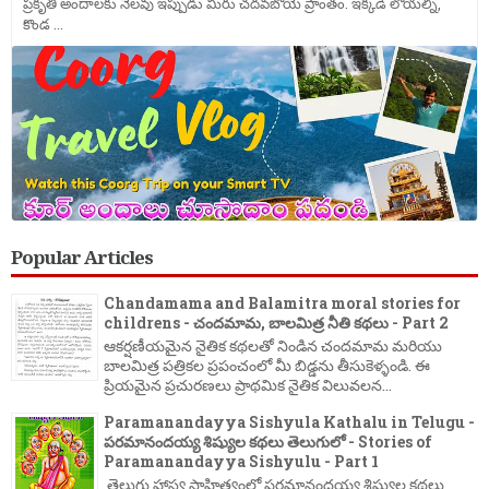
ప్రకృతి అందాలకు నెలవు ఇప్పుడు మీరు చదవబోయె ప్రాంతం. ఇక్కడి లోయల్ని,
కొండ ...
Popular Articles
Chandamama and Balamitra moral stories for
childrens - చందమామ, బాలమిత్ర నీతి కథలు - Part 2
ఆకర్షణీయమైన నైతిక కథలతో నిండిన చందమామ మరియు
బాలమిత్ర పత్రికల ప్రపంచంలో మీ బిడ్డను తీసుకెళ్ళండి. ఈ
ప్రియమైన ప్రచురణలు ప్రాథమిక నైతిక విలువలన...
Paramanandayya Sishyula Kathalu in Telugu -
పరమానందయ్య శిష్యుల కథలు తెలుగులో - Stories of
Paramanandayya Sishyulu - Part 1
తెలుగు హాస్య సాహిత్యంలో పరమానందయ్య శిష్యుల కథలు