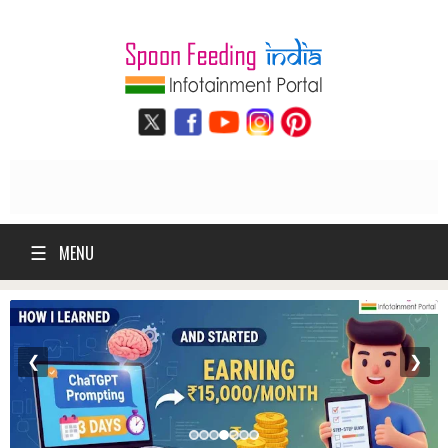
☰
MENU
❮
❯