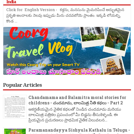
India
Click for English Version - కళ్లను, మనసును మైమరిపించే అద్భుతమైన
ప్రకృతి అందాలకు నెలవు ఇప్పుడు మీరు చదవబోయె ప్రాంతం. ఇక్కడి లోయల్ని,
కొండ ...
Popular Articles
Chandamama and Balamitra moral stories for
childrens - చందమామ, బాలమిత్ర నీతి కథలు - Part 2
ఆకర్షణీయమైన నైతిక కథలతో నిండిన చందమామ మరియు
బాలమిత్ర పత్రికల ప్రపంచంలో మీ బిడ్డను తీసుకెళ్ళండి. ఈ
ప్రియమైన ప్రచురణలు ప్రాథమిక నైతిక విలువలన...
Paramanandayya Sishyula Kathalu in Telugu -