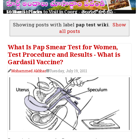
10 Tourist Places to Visit in Coorg - తెలుగులో కూర్గ్ ట్రిప్ - Scotland of India
Showing posts with label
pap test wiki
.
Show
all posts
What Is Pap Smear Test for Women,
Test Procedure and Results - What is
Gardasil Vaccine?
Mohammed Akbhar
Tuesday, July 19, 2011