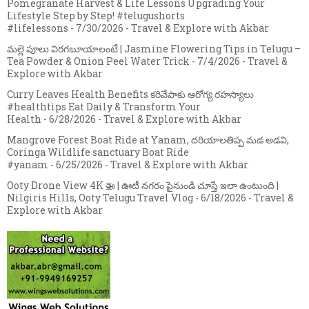
Pomegranate Harvest & Life Lessons Upgrading Your
Lifestyle Step by Step! #telugushorts
#lifelessons
- 7/30/2026
- Travel & Explore with Akbar
మల్లె పూలు విరగబూయాలంటే | Jasmine Flowering Tips in Telugu –
Tea Powder & Onion Peel Water Trick
- 7/4/2026
- Travel &
Explore with Akbar
Curry Leaves Health Benefits కరివేపాకు ఆరోగ్య రహస్యాలు
#healthtips Eat Daily & Transform Your
Health
- 6/28/2026
- Travel & Explore with Akbar
Mangrove Forest Boat Ride at Yanam, దరియాలతిప్ప మడ అడవి,
Coringa Wildlife sanctuary Boat Ride
#yanam
- 6/25/2026
- Travel & Explore with Akbar
Ooty Drone View 4K 🚁 | ఊటీ నగరం పైనుండి చూస్తే ఇలా ఉంటుంది |
Nilgiris Hills, Ooty Telugu Travel Vlog
- 6/18/2026
- Travel &
Explore with Akbar