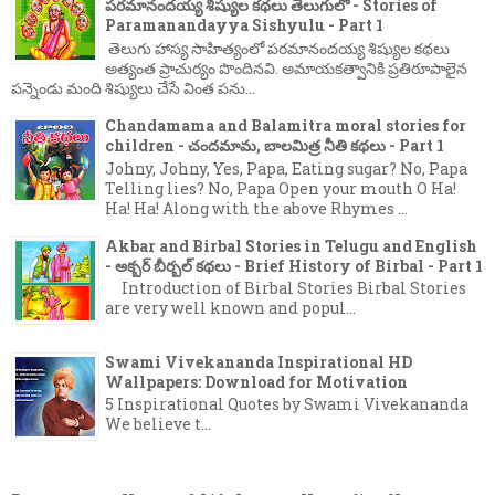
పరమానందయ్య శిష్యుల కథలు తెలుగులో - Stories of
Paramanandayya Sishyulu - Part 1
తెలుగు హాస్య సాహిత్యంలో పరమానందయ్య శిష్యుల కథలు
అత్యంత ప్రాచుర్యం పొందినవి. అమాయకత్వానికి ప్రతిరూపాలైన
పన్నెండు మంది శిష్యులు చేసే వింత పను...
Chandamama and Balamitra moral stories for
children - చందమామ, బాలమిత్ర నీతి కథలు - Part 1
Johny, Johny, Yes, Papa, Eating sugar? No, Papa
Telling lies? No, Papa Open your mouth O Ha!
Ha! Ha! Along with the above Rhymes ...
Akbar and Birbal Stories in Telugu and English
- అక్బర్ బీర్బల్ కథలు - Brief History of Birbal - Part 1
Introduction of Birbal Stories Birbal Stories
are very well known and popul...
Swami Vivekananda Inspirational HD
Wallpapers: Download for Motivation
5 Inspirational Quotes by Swami Vivekananda
We believe t...