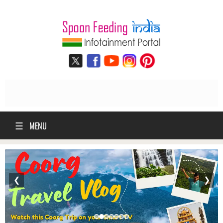
☰
MENU
❮
❯