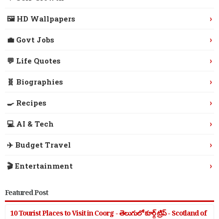
›
🖼️ HD Wallpapers
›
💼 Govt Jobs
›
💬 Life Quotes
›
🧬 Biographies
›
🍳 Recipes
›
💻 AI & Tech
›
✈️ Budget Travel
›
🎬 Entertainment
Featured Post
10 Tourist Places to Visit in Coorg - తెలుగులో కూర్గ్ ట్రిప్ - Scotland of