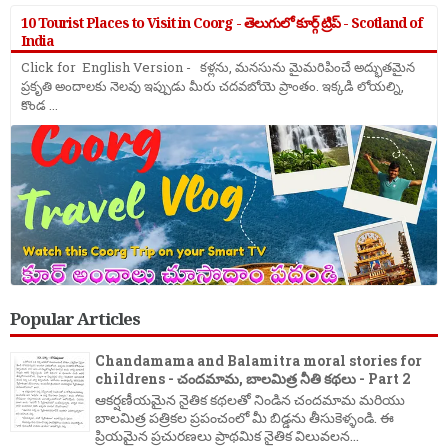
10 Tourist Places to Visit in Coorg - తెలుగులో కూర్గ్ ట్రిప్ - Scotland of
India
Click for English Version - కళ్లను, మనసును మైమరిపించే అద్భుతమైన
ప్రకృతి అందాలకు నెలవు ఇప్పుడు మీరు చదవబోయె ప్రాంతం. ఇక్కడి లోయల్ని,
కొండ ...
Popular Articles
Chandamama and Balamitra moral stories for
childrens - చందమామ, బాలమిత్ర నీతి కథలు - Part 2
ఆకర్షణీయమైన నైతిక కథలతో నిండిన చందమామ మరియు
బాలమిత్ర పత్రికల ప్రపంచంలో మీ బిడ్డను తీసుకెళ్ళండి. ఈ
ప్రియమైన ప్రచురణలు ప్రాథమిక నైతిక విలువలన...