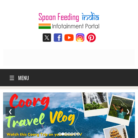
☰
MENU
❮
❯