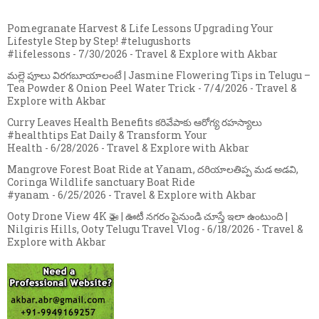
Pomegranate Harvest & Life Lessons Upgrading Your
Lifestyle Step by Step! #telugushorts
#lifelessons
- 7/30/2026
- Travel & Explore with Akbar
మల్లె పూలు విరగబూయాలంటే | Jasmine Flowering Tips in Telugu –
Tea Powder & Onion Peel Water Trick
- 7/4/2026
- Travel &
Explore with Akbar
Curry Leaves Health Benefits కరివేపాకు ఆరోగ్య రహస్యాలు
#healthtips Eat Daily & Transform Your
Health
- 6/28/2026
- Travel & Explore with Akbar
Mangrove Forest Boat Ride at Yanam, దరియాలతిప్ప మడ అడవి,
Coringa Wildlife sanctuary Boat Ride
#yanam
- 6/25/2026
- Travel & Explore with Akbar
Ooty Drone View 4K 🚁 | ఊటీ నగరం పైనుండి చూస్తే ఇలా ఉంటుంది |
Nilgiris Hills, Ooty Telugu Travel Vlog
- 6/18/2026
- Travel &
Explore with Akbar