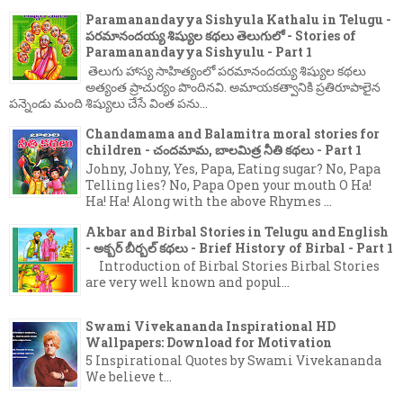
Paramanandayya Sishyula Kathalu in Telugu -
పరమానందయ్య శిష్యుల కథలు తెలుగులో - Stories of
Paramanandayya Sishyulu - Part 1
తెలుగు హాస్య సాహిత్యంలో పరమానందయ్య శిష్యుల కథలు
అత్యంత ప్రాచుర్యం పొందినవి. అమాయకత్వానికి ప్రతిరూపాలైన
పన్నెండు మంది శిష్యులు చేసే వింత పను...
Chandamama and Balamitra moral stories for
children - చందమామ, బాలమిత్ర నీతి కథలు - Part 1
Johny, Johny, Yes, Papa, Eating sugar? No, Papa
Telling lies? No, Papa Open your mouth O Ha!
Ha! Ha! Along with the above Rhymes ...
Akbar and Birbal Stories in Telugu and English
- అక్బర్ బీర్బల్ కథలు - Brief History of Birbal - Part 1
Introduction of Birbal Stories Birbal Stories
are very well known and popul...
Swami Vivekananda Inspirational HD
Wallpapers: Download for Motivation
5 Inspirational Quotes by Swami Vivekananda
We believe t...