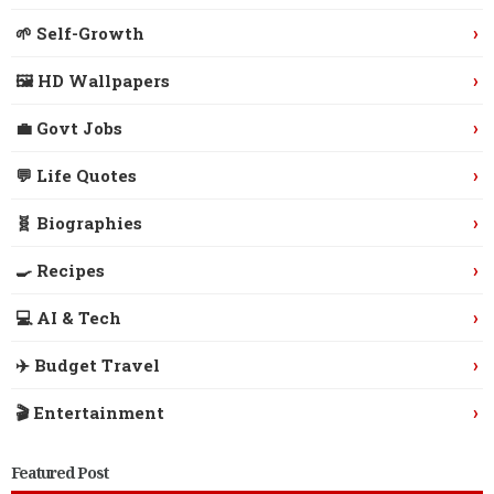
›
🌱 Self-Growth
›
🖼️ HD Wallpapers
›
💼 Govt Jobs
›
💬 Life Quotes
›
🧬 Biographies
›
🍳 Recipes
›
💻 AI & Tech
›
✈️ Budget Travel
›
🎬 Entertainment
Featured Post