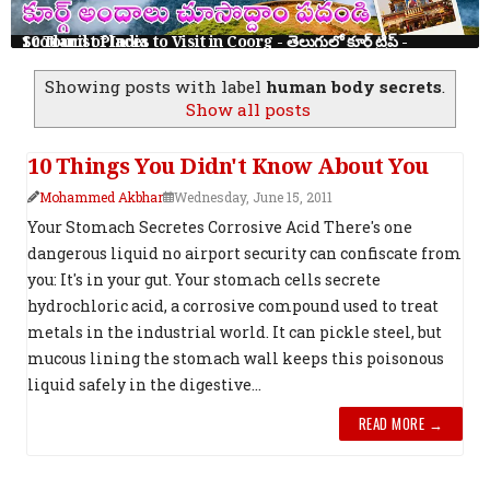
10 Tourist Places to Visit in Coorg - తెలుగులో కూర్గ్ ట్రిప్ - Scotland of India
Showing posts with label
human body secrets
.
Show all posts
10 Things You Didn't Know About You
Mohammed Akbhar
Wednesday, June 15, 2011
Your Stomach Secretes Corrosive Acid There's one
dangerous liquid no airport security can confiscate from
you: It's in your gut. Your stomach cells secrete
hydrochloric acid, a corrosive compound used to treat
metals in the industrial world. It can pickle steel, but
mucous lining the stomach wall keeps this poisonous
liquid safely in the digestive...
READ MORE →