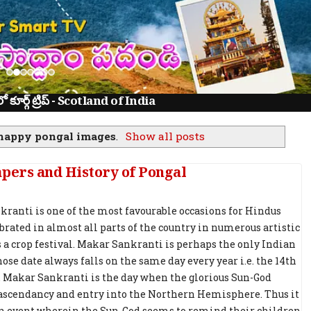
ూర్గ్ ట్రిప్ - Scotland of India
happy pongal images
.
Show all posts
pers and History of Pongal
ranti is one of the most favourable occasions for Hindus
ebrated in almost all parts of the country in numerous artistic
is a crop festival. Makar Sankranti is perhaps the only Indian
ose date always falls on the same day every year i.e. the 14th
. Makar Sankranti is the day when the glorious Sun-God
 ascendancy and entry into the Northern Hemisphere. Thus it
an event wherein the Sun-God seems to remind their children