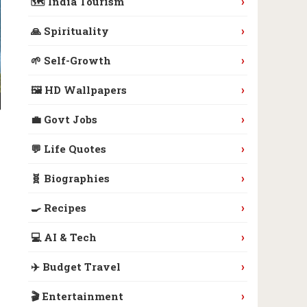
›
🗺️ India Tourism
›
🙏 Spirituality
›
🌱 Self-Growth
›
🖼️ HD Wallpapers
›
💼 Govt Jobs
›
💬 Life Quotes
›
🧬 Biographies
›
🍳 Recipes
›
💻 AI & Tech
›
✈️ Budget Travel
›
🎬 Entertainment