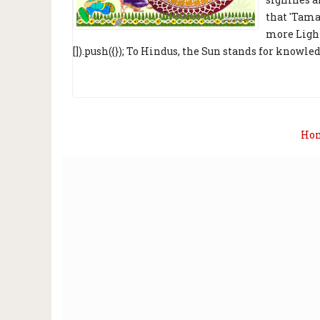
that 'Tama
more Light
[]).push({}); To Hindus, the Sun stands for knowledg
Ho