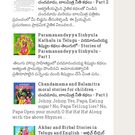
చందమామ, బాలమిత్ర నీతి కథలు - Part 2
ఆకర్షణీయమైన నైతిక కథలతో నిండిన
చందమామ మరియు బాలమిత్ర పత్రికల
ప్రపంచంలో మీ బిడ్డను తీసుకెళ్ళండి. ఈ ప్రియమైన
ప్రచురణలు ప్రాథమిక నైతిక విలువలన...
Paramanandayya Sishyula
Kathalu in Telugu - పరమానందయ్య
శిష్యుల కథలు తెలుగులో - Stories of
Paramanandayya Sishyulu -
Part 1
తెలుగు హాస్య సాహిత్యంలో పరమానందయ్య శిష్యుల కథలు
అత్యంత ప్రాచుర్యం పొందినవి. అమాయకత్వానికి
ప్రతిరూపాలైన పన్నెండు మంది శిష్యులు చేసే వింత పను...
Chandamama and Balamitra
moral stories for children -
చందమామ, బాలమిత్ర నీతి కథలు - Part 1
Johny, Johny, Yes, Papa, Eating
sugar? No, Papa Telling lies? No,
Papa Open your mouth O Ha! Ha! Ha! Along
with the above Rhymes ...
Akbar and Birbal Stories in
Telugu and English - అక్బర్ బీర్బల్