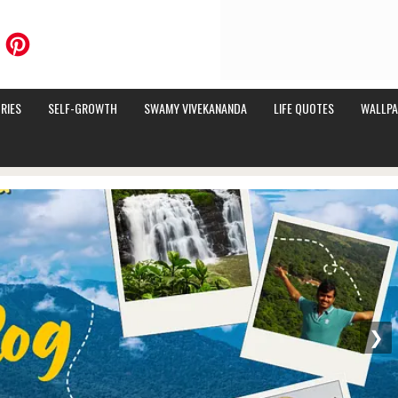
RIES
SELF-GROWTH
SWAMY VIVEKANANDA
LIFE QUOTES
WALLPA
❯