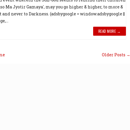
so Ma Jyotir Gamaya', may you go higher & higher, to more &
 and never to Darkness. (adsbygoogle = window.adsbygoogle ||
e,...
READ MORE →
me
Older Posts 