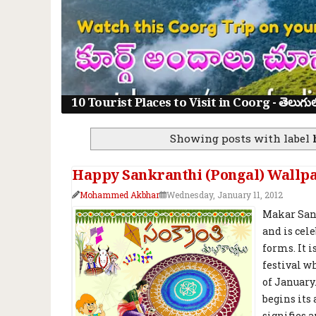
10 Tourist Places to Visit in Coorg - తెలుగులో క
Showing posts with label
Happy Sankranthi (Pongal) Wallpa
Mohammed Akbhar
Wednesday, January 11, 2012
Makar Sank
and is cel
forms. It 
festival wh
of January
begins its
signifies 