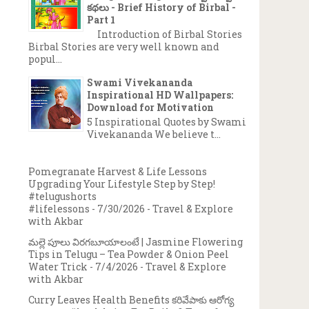
కథలు - Brief History of Birbal -
Part 1
Introduction of Birbal Stories
Birbal Stories are very well known and
popul...
Swami Vivekananda
Inspirational HD Wallpapers:
Download for Motivation
5 Inspirational Quotes by Swami
Vivekananda We believe t...
Pomegranate Harvest & Life Lessons
Upgrading Your Lifestyle Step by Step!
#telugushorts
#lifelessons
- 7/30/2026
- Travel & Explore
with Akbar
మల్లె పూలు విరగబూయాలంటే | Jasmine Flowering
Tips in Telugu – Tea Powder & Onion Peel
Water Trick
- 7/4/2026
- Travel & Explore
with Akbar
Curry Leaves Health Benefits కరివేపాకు ఆరోగ్య