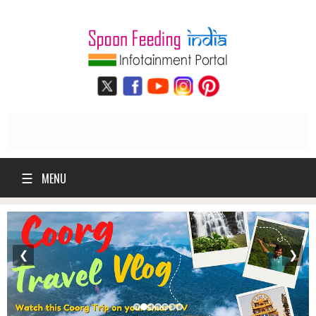
☰
MENU
❮
❯