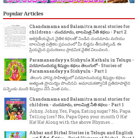
Popular Articles
Chandamama and Balamitra moral stories for
childrens - చందమామ, బాలమిత్ర నీతి కథలు - Part 2
ఆకర్షణీయమైన నైతిక కథలతో నిండిన చందమామ మరియు
బాలమిత్ర పత్రికల ప్రపంచంలో మీ బిడ్డను తీసుకెళ్ళండి. ఈ
ప్రియమైన ప్రచురణలు ప్రాథమిక నైతిక విలువలన...
Paramanandayya Sishyula Kathalu in Telugu -
పరమానందయ్య శిష్యుల కథలు తెలుగులో - Stories of
Paramanandayya Sishyulu - Part 1
తెలుగు హాస్య సాహిత్యంలో పరమానందయ్య శిష్యుల కథలు
అత్యంత ప్రాచుర్యం పొందినవి. అమాయకత్వానికి ప్రతిరూపాలైన
పన్నెండు మంది శిష్యులు చేసే వింత పను...
Chandamama and Balamitra moral stories for
children - చందమామ, బాలమిత్ర నీతి కథలు - Part 1
Johny, Johny, Yes, Papa, Eating sugar? No, Papa
Telling lies? No, Papa Open your mouth O Ha!
Ha! Ha! Along with the above Rhymes ...
Akbar and Birbal Stories in Telugu and English