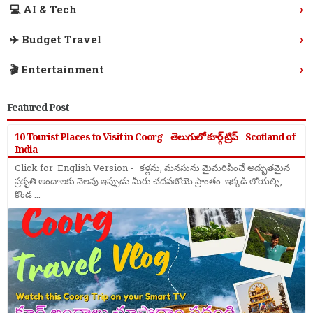
›
💻 AI & Tech
›
✈️ Budget Travel
›
🎬 Entertainment
Featured Post
10 Tourist Places to Visit in Coorg - తెలుగులో కూర్గ్ ట్రిప్ - Scotland of
India
Click for English Version - కళ్లను, మనసును మైమరిపించే అద్భుతమైన
ప్రకృతి అందాలకు నెలవు ఇప్పుడు మీరు చదవబోయె ప్రాంతం. ఇక్కడి లోయల్ని,
కొండ ...