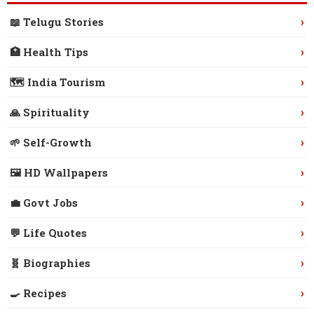
›
📖 Telugu Stories
›
🏥 Health Tips
›
🗺️ India Tourism
›
🙏 Spirituality
›
🌱 Self-Growth
›
🖼️ HD Wallpapers
›
💼 Govt Jobs
›
💬 Life Quotes
›
🧬 Biographies
›
🍳 Recipes