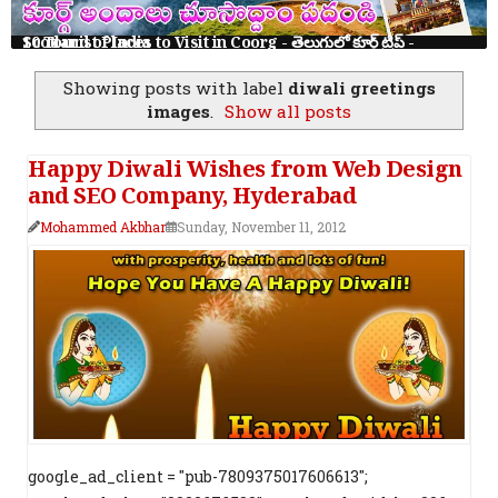
10 Tourist Places to Visit in Coorg - తెలుగులో కూర్గ్ ట్రిప్ - Scotland of India
Showing posts with label
diwali greetings
images
.
Show all posts
Happy Diwali Wishes from Web Design
and SEO Company, Hyderabad
Mohammed Akbhar
Sunday, November 11, 2012
google_ad_client = "pub-7809375017606613";