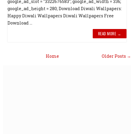
google_ad_slot = "3322676583"; google_ad_width = 336;
google_ad_height = 280; Download Diwali Wallpapers:
Happy Diwali Wallpapers Diwali Wallpapers Free
Download ...
READ MORE →
Home
Older Posts →