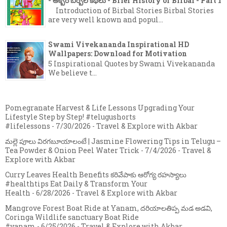
- అక్బర్ బీర్బల్ కథలు - Brief History of Birbal - Part 1
Introduction of Birbal Stories Birbal Stories
are very well known and popul...
Swami Vivekananda Inspirational HD
Wallpapers: Download for Motivation
5 Inspirational Quotes by Swami Vivekananda
We believe t...
Pomegranate Harvest & Life Lessons Upgrading Your
Lifestyle Step by Step! #telugushorts
#lifelessons
- 7/30/2026
- Travel & Explore with Akbar
మల్లె పూలు విరగబూయాలంటే | Jasmine Flowering Tips in Telugu –
Tea Powder & Onion Peel Water Trick
- 7/4/2026
- Travel &
Explore with Akbar
Curry Leaves Health Benefits కరివేపాకు ఆరోగ్య రహస్యాలు
#healthtips Eat Daily & Transform Your
Health
- 6/28/2026
- Travel & Explore with Akbar
Mangrove Forest Boat Ride at Yanam, దరియాలతిప్ప మడ అడవి,
Coringa Wildlife sanctuary Boat Ride
#yanam
- 6/25/2026
- Travel & Explore with Akbar