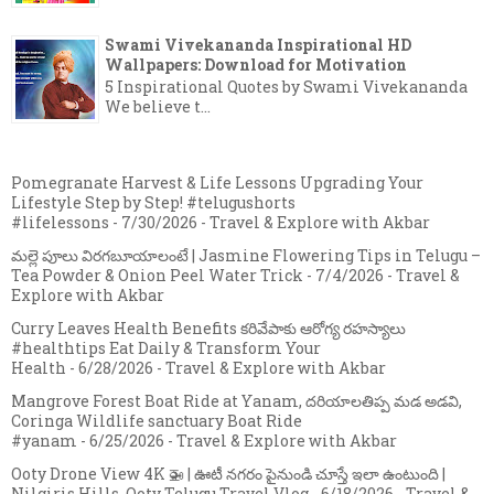
Swami Vivekananda Inspirational HD
Wallpapers: Download for Motivation
5 Inspirational Quotes by Swami Vivekananda
We believe t...
Pomegranate Harvest & Life Lessons Upgrading Your
Lifestyle Step by Step! #telugushorts
#lifelessons
- 7/30/2026
- Travel & Explore with Akbar
మల్లె పూలు విరగబూయాలంటే | Jasmine Flowering Tips in Telugu –
Tea Powder & Onion Peel Water Trick
- 7/4/2026
- Travel &
Explore with Akbar
Curry Leaves Health Benefits కరివేపాకు ఆరోగ్య రహస్యాలు
#healthtips Eat Daily & Transform Your
Health
- 6/28/2026
- Travel & Explore with Akbar
Mangrove Forest Boat Ride at Yanam, దరియాలతిప్ప మడ అడవి,
Coringa Wildlife sanctuary Boat Ride
#yanam
- 6/25/2026
- Travel & Explore with Akbar
Ooty Drone View 4K 🚁 | ఊటీ నగరం పైనుండి చూస్తే ఇలా ఉంటుంది |
Nilgiris Hills, Ooty Telugu Travel Vlog
- 6/18/2026
- Travel &