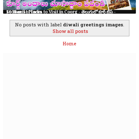
10 Tourist Places to Visit in Coorg - తెలుగులో కూర్గ్ ట్రిప్ - Scotland of India
No posts with label
diwali greetings images
.
Show all posts
Home