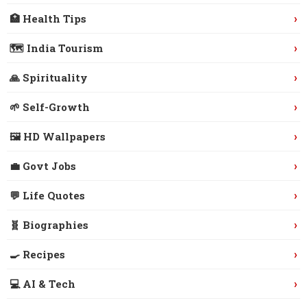
›
🏥 Health Tips
›
🗺️ India Tourism
›
🙏 Spirituality
›
🌱 Self-Growth
›
🖼️ HD Wallpapers
›
💼 Govt Jobs
›
💬 Life Quotes
›
🧬 Biographies
›
🍳 Recipes
›
💻 AI & Tech