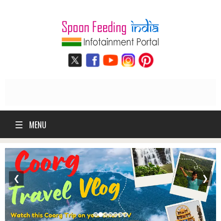
☰
MENU
❮
❯