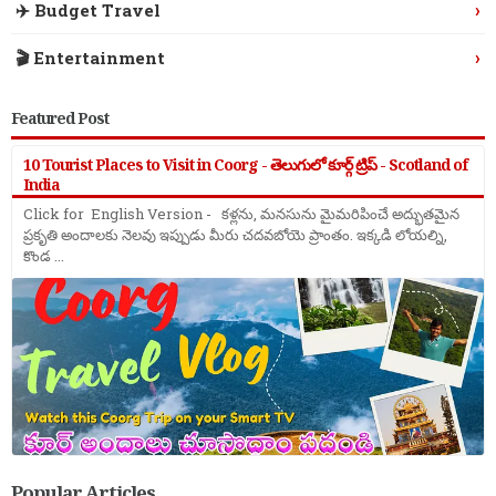
›
✈️ Budget Travel
›
🎬 Entertainment
Featured Post
10 Tourist Places to Visit in Coorg - తెలుగులో కూర్గ్ ట్రిప్ - Scotland of
India
Click for English Version - కళ్లను, మనసును మైమరిపించే అద్భుతమైన
ప్రకృతి అందాలకు నెలవు ఇప్పుడు మీరు చదవబోయె ప్రాంతం. ఇక్కడి లోయల్ని,
కొండ ...
Popular Articles