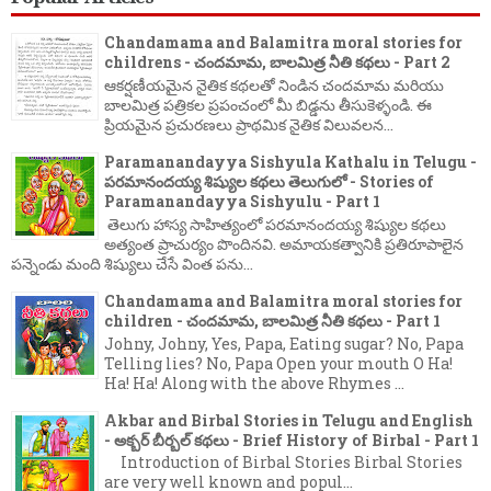
Chandamama and Balamitra moral stories for
childrens - చందమామ, బాలమిత్ర నీతి కథలు - Part 2
ఆకర్షణీయమైన నైతిక కథలతో నిండిన చందమామ మరియు
బాలమిత్ర పత్రికల ప్రపంచంలో మీ బిడ్డను తీసుకెళ్ళండి. ఈ
ప్రియమైన ప్రచురణలు ప్రాథమిక నైతిక విలువలన...
Paramanandayya Sishyula Kathalu in Telugu -
పరమానందయ్య శిష్యుల కథలు తెలుగులో - Stories of
Paramanandayya Sishyulu - Part 1
తెలుగు హాస్య సాహిత్యంలో పరమానందయ్య శిష్యుల కథలు
అత్యంత ప్రాచుర్యం పొందినవి. అమాయకత్వానికి ప్రతిరూపాలైన
పన్నెండు మంది శిష్యులు చేసే వింత పను...
Chandamama and Balamitra moral stories for
children - చందమామ, బాలమిత్ర నీతి కథలు - Part 1
Johny, Johny, Yes, Papa, Eating sugar? No, Papa
Telling lies? No, Papa Open your mouth O Ha!
Ha! Ha! Along with the above Rhymes ...
Akbar and Birbal Stories in Telugu and English
- అక్బర్ బీర్బల్ కథలు - Brief History of Birbal - Part 1
Introduction of Birbal Stories Birbal Stories
are very well known and popul...