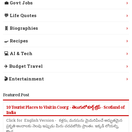
›
💼 Govt Jobs
›
💬 Life Quotes
›
🧬 Biographies
›
🍳 Recipes
›
💻 AI & Tech
›
✈️ Budget Travel
›
🎬 Entertainment
Featured Post
10 Tourist Places to Visit in Coorg - తెలుగులో కూర్గ్ ట్రిప్ - Scotland of
India
Click for English Version - కళ్లను, మనసును మైమరిపించే అద్భుతమైన
ప్రకృతి అందాలకు నెలవు ఇప్పుడు మీరు చదవబోయె ప్రాంతం. ఇక్కడి లోయల్ని,
కొండ ...