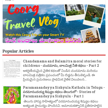
Popular Articles
Chandamama and Balamitra moral stories for
childrens - చందమామ, బాలమిత్ర నీతి కథలు - Part 2
ఆకర్షణీయమైన నైతిక కథలతో నిండిన చందమామ మరియు
బాలమిత్ర పత్రికల ప్రపంచంలో మీ బిడ్డను తీసుకెళ్ళండి. ఈ
ప్రియమైన ప్రచురణలు ప్రాథమిక నైతిక విలువలన...
Paramanandayya Sishyula Kathalu in Telugu -
పరమానందయ్య శిష్యుల కథలు తెలుగులో - Stories of
Paramanandayya Sishyulu - Part 1
తెలుగు హాస్య సాహిత్యంలో పరమానందయ్య శిష్యుల కథలు
అత్యంత ప్రాచుర్యం పొందినవి. అమాయకత్వానికి ప్రతిరూపాలైన