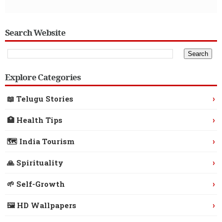
Search Website
Explore Categories
›
📖 Telugu Stories
›
🏥 Health Tips
›
🗺️ India Tourism
›
🙏 Spirituality
›
🌱 Self-Growth
›
🖼️ HD Wallpapers