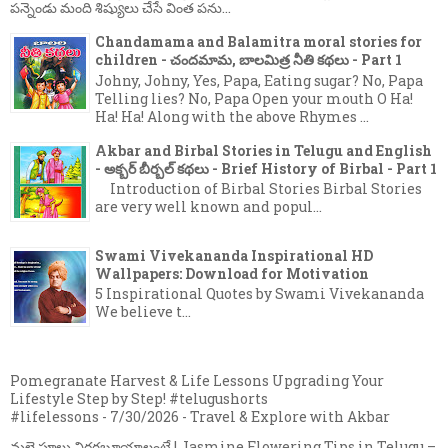
పన్నెండు మంది శిష్యులు చేసే వింత పను...
Chandamama and Balamitra moral stories for
children - చందమామ, బాలమిత్ర నీతి కథలు - Part 1
Johny, Johny, Yes, Papa, Eating sugar? No, Papa
Telling lies? No, Papa Open your mouth O Ha!
Ha! Ha! Along with the above Rhymes ...
Akbar and Birbal Stories in Telugu and English
- అక్బర్ బీర్బల్ కథలు - Brief History of Birbal - Part 1
Introduction of Birbal Stories Birbal Stories
are very well known and popul...
Swami Vivekananda Inspirational HD
Wallpapers: Download for Motivation
5 Inspirational Quotes by Swami Vivekananda
We believe t...
Pomegranate Harvest & Life Lessons Upgrading Your
Lifestyle Step by Step! #telugushorts
#lifelessons
- 7/30/2026
- Travel & Explore with Akbar
మల్లె పూలు విరగబూయాలంటే | Jasmine Flowering Tips in Telugu –