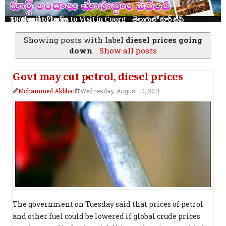
10 Tourist Places to Visit in Coorg - తెలుగులో కూర్గ్ ట్రిప్ - Scotland of India
Showing posts with label
diesel prices going
down
.
Show all posts
Govt may cut petrol, diesel prices
Mohammed Akbhar
Wednesday, August 10, 2011
The government on Tuesday said that prices of petrol
and other fuel could be lowered if global crude prices