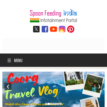
☰
MENU
❮
❯