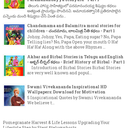
తెలుగు హాస్య సాహిత్యంలో పరమానందయ్య శిష్యుల కథలు
అత్యంత ప్రాచుర్యం పొందినవి. అమాయకత్వానికి ప్రతిరూపాలైన
పన్నెండు మంది శిష్యులు చేసే వింత పను...
Chandamama and Balamitra moral stories for
children - చందమామ, బాలమిత్ర నీతి కథలు - Part 1
Johny, Johny, Yes, Papa, Eating sugar? No, Papa
Telling lies? No, Papa Open your mouth O Ha!
Ha! Ha! Along with the above Rhymes ...
Akbar and Birbal Stories in Telugu and English
- అక్బర్ బీర్బల్ కథలు - Brief History of Birbal - Part 1
Introduction of Birbal Stories Birbal Stories
are very well known and popul...
Swami Vivekananda Inspirational HD
Wallpapers: Download for Motivation
5 Inspirational Quotes by Swami Vivekananda
We believe t...
Pomegranate Harvest & Life Lessons Upgrading Your
Lifestyle Step by Step! #telugushorts