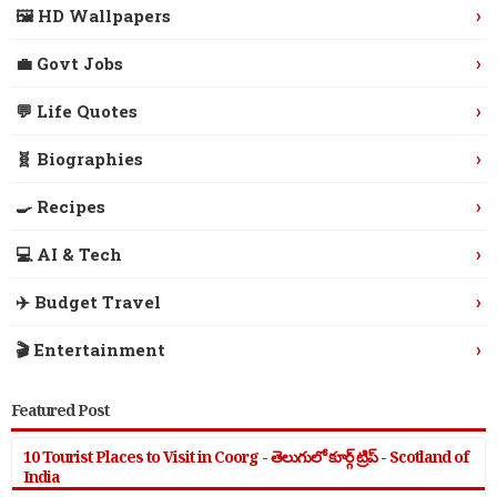
›
🖼️ HD Wallpapers
›
💼 Govt Jobs
›
💬 Life Quotes
›
🧬 Biographies
›
🍳 Recipes
›
💻 AI & Tech
›
✈️ Budget Travel
›
🎬 Entertainment
Featured Post
10 Tourist Places to Visit in Coorg - తెలుగులో కూర్గ్ ట్రిప్ - Scotland of
India