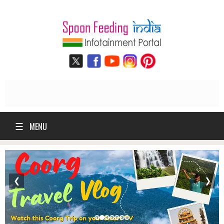
☰
MENU
❮
❯