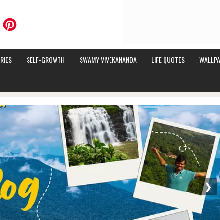
RIES
SELF-GROWTH
SWAMY VIVEKANANDA
LIFE QUOTES
WALLPA
❯