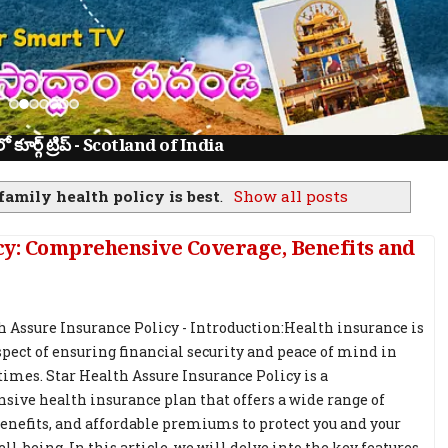
ూర్గ్ ట్రిప్ - Scotland of India
amily health policy is best
.
Show all posts
cy: Comprehensive Coverage, Benefits and
h Assure Insurance Policy - Introduction:Health insurance is
aspect of ensuring financial security and peace of mind in
times. Star Health Assure Insurance Policy is a
ive health insurance plan that offers a wide range of
benefits, and affordable premiums to protect you and your
ll-being. In this article, we will delve into the key features