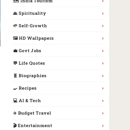
›
🗺️ India Tourism
›
🙏 Spirituality
›
🌱 Self-Growth
›
🖼️ HD Wallpapers
›
💼 Govt Jobs
›
💬 Life Quotes
›
🧬 Biographies
›
🍳 Recipes
›
💻 AI & Tech
›
✈️ Budget Travel
›
🎬 Entertainment