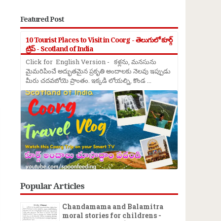
Featured Post
10 Tourist Places to Visit in Coorg - తెలుగులో కూర్గ్
ట్రిప్ - Scotland of India
Click for English Version - కళ్లను, మనసును
మైమరిపించే అద్భుతమైన ప్రకృతి అందాలకు నెలవు ఇప్పుడు
మీరు చదవబోయె ప్రాంతం. ఇక్కడి లోయల్ని, కొండ ...
→
Popular Articles
Chandamama and Balamitra
moral stories for childrens -