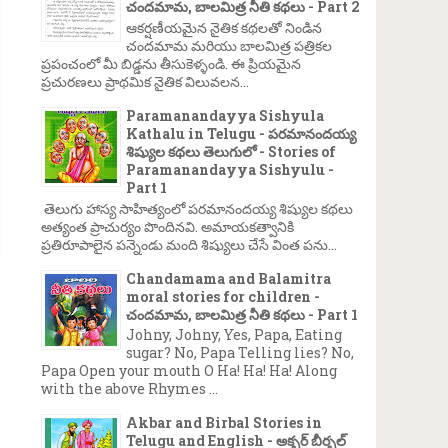
చందమామ, బాలమిత్ర నీతి కథలు - Part 2
ఆకర్షణీయమైన నైతిక కథలతో నిండిన
చందమామ మరియు బాలమిత్ర పత్రికల
ప్రపంచంలో మీ బిడ్డను తీసుకెళ్ళండి. ఈ ప్రియమైన
ప్రచురణలు ప్రాథమిక నైతిక విలువలన...
Paramanandayya Sishyula
Kathalu in Telugu - పరమానందయ్య
శిష్యుల కథలు తెలుగులో - Stories of
Paramanandayya Sishyulu -
Part 1
తెలుగు హాస్య సాహిత్యంలో పరమానందయ్య శిష్యుల కథలు
అత్యంత ప్రాచుర్యం పొందినవి. అమాయకత్వానికి
ప్రతిరూపాలైన పన్నెండు మంది శిష్యులు చేసే వింత పను...
Chandamama and Balamitra
moral stories for children -
చందమామ, బాలమిత్ర నీతి కథలు - Part 1
Johny, Johny, Yes, Papa, Eating
sugar? No, Papa Telling lies? No,
Papa Open your mouth O Ha! Ha! Ha! Along
with the above Rhymes ...
Akbar and Birbal Stories in
Telugu and English - అక్బర్ బీర్బల్