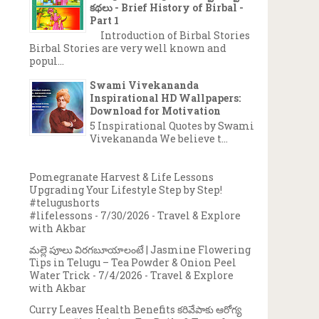
కథలు - Brief History of Birbal -
Part 1
Introduction of Birbal Stories
Birbal Stories are very well known and
popul...
Swami Vivekananda
Inspirational HD Wallpapers:
Download for Motivation
5 Inspirational Quotes by Swami
Vivekananda We believe t...
Pomegranate Harvest & Life Lessons
Upgrading Your Lifestyle Step by Step!
#telugushorts
#lifelessons
- 7/30/2026
- Travel & Explore
with Akbar
మల్లె పూలు విరగబూయాలంటే | Jasmine Flowering
Tips in Telugu – Tea Powder & Onion Peel
Water Trick
- 7/4/2026
- Travel & Explore
with Akbar
Curry Leaves Health Benefits కరివేపాకు ఆరోగ్య