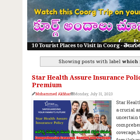
10 Tourist Places to Visit in Coorg - తెలుగులో క
Showing posts with label
which f
Star Health Assure Insurance Poli
Premium
Mohammed Akbhar
Monday, July 31, 2023
Star Healt
a crucial 
uncertain 
comprehens
coverage, 
family's we