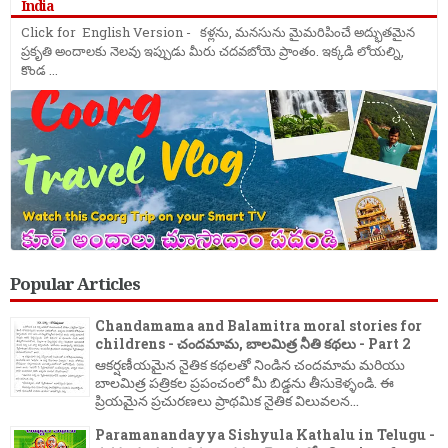
India
Click for English Version - కళ్లను, మనసును మైమరిపించే అద్భుతమైన
ప్రకృతి అందాలకు నెలవు ఇప్పుడు మీరు చదవబోయె ప్రాంతం. ఇక్కడి లోయల్ని,
కొండ ...
Popular Articles
Chandamama and Balamitra moral stories for
childrens - చందమామ, బాలమిత్ర నీతి కథలు - Part 2
ఆకర్షణీయమైన నైతిక కథలతో నిండిన చందమామ మరియు
బాలమిత్ర పత్రికల ప్రపంచంలో మీ బిడ్డను తీసుకెళ్ళండి. ఈ
ప్రియమైన ప్రచురణలు ప్రాథమిక నైతిక విలువలన...
Paramanandayya Sishyula Kathalu in Telugu -