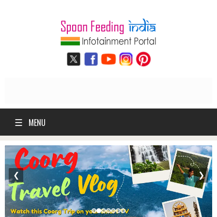
☰
MENU
❮
❯