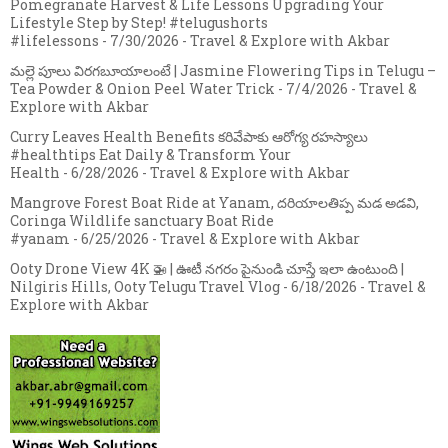
Pomegranate Harvest & Life Lessons Upgrading Your
Lifestyle Step by Step! #telugushorts
#lifelessons
- 7/30/2026
- Travel & Explore with Akbar
మల్లె పూలు విరగబూయాలంటే | Jasmine Flowering Tips in Telugu –
Tea Powder & Onion Peel Water Trick
- 7/4/2026
- Travel &
Explore with Akbar
Curry Leaves Health Benefits కరివేపాకు ఆరోగ్య రహస్యాలు
#healthtips Eat Daily & Transform Your
Health
- 6/28/2026
- Travel & Explore with Akbar
Mangrove Forest Boat Ride at Yanam, దరియాలతిప్ప మడ అడవి,
Coringa Wildlife sanctuary Boat Ride
#yanam
- 6/25/2026
- Travel & Explore with Akbar
Ooty Drone View 4K 🚁 | ఊటీ నగరం పైనుండి చూస్తే ఇలా ఉంటుంది |
Nilgiris Hills, Ooty Telugu Travel Vlog
- 6/18/2026
- Travel &
Explore with Akbar