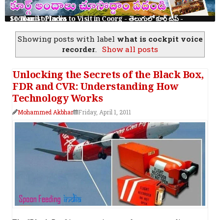
10 Tourist Places to Visit in Coorg - తెలుగులో కూర్గ్ ట్రిప్ - Scotland of India
Showing posts with label
what is cockpit voice
recorder
.
Show all posts
Unlocking the Secrets of the Black Box,
FDR and CVR: Understanding How
Technology Works
Mohammed Akbhar
Friday, April 1, 2011