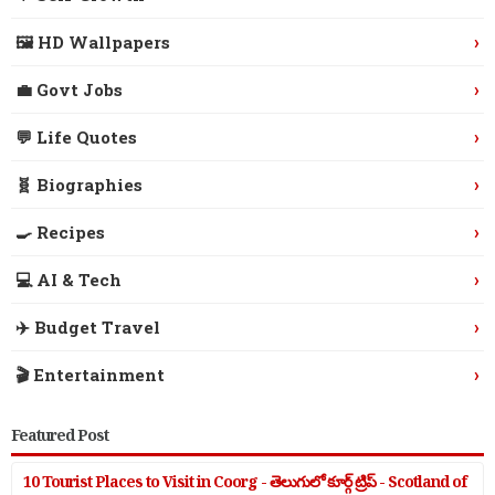
›
🖼️ HD Wallpapers
›
💼 Govt Jobs
›
💬 Life Quotes
›
🧬 Biographies
›
🍳 Recipes
›
💻 AI & Tech
›
✈️ Budget Travel
›
🎬 Entertainment
Featured Post
10 Tourist Places to Visit in Coorg - తెలుగులో కూర్గ్ ట్రిప్ - Scotland of