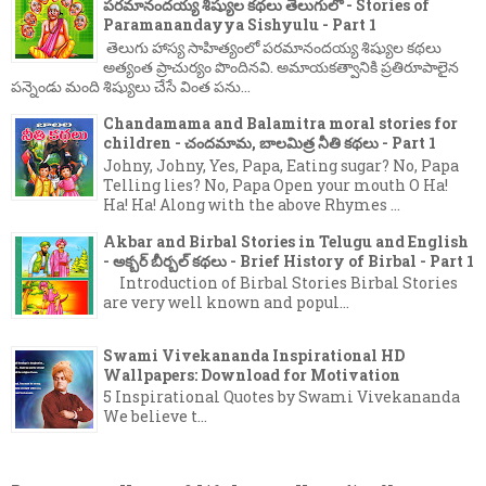
పరమానందయ్య శిష్యుల కథలు తెలుగులో - Stories of
Paramanandayya Sishyulu - Part 1
తెలుగు హాస్య సాహిత్యంలో పరమానందయ్య శిష్యుల కథలు
అత్యంత ప్రాచుర్యం పొందినవి. అమాయకత్వానికి ప్రతిరూపాలైన
పన్నెండు మంది శిష్యులు చేసే వింత పను...
Chandamama and Balamitra moral stories for
children - చందమామ, బాలమిత్ర నీతి కథలు - Part 1
Johny, Johny, Yes, Papa, Eating sugar? No, Papa
Telling lies? No, Papa Open your mouth O Ha!
Ha! Ha! Along with the above Rhymes ...
Akbar and Birbal Stories in Telugu and English
- అక్బర్ బీర్బల్ కథలు - Brief History of Birbal - Part 1
Introduction of Birbal Stories Birbal Stories
are very well known and popul...
Swami Vivekananda Inspirational HD
Wallpapers: Download for Motivation
5 Inspirational Quotes by Swami Vivekananda
We believe t...