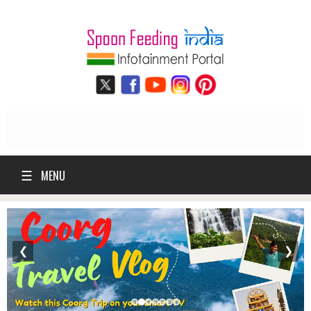
☰
MENU
❮
❯