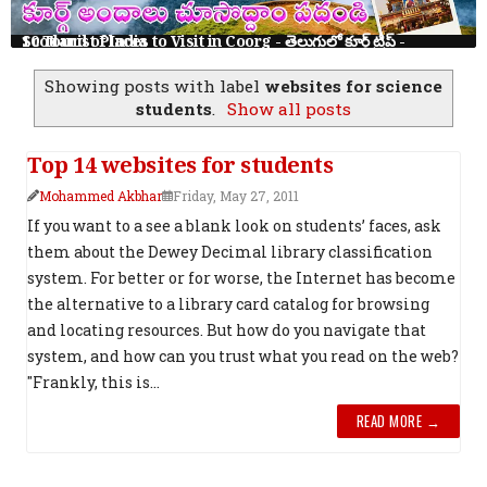
10 Tourist Places to Visit in Coorg - తెలుగులో కూర్గ్ ట్రిప్ - Scotland of India
Showing posts with label
websites for science
students
.
Show all posts
Top 14 websites for students
Mohammed Akbhar
Friday, May 27, 2011
If you want to a see a blank look on students’ faces, ask
them about the Dewey Decimal library classification
system. For better or for worse, the Internet has become
the alternative to a library card catalog for browsing
and locating resources. But how do you navigate that
system, and how can you trust what you read on the web?
"Frankly, this is...
READ MORE →