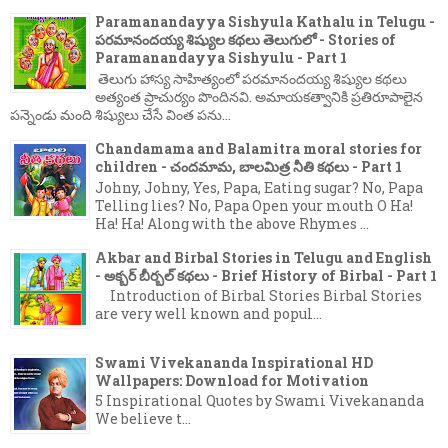
Paramanandayya Sishyula Kathalu in Telugu -
పరమానందయ్య శిష్యుల కథలు తెలుగులో - Stories of
Paramanandayya Sishyulu - Part 1
తెలుగు హాస్య సాహిత్యంలో పరమానందయ్య శిష్యుల కథలు
అత్యంత ప్రాచుర్యం పొందినవి. అమాయకత్వానికి ప్రతిరూపాలైన
పన్నెండు మంది శిష్యులు చేసే వింత పను...
Chandamama and Balamitra moral stories for
children - చందమామ, బాలమిత్ర నీతి కథలు - Part 1
Johny, Johny, Yes, Papa, Eating sugar? No, Papa
Telling lies? No, Papa Open your mouth O Ha!
Ha! Ha! Along with the above Rhymes ...
Akbar and Birbal Stories in Telugu and English
- అక్బర్ బీర్బల్ కథలు - Brief History of Birbal - Part 1
Introduction of Birbal Stories Birbal Stories
are very well known and popul...
Swami Vivekananda Inspirational HD
Wallpapers: Download for Motivation
5 Inspirational Quotes by Swami Vivekananda
We believe t...