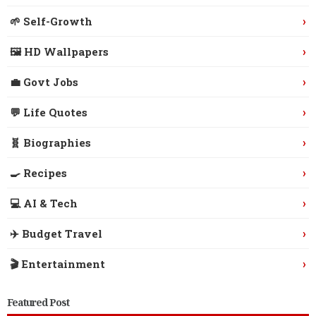
›
🌱 Self-Growth
›
🖼️ HD Wallpapers
›
💼 Govt Jobs
›
💬 Life Quotes
›
🧬 Biographies
›
🍳 Recipes
›
💻 AI & Tech
›
✈️ Budget Travel
›
🎬 Entertainment
Featured Post