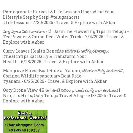
Pomegranate Harvest & Life Lessons Upgrading Your
Lifestyle Step by Step! #telugushorts
#lifelessons
- 7/30/2026
- Travel & Explore with Akbar
మల్లె పూలు విరగబూయాలంటే | Jasmine Flowering Tips in Telugu –
Tea Powder & Onion Peel Water Trick
- 7/4/2026
- Travel &
Explore with Akbar
Curry Leaves Health Benefits కరివేపాకు ఆరోగ్య రహస్యాలు
#healthtips Eat Daily & Transform Your
Health
- 6/28/2026
- Travel & Explore with Akbar
Mangrove Forest Boat Ride at Yanam, దరియాలతిప్ప మడ అడవి,
Coringa Wildlife sanctuary Boat Ride
#yanam
- 6/25/2026
- Travel & Explore with Akbar
Ooty Drone View 4K 🚁 | ఊటీ నగరం పైనుండి చూస్తే ఇలా ఉంటుంది |
Nilgiris Hills, Ooty Telugu Travel Vlog
- 6/18/2026
- Travel &
Explore with Akbar