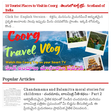
10 Tourist Places to Visit in Coorg - తెలుగులో కూర్గ్ ట్రిప్ - Scotland of
India
Click for English Version - కళ్లను, మనసును మైమరిపించే అద్భుతమైన
ప్రకృతి అందాలకు నెలవు ఇప్పుడు మీరు చదవబోయె ప్రాంతం. ఇక్కడి లోయల్ని,
కొండ ...
Popular Articles
Chandamama and Balamitra moral stories for
childrens - చందమామ, బాలమిత్ర నీతి కథలు - Part 2
ఆకర్షణీయమైన నైతిక కథలతో నిండిన చందమామ మరియు
బాలమిత్ర పత్రికల ప్రపంచంలో మీ బిడ్డను తీసుకెళ్ళండి. ఈ
ప్రియమైన ప్రచురణలు ప్రాథమిక నైతిక విలువలన...