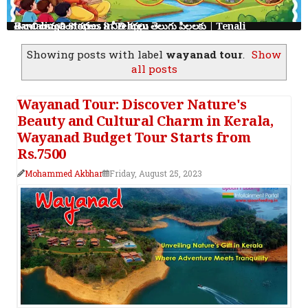
తెనాలి రామలింగ కథలు: 8 నీతి కథలు తెలుగు పిల్లలకు | Tenali Ramalinga Stories in Telugu
Showing posts with label
wayanad tour
.
Show
all posts
Wayanad Tour: Discover Nature's
Beauty and Cultural Charm in Kerala,
Wayanad Budget Tour Starts from
Rs.7500
Mohammed Akbhar
Friday, August 25, 2023