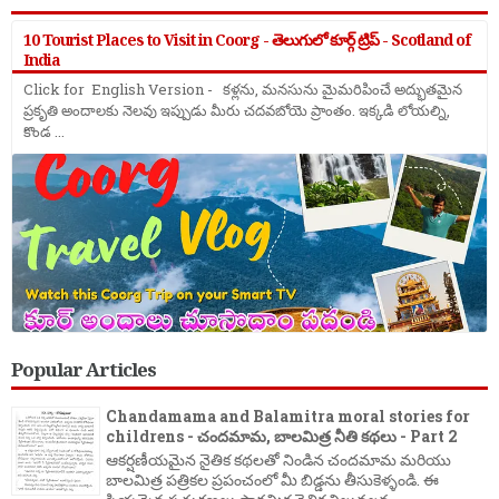
10 Tourist Places to Visit in Coorg - తెలుగులో కూర్గ్ ట్రిప్ - Scotland of
India
Click for English Version - కళ్లను, మనసును మైమరిపించే అద్భుతమైన
ప్రకృతి అందాలకు నెలవు ఇప్పుడు మీరు చదవబోయె ప్రాంతం. ఇక్కడి లోయల్ని,
కొండ ...
Popular Articles
Chandamama and Balamitra moral stories for
childrens - చందమామ, బాలమిత్ర నీతి కథలు - Part 2
ఆకర్షణీయమైన నైతిక కథలతో నిండిన చందమామ మరియు
బాలమిత్ర పత్రికల ప్రపంచంలో మీ బిడ్డను తీసుకెళ్ళండి. ఈ