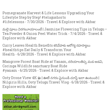
Pomegranate Harvest & Life Lessons Upgrading Your
Lifestyle Step by Step! #telugushorts
#lifelessons
- 7/30/2026
- Travel & Explore with Akbar
మల్లె పూలు విరగబూయాలంటే | Jasmine Flowering Tips in Telugu –
Tea Powder & Onion Peel Water Trick
- 7/4/2026
- Travel &
Explore with Akbar
Curry Leaves Health Benefits కరివేపాకు ఆరోగ్య రహస్యాలు
#healthtips Eat Daily & Transform Your
Health
- 6/28/2026
- Travel & Explore with Akbar
Mangrove Forest Boat Ride at Yanam, దరియాలతిప్ప మడ అడవి,
Coringa Wildlife sanctuary Boat Ride
#yanam
- 6/25/2026
- Travel & Explore with Akbar
Ooty Drone View 4K 🚁 | ఊటీ నగరం పైనుండి చూస్తే ఇలా ఉంటుంది |
Nilgiris Hills, Ooty Telugu Travel Vlog
- 6/18/2026
- Travel &
Explore with Akbar