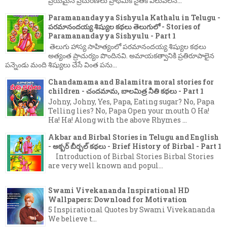
ప్రియమైన ప్రచురణలు ప్రాథమిక నైతిక విలువలన...
Paramanandayya Sishyula Kathalu in Telugu -
పరమానందయ్య శిష్యుల కథలు తెలుగులో - Stories of
Paramanandayya Sishyulu - Part 1
తెలుగు హాస్య సాహిత్యంలో పరమానందయ్య శిష్యుల కథలు
అత్యంత ప్రాచుర్యం పొందినవి. అమాయకత్వానికి ప్రతిరూపాలైన
పన్నెండు మంది శిష్యులు చేసే వింత పను...
Chandamama and Balamitra moral stories for
children - చందమామ, బాలమిత్ర నీతి కథలు - Part 1
Johny, Johny, Yes, Papa, Eating sugar? No, Papa
Telling lies? No, Papa Open your mouth O Ha!
Ha! Ha! Along with the above Rhymes ...
Akbar and Birbal Stories in Telugu and English
- అక్బర్ బీర్బల్ కథలు - Brief History of Birbal - Part 1
Introduction of Birbal Stories Birbal Stories
are very well known and popul...
Swami Vivekananda Inspirational HD
Wallpapers: Download for Motivation
5 Inspirational Quotes by Swami Vivekananda
We believe t...