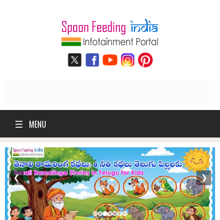
☰
MENU
❮
❯