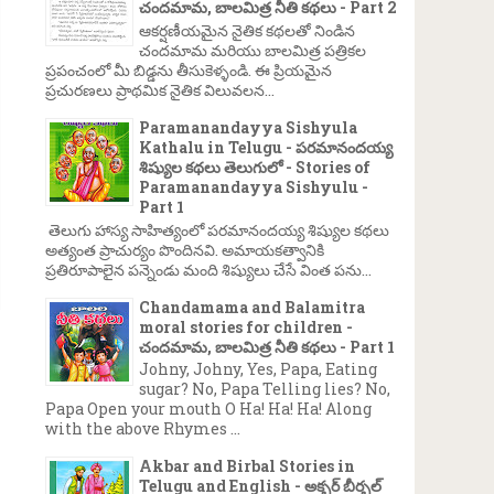
చందమామ, బాలమిత్ర నీతి కథలు - Part 2
ఆకర్షణీయమైన నైతిక కథలతో నిండిన
చందమామ మరియు బాలమిత్ర పత్రికల
ప్రపంచంలో మీ బిడ్డను తీసుకెళ్ళండి. ఈ ప్రియమైన
ప్రచురణలు ప్రాథమిక నైతిక విలువలన...
Paramanandayya Sishyula
Kathalu in Telugu - పరమానందయ్య
శిష్యుల కథలు తెలుగులో - Stories of
Paramanandayya Sishyulu -
Part 1
తెలుగు హాస్య సాహిత్యంలో పరమానందయ్య శిష్యుల కథలు
అత్యంత ప్రాచుర్యం పొందినవి. అమాయకత్వానికి
ప్రతిరూపాలైన పన్నెండు మంది శిష్యులు చేసే వింత పను...
Chandamama and Balamitra
moral stories for children -
చందమామ, బాలమిత్ర నీతి కథలు - Part 1
Johny, Johny, Yes, Papa, Eating
sugar? No, Papa Telling lies? No,
Papa Open your mouth O Ha! Ha! Ha! Along
with the above Rhymes ...
Akbar and Birbal Stories in
Telugu and English - అక్బర్ బీర్బల్