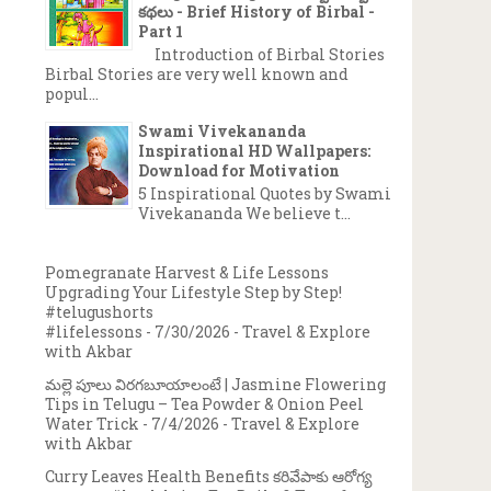
కథలు - Brief History of Birbal -
Part 1
Introduction of Birbal Stories
Birbal Stories are very well known and
popul...
Swami Vivekananda
Inspirational HD Wallpapers:
Download for Motivation
5 Inspirational Quotes by Swami
Vivekananda We believe t...
Pomegranate Harvest & Life Lessons
Upgrading Your Lifestyle Step by Step!
#telugushorts
#lifelessons
- 7/30/2026
- Travel & Explore
with Akbar
మల్లె పూలు విరగబూయాలంటే | Jasmine Flowering
Tips in Telugu – Tea Powder & Onion Peel
Water Trick
- 7/4/2026
- Travel & Explore
with Akbar
Curry Leaves Health Benefits కరివేపాకు ఆరోగ్య