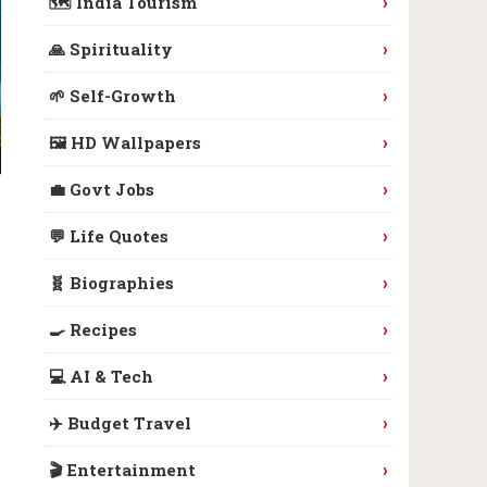
›
🗺️ India Tourism
›
🙏 Spirituality
›
🌱 Self-Growth
›
🖼️ HD Wallpapers
›
💼 Govt Jobs
›
💬 Life Quotes
›
🧬 Biographies
›
🍳 Recipes
›
💻 AI & Tech
›
✈️ Budget Travel
›
🎬 Entertainment