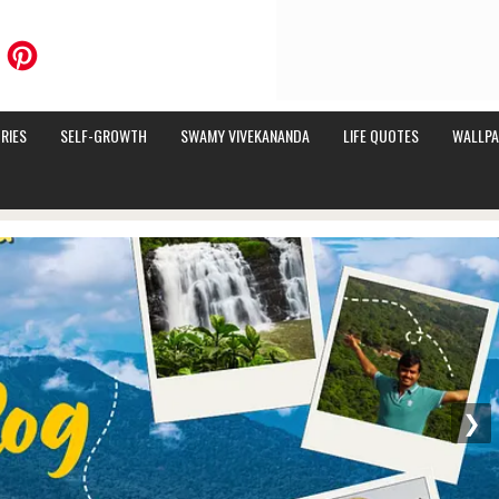
RIES
SELF-GROWTH
SWAMY VIVEKANANDA
LIFE QUOTES
WALLPA
❯