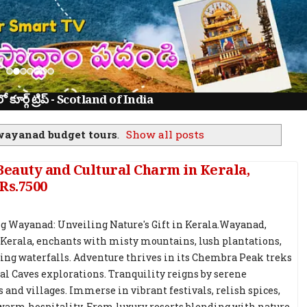
ూర్గ్ ట్రిప్ - Scotland of India
wayanad budget tours
.
Show all posts
eauty and Cultural Charm in Kerala,
Rs.7500
g Wayanad: Unveiling Nature's Gift in Kerala.Wayanad,
 Kerala, enchants with misty mountains, lush plantations,
ing waterfalls. Adventure thrives in its Chembra Peak treks
l Caves explorations. Tranquility reigns by serene
 and villages. Immerse in vibrant festivals, relish spices,
warm hospitality. From luxury resorts blending with nature