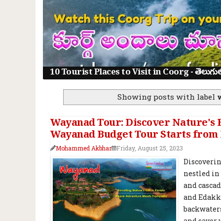
10 Tourist Places to Visit in Coorg - తెలుగులో క
Showing posts with label
Wayanad Tour: Discover Nature's B
Wayanad Budget Tour Starts from 
Mohammed Akbhar
Friday, August 25, 2023
Discoverin
nestled in
and cascad
and Edakka
backwaters
and savor 