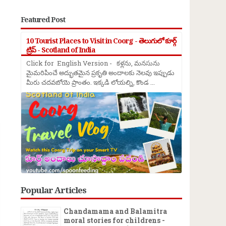
Featured Post
10 Tourist Places to Visit in Coorg - తెలుగులో కూర్గ్
ట్రిప్ - Scotland of India
Click for English Version - కళ్లను, మనసును
మైమరిపించే అద్భుతమైన ప్రకృతి అందాలకు నెలవు ఇప్పుడు
మీరు చదవబోయె ప్రాంతం. ఇక్కడి లోయల్ని, కొండ ...
→
Popular Articles
Chandamama and Balamitra
moral stories for childrens -