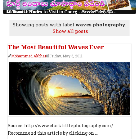
10 Tourist Places to Visit in Coorg - తెలుగులో కూర్గ్ ట్రిప్ - Scotland of India
Showing posts with label
waves photography
.
Show all posts
The Most Beautiful Waves Ever
Mohammed Akbhar
Friday, May 6, 2011
Source: http://www.clarklittlephotography.com/
Recommend this article by clicking on ...