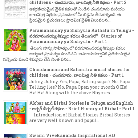
childrens - చందమామ, బాలమిత్ర నీతి కథలు - Part 2
ఆకర్షణీయమైన నైతిక కథలతో నిండిన చందమామ మరియు
బాలమిత్ర పత్రికల ప్రపంచంలో మీ బిడ్డను తీసుకెళ్ళండి. ఈ
ప్రియమైన ప్రచురణలు ప్రాథమిక నైతిక విలువలన...
Paramanandayya Sishyula Kathalu in Telugu -
పరమానందయ్య శిష్యుల కథలు తెలుగులో - Stories of
Paramanandayya Sishyulu - Part 1
తెలుగు హాస్య సాహిత్యంలో పరమానందయ్య శిష్యుల కథలు
అత్యంత ప్రాచుర్యం పొందినవి. అమాయకత్వానికి ప్రతిరూపాలైన
పన్నెండు మంది శిష్యులు చేసే వింత పను...
Chandamama and Balamitra moral stories for
children - చందమామ, బాలమిత్ర నీతి కథలు - Part 1
Johny, Johny, Yes, Papa, Eating sugar? No, Papa
Telling lies? No, Papa Open your mouth O Ha!
Ha! Ha! Along with the above Rhymes ...
Akbar and Birbal Stories in Telugu and English
- అక్బర్ బీర్బల్ కథలు - Brief History of Birbal - Part 1
Introduction of Birbal Stories Birbal Stories
are very well known and popul...
Swami Vivekananda Inspirational HD