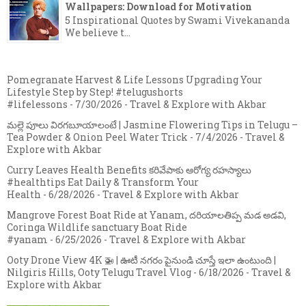
Wallpapers: Download for Motivation
5 Inspirational Quotes by Swami Vivekananda
We believe t...
Pomegranate Harvest & Life Lessons Upgrading Your
Lifestyle Step by Step! #telugushorts
#lifelessons
- 7/30/2026
- Travel & Explore with Akbar
మల్లె పూలు విరగబూయాలంటే | Jasmine Flowering Tips in Telugu –
Tea Powder & Onion Peel Water Trick
- 7/4/2026
- Travel &
Explore with Akbar
Curry Leaves Health Benefits కరివేపాకు ఆరోగ్య రహస్యాలు
#healthtips Eat Daily & Transform Your
Health
- 6/28/2026
- Travel & Explore with Akbar
Mangrove Forest Boat Ride at Yanam, దరియాలతిప్ప మడ అడవి,
Coringa Wildlife sanctuary Boat Ride
#yanam
- 6/25/2026
- Travel & Explore with Akbar
Ooty Drone View 4K 🚁 | ఊటీ నగరం పైనుండి చూస్తే ఇలా ఉంటుంది |
Nilgiris Hills, Ooty Telugu Travel Vlog
- 6/18/2026
- Travel &
Explore with Akbar