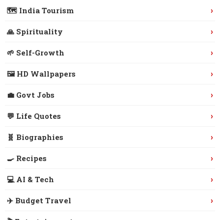
›
🗺️ India Tourism
›
🙏 Spirituality
›
🌱 Self-Growth
›
🖼️ HD Wallpapers
›
💼 Govt Jobs
›
💬 Life Quotes
›
🧬 Biographies
›
🍳 Recipes
›
💻 AI & Tech
›
✈️ Budget Travel