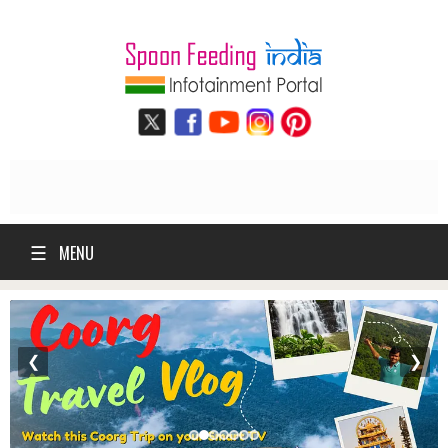
☰
MENU
❮
❯