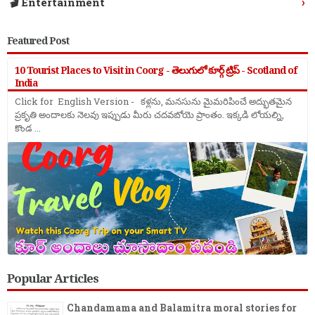
›
🎬 Entertainment
Featured Post
10 Tourist Places to Visit in Coorg - తెలుగులో కూర్గ్ ట్రిప్ - Scotland of
India
Click for English Version - కళ్లను, మనసును మైమరిపించే అద్భుతమైన
ప్రకృతి అందాలకు నెలవు ఇప్పుడు మీరు చదవబోయె ప్రాంతం. ఇక్కడి లోయల్ని,
కొండ ...
Popular Articles
Chandamama and Balamitra moral stories for