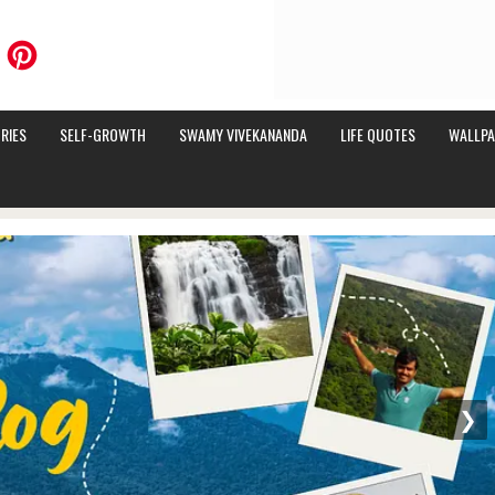
RIES
SELF-GROWTH
SWAMY VIVEKANANDA
LIFE QUOTES
WALLPA
❯