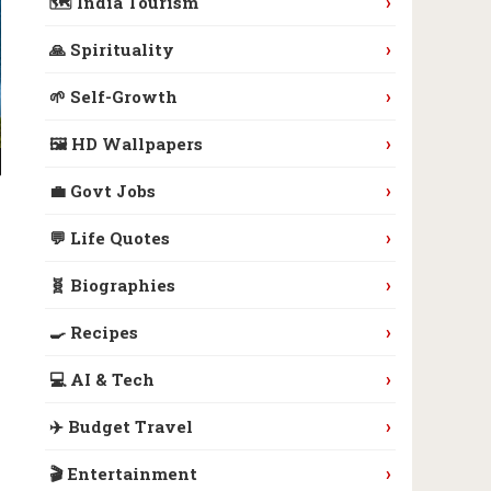
›
🗺️ India Tourism
›
🙏 Spirituality
›
🌱 Self-Growth
›
🖼️ HD Wallpapers
›
💼 Govt Jobs
›
💬 Life Quotes
›
🧬 Biographies
›
🍳 Recipes
›
💻 AI & Tech
›
✈️ Budget Travel
›
🎬 Entertainment