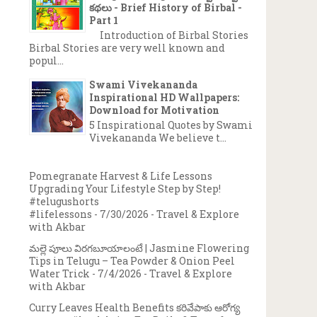
కథలు - Brief History of Birbal -
Part 1
Introduction of Birbal Stories
Birbal Stories are very well known and
popul...
Swami Vivekananda
Inspirational HD Wallpapers:
Download for Motivation
5 Inspirational Quotes by Swami
Vivekananda We believe t...
Pomegranate Harvest & Life Lessons
Upgrading Your Lifestyle Step by Step!
#telugushorts
#lifelessons
- 7/30/2026
- Travel & Explore
with Akbar
మల్లె పూలు విరగబూయాలంటే | Jasmine Flowering
Tips in Telugu – Tea Powder & Onion Peel
Water Trick
- 7/4/2026
- Travel & Explore
with Akbar
Curry Leaves Health Benefits కరివేపాకు ఆరోగ్య