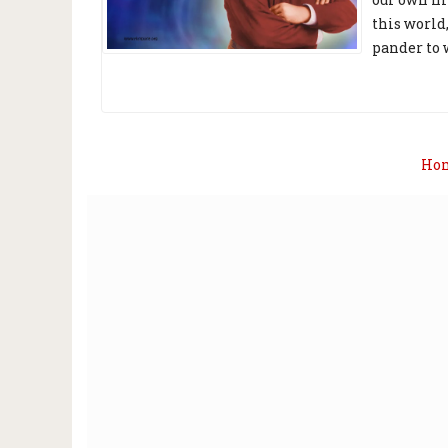
this world,
pander to w
Ho