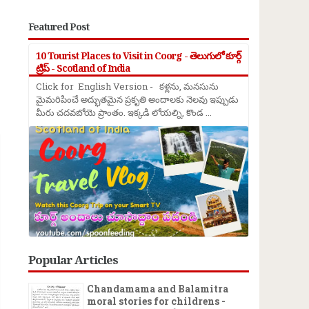
Featured Post
10 Tourist Places to Visit in Coorg - తెలుగులో కూర్గ్
ట్రిప్ - Scotland of India
Click for English Version - కళ్లను, మనసును
మైమరిపించే అద్భుతమైన ప్రకృతి అందాలకు నెలవు ఇప్పుడు
మీరు చదవబోయె ప్రాంతం. ఇక్కడి లోయల్ని, కొండ ...
→
Popular Articles
Chandamama and Balamitra
moral stories for childrens -