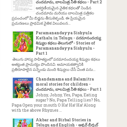
చందమామ, బాలమిత్ర నీతి కథలు - Part 2
ఆకర్షణీయమైన నైతిక కథలతో నిండిన
చందమామ మరియు బాలమిత్ర పత్రికల
ప్రపంచంలో మీ బిడ్డను తీసుకెళ్ళండి. ఈ ప్రియమైన
ప్రచురణలు ప్రాథమిక నైతిక విలువలన...
Paramanandayya Sishyula
Kathalu in Telugu - పరమానందయ్య
శిష్యుల కథలు తెలుగులో - Stories of
Paramanandayya Sishyulu -
Part 1
తెలుగు హాస్య సాహిత్యంలో పరమానందయ్య శిష్యుల కథలు
అత్యంత ప్రాచుర్యం పొందినవి. అమాయకత్వానికి
ప్రతిరూపాలైన పన్నెండు మంది శిష్యులు చేసే వింత పను...
Chandamama and Balamitra
moral stories for children -
చందమామ, బాలమిత్ర నీతి కథలు - Part 1
Johny, Johny, Yes, Papa, Eating
sugar? No, Papa Telling lies? No,
Papa Open your mouth O Ha! Ha! Ha! Along
with the above Rhymes ...
Akbar and Birbal Stories in
Telugu and English - అక్బర్ బీర్బల్