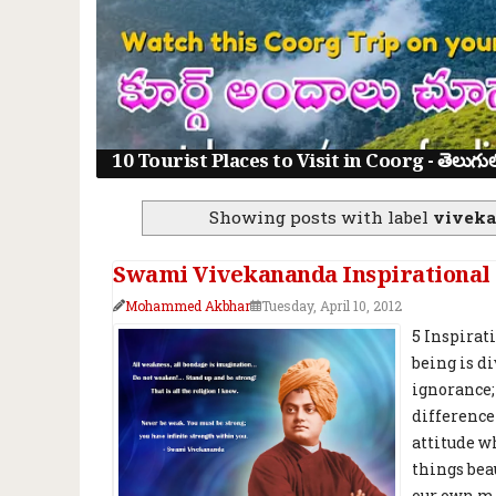
తెనాలి రామలింగ కథలు: 8 నీతి కథలు తెలుగు పిల్ల
Showing posts with label
viveka
Swami Vivekananda Inspirational
Mohammed Akbhar
Tuesday, April 10, 2012
5 Inspirat
being is di
ignorance;
difference 
attitude w
things bea
our own min