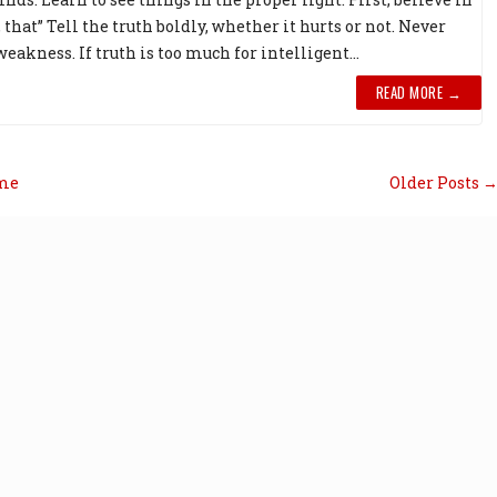
 that” Tell the truth boldly, whether it hurts or not. Never
eakness. If truth is too much for intelligent...
READ MORE →
me
Older Posts 