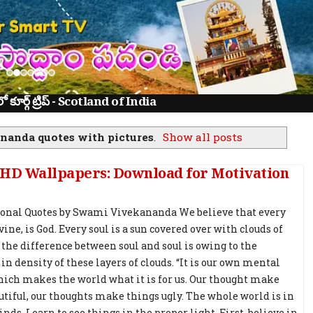
లకు | Tenali Ramalinga Stories in Telugu
nanda quotes with pictures
.
Show all posts
 HD Wallpapers: Download for Motivation
ional Quotes by Swami Vivekananda We believe that every
vine, is God. Every soul is a sun covered over with clouds of
 the difference between soul and soul is owing to the
in density of these layers of clouds. “It is our own mental
hich makes the world what it is for us. Our thought make
utiful, our thoughts make things ugly. The whole world is in
ds. Learn to see things in the proper light. First, believe in