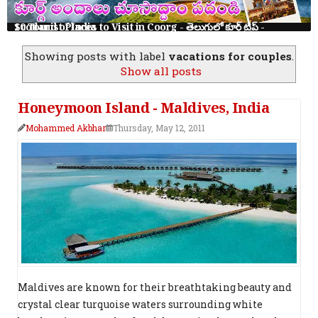
10 Tourist Places to Visit in Coorg - తెలుగులో కూర్గ్ ట్రిప్ - Scotland of India
Showing posts with label
vacations for couples
.
Show all posts
Honeymoon Island - Maldives, India
Mohammed Akbhar
Thursday, May 12, 2011
Maldives are known for their breathtaking beauty and
crystal clear turquoise waters surrounding white