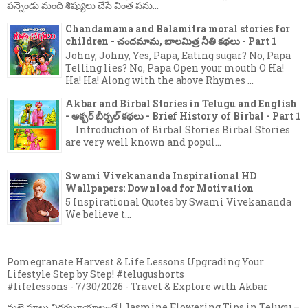
పన్నెండు మంది శిష్యులు చేసే వింత పను...
Chandamama and Balamitra moral stories for
children - చందమామ, బాలమిత్ర నీతి కథలు - Part 1
Johny, Johny, Yes, Papa, Eating sugar? No, Papa
Telling lies? No, Papa Open your mouth O Ha!
Ha! Ha! Along with the above Rhymes ...
Akbar and Birbal Stories in Telugu and English
- అక్బర్ బీర్బల్ కథలు - Brief History of Birbal - Part 1
Introduction of Birbal Stories Birbal Stories
are very well known and popul...
Swami Vivekananda Inspirational HD
Wallpapers: Download for Motivation
5 Inspirational Quotes by Swami Vivekananda
We believe t...
Pomegranate Harvest & Life Lessons Upgrading Your
Lifestyle Step by Step! #telugushorts
#lifelessons
- 7/30/2026
- Travel & Explore with Akbar
మల్లె పూలు విరగబూయాలంటే | Jasmine Flowering Tips in Telugu –