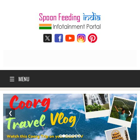
☰
MENU
❮
❯