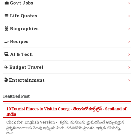
›
💼 Govt Jobs
›
💬 Life Quotes
›
🧬 Biographies
›
🍳 Recipes
›
💻 AI & Tech
›
✈️ Budget Travel
›
🎬 Entertainment
Featured Post
10 Tourist Places to Visit in Coorg - తెలుగులో కూర్గ్ ట్రిప్ - Scotland of
India
Click for English Version - కళ్లను, మనసును మైమరిపించే అద్భుతమైన
ప్రకృతి అందాలకు నెలవు ఇప్పుడు మీరు చదవబోయె ప్రాంతం. ఇక్కడి లోయల్ని,
కొండ ...