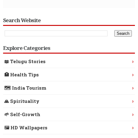
Search Website
Explore Categories
›
📖 Telugu Stories
›
🏥 Health Tips
›
🗺️ India Tourism
›
🙏 Spirituality
›
🌱 Self-Growth
›
🖼️ HD Wallpapers