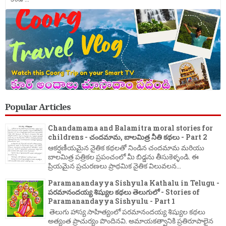
Popular Articles
Chandamama and Balamitra moral stories for
childrens - చందమామ, బాలమిత్ర నీతి కథలు - Part 2
ఆకర్షణీయమైన నైతిక కథలతో నిండిన చందమామ మరియు
బాలమిత్ర పత్రికల ప్రపంచంలో మీ బిడ్డను తీసుకెళ్ళండి. ఈ
ప్రియమైన ప్రచురణలు ప్రాథమిక నైతిక విలువలన...
Paramanandayya Sishyula Kathalu in Telugu -
పరమానందయ్య శిష్యుల కథలు తెలుగులో - Stories of
Paramanandayya Sishyulu - Part 1
తెలుగు హాస్య సాహిత్యంలో పరమానందయ్య శిష్యుల కథలు
అత్యంత ప్రాచుర్యం పొందినవి. అమాయకత్వానికి ప్రతిరూపాలైన