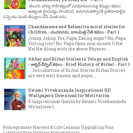
తెలుగు హాస్య సాహిత్యంలో పరమానందయ్య శిష్యుల కథలు
అత్యంత ప్రాచుర్యం పొందినవి. అమాయకత్వానికి ప్రతిరూపాలైన
పన్నెండు మంది శిష్యులు చేసే వింత పను...
Chandamama and Balamitra moral stories for
children - చందమామ, బాలమిత్ర నీతి కథలు - Part 1
Johny, Johny, Yes, Papa, Eating sugar? No, Papa
Telling lies? No, Papa Open your mouth O Ha!
Ha! Ha! Along with the above Rhymes ...
Akbar and Birbal Stories in Telugu and English
- అక్బర్ బీర్బల్ కథలు - Brief History of Birbal - Part 1
Introduction of Birbal Stories Birbal Stories
are very well known and popul...
Swami Vivekananda Inspirational HD
Wallpapers: Download for Motivation
5 Inspirational Quotes by Swami Vivekananda
We believe t...
Pomegranate Harvest & Life Lessons Upgrading Your
Lifestyle Step by Step! #telugushorts