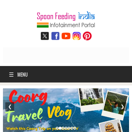
☰
MENU
❮
❯