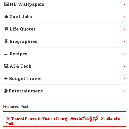
›
🖼️ HD Wallpapers
›
💼 Govt Jobs
›
💬 Life Quotes
›
🧬 Biographies
›
🍳 Recipes
›
💻 AI & Tech
›
✈️ Budget Travel
›
🎬 Entertainment
Featured Post
10 Tourist Places to Visit in Coorg - తెలుగులో కూర్గ్ ట్రిప్ - Scotland of
India