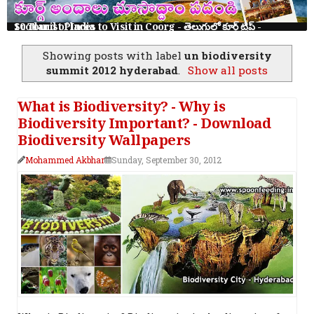
10 Tourist Places to Visit in Coorg - తెలుగులో కూర్గ్ ట్రిప్ - Scotland of India
Showing posts with label
un biodiversity
summit 2012 hyderabad
.
Show all posts
What is Biodiversity? - Why is
Biodiversity Important? - Download
Biodiversity Wallpapers
Mohammed Akbhar
Sunday, September 30, 2012