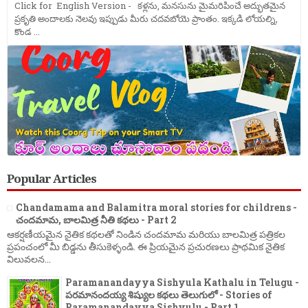
Click for English Version - కళ్లను, మనసును మైమరిపించే అద్భుతమైన
ప్రకృతి అందాలకు నెలవు ఇప్పుడు మీరు చదవబోయె ప్రాంతం. ఇక్కడి లోయల్ని,
కొండ ...
Popular Articles
Chandamama and Balamitra moral stories for childrens -
చందమామ, బాలమిత్ర నీతి కథలు - Part 2
ఆకర్షణీయమైన నైతిక కథలతో నిండిన చందమామ మరియు బాలమిత్ర పత్రికల
ప్రపంచంలో మీ బిడ్డను తీసుకెళ్ళండి. ఈ ప్రియమైన ప్రచురణలు ప్రాథమిక నైతిక
విలువలన...
Paramanandayya Sishyula Kathalu in Telugu -
పరమానందయ్య శిష్యుల కథలు తెలుగులో - Stories of
Paramanandayya Sishyulu - Part 1