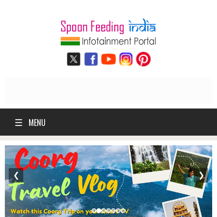
☰
MENU
❮
❯