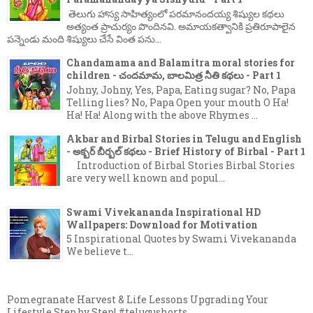
తెలుగు హాస్య సాహిత్యంలో పరమానందయ్య శిష్యుల కథలు
అత్యంత ప్రాచుర్యం పొందినవి. అమాయకత్వానికి ప్రతిరూపాలైన
పన్నెండు మంది శిష్యులు చేసే వింత పను...
Chandamama and Balamitra moral stories for
children - చందమామ, బాలమిత్ర నీతి కథలు - Part 1
Johny, Johny, Yes, Papa, Eating sugar? No, Papa
Telling lies? No, Papa Open your mouth O Ha!
Ha! Ha! Along with the above Rhymes ...
Akbar and Birbal Stories in Telugu and English
- అక్బర్ బీర్బల్ కథలు - Brief History of Birbal - Part 1
Introduction of Birbal Stories Birbal Stories
are very well known and popul...
Swami Vivekananda Inspirational HD
Wallpapers: Download for Motivation
5 Inspirational Quotes by Swami Vivekananda
We believe t...
Pomegranate Harvest & Life Lessons Upgrading Your
Lifestyle Step by Step! #telugushorts