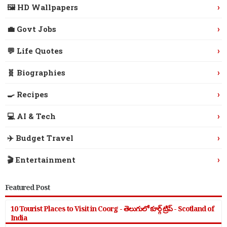
›
🖼️ HD Wallpapers
›
💼 Govt Jobs
›
💬 Life Quotes
›
🧬 Biographies
›
🍳 Recipes
›
💻 AI & Tech
›
✈️ Budget Travel
›
🎬 Entertainment
Featured Post
10 Tourist Places to Visit in Coorg - తెలుగులో కూర్గ్ ట్రిప్ - Scotland of
India