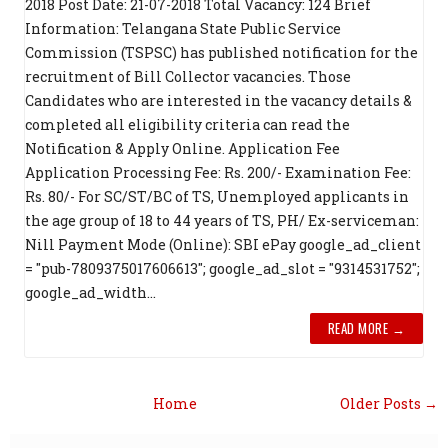
2018 Post Date: 21-07-2018 Total Vacancy: 124 Brief
Information: Telangana State Public Service
Commission (TSPSC) has published notification for the
recruitment of Bill Collector vacancies. Those
Candidates who are interested in the vacancy details &
completed all eligibility criteria can read the
Notification & Apply Online. Application Fee
Application Processing Fee: Rs. 200/- Examination Fee:
Rs. 80/- For SC/ST/BC of TS, Unemployed applicants in
the age group of 18 to 44 years of TS, PH/ Ex-serviceman:
Nill Payment Mode (Online): SBI ePay google_ad_client
= "pub-7809375017606613"; google_ad_slot = "9314531752";
google_ad_width...
READ MORE →
Home
Older Posts →