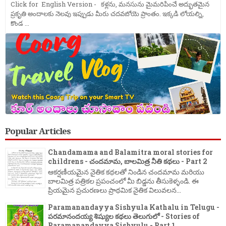
Click for English Version - కళ్లను, మనసును మైమరిపించే అద్భుతమైన
ప్రకృతి అందాలకు నెలవు ఇప్పుడు మీరు చదవబోయె ప్రాంతం. ఇక్కడి లోయల్ని,
కొండ ...
Popular Articles
Chandamama and Balamitra moral stories for
childrens - చందమామ, బాలమిత్ర నీతి కథలు - Part 2
ఆకర్షణీయమైన నైతిక కథలతో నిండిన చందమామ మరియు
బాలమిత్ర పత్రికల ప్రపంచంలో మీ బిడ్డను తీసుకెళ్ళండి. ఈ
ప్రియమైన ప్రచురణలు ప్రాథమిక నైతిక విలువలన...
Paramanandayya Sishyula Kathalu in Telugu -
పరమానందయ్య శిష్యుల కథలు తెలుగులో - Stories of
Paramanandayya Sishyulu - Part 1