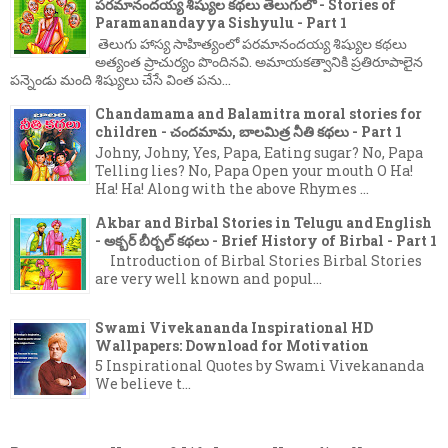
పరమానందయ్య శిష్యుల కథలు తెలుగులో - Stories of
Paramanandayya Sishyulu - Part 1
తెలుగు హాస్య సాహిత్యంలో పరమానందయ్య శిష్యుల కథలు
అత్యంత ప్రాచుర్యం పొందినవి. అమాయకత్వానికి ప్రతిరూపాలైన
పన్నెండు మంది శిష్యులు చేసే వింత పను...
Chandamama and Balamitra moral stories for
children - చందమామ, బాలమిత్ర నీతి కథలు - Part 1
Johny, Johny, Yes, Papa, Eating sugar? No, Papa
Telling lies? No, Papa Open your mouth O Ha!
Ha! Ha! Along with the above Rhymes ...
Akbar and Birbal Stories in Telugu and English
- అక్బర్ బీర్బల్ కథలు - Brief History of Birbal - Part 1
Introduction of Birbal Stories Birbal Stories
are very well known and popul...
Swami Vivekananda Inspirational HD
Wallpapers: Download for Motivation
5 Inspirational Quotes by Swami Vivekananda
We believe t...