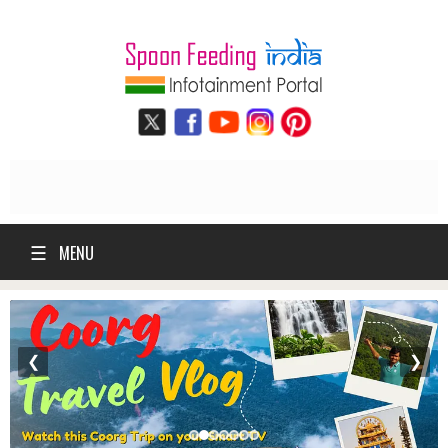
☰
MENU
❮
❯