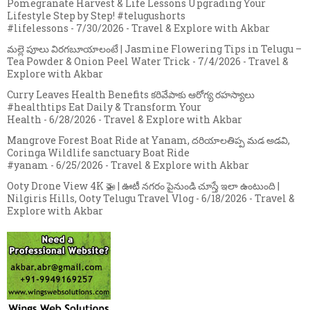
Pomegranate Harvest & Life Lessons Upgrading Your
Lifestyle Step by Step! #telugushorts
#lifelessons
- 7/30/2026
- Travel & Explore with Akbar
మల్లె పూలు విరగబూయాలంటే | Jasmine Flowering Tips in Telugu –
Tea Powder & Onion Peel Water Trick
- 7/4/2026
- Travel &
Explore with Akbar
Curry Leaves Health Benefits కరివేపాకు ఆరోగ్య రహస్యాలు
#healthtips Eat Daily & Transform Your
Health
- 6/28/2026
- Travel & Explore with Akbar
Mangrove Forest Boat Ride at Yanam, దరియాలతిప్ప మడ అడవి,
Coringa Wildlife sanctuary Boat Ride
#yanam
- 6/25/2026
- Travel & Explore with Akbar
Ooty Drone View 4K 🚁 | ఊటీ నగరం పైనుండి చూస్తే ఇలా ఉంటుంది |
Nilgiris Hills, Ooty Telugu Travel Vlog
- 6/18/2026
- Travel &
Explore with Akbar