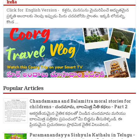
India
Click for English Version - కళ్లను, మనసును మైమరిపించే అద్భుతమైన
ప్రకృతి అందాలకు నెలవు ఇప్పుడు మీరు చదవబోయె ప్రాంతం. ఇక్కడి లోయల్ని,
కొండ ...
Popular Articles
Chandamama and Balamitra moral stories for
childrens - చందమామ, బాలమిత్ర నీతి కథలు - Part 2
ఆకర్షణీయమైన నైతిక కథలతో నిండిన చందమామ మరియు
బాలమిత్ర పత్రికల ప్రపంచంలో మీ బిడ్డను తీసుకెళ్ళండి. ఈ
ప్రియమైన ప్రచురణలు ప్రాథమిక నైతిక విలువలన...
Paramanandayya Sishyula Kathalu in Telugu -