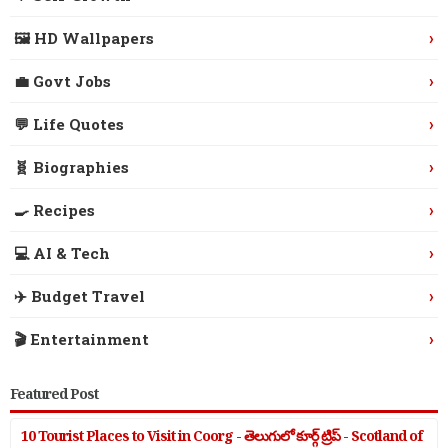
›
🖼️ HD Wallpapers
›
💼 Govt Jobs
›
💬 Life Quotes
›
🧬 Biographies
›
🍳 Recipes
›
💻 AI & Tech
›
✈️ Budget Travel
›
🎬 Entertainment
Featured Post
10 Tourist Places to Visit in Coorg - తెలుగులో కూర్గ్ ట్రిప్ - Scotland of