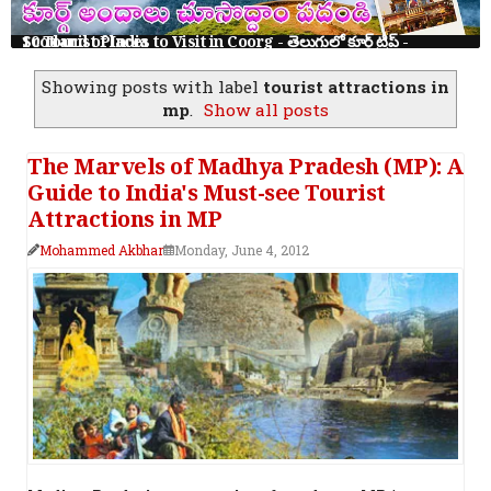
10 Tourist Places to Visit in Coorg - తెలుగులో కూర్గ్ ట్రిప్ - Scotland of India
Showing posts with label
tourist attractions in
mp
.
Show all posts
The Marvels of Madhya Pradesh (MP): A
Guide to India's Must-see Tourist
Attractions in MP
Mohammed Akbhar
Monday, June 4, 2012