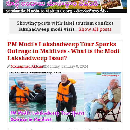
10 Tourist Places to Visit in Coorg - తెలుగులో కూర్గ్ ట్రిప్ - Scotland of India
Showing posts with label
tourism conflict
lakshadweep modi visit
.
Show all posts
PM Modi's Lakshadweep Tour Sparks
Outrage in Maldives - What is the Modi
Lakshadweep Issue?
Mohammed Akbhar
Monday, January 8, 2024