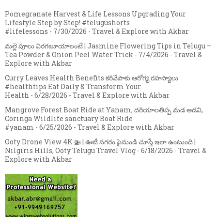
Pomegranate Harvest & Life Lessons Upgrading Your
Lifestyle Step by Step! #telugushorts
#lifelessons
- 7/30/2026
- Travel & Explore with Akbar
మల్లె పూలు విరగబూయాలంటే | Jasmine Flowering Tips in Telugu –
Tea Powder & Onion Peel Water Trick
- 7/4/2026
- Travel &
Explore with Akbar
Curry Leaves Health Benefits కరివేపాకు ఆరోగ్య రహస్యాలు
#healthtips Eat Daily & Transform Your
Health
- 6/28/2026
- Travel & Explore with Akbar
Mangrove Forest Boat Ride at Yanam, దరియాలతిప్ప మడ అడవి,
Coringa Wildlife sanctuary Boat Ride
#yanam
- 6/25/2026
- Travel & Explore with Akbar
Ooty Drone View 4K 🚁 | ఊటీ నగరం పైనుండి చూస్తే ఇలా ఉంటుంది |
Nilgiris Hills, Ooty Telugu Travel Vlog
- 6/18/2026
- Travel &
Explore with Akbar