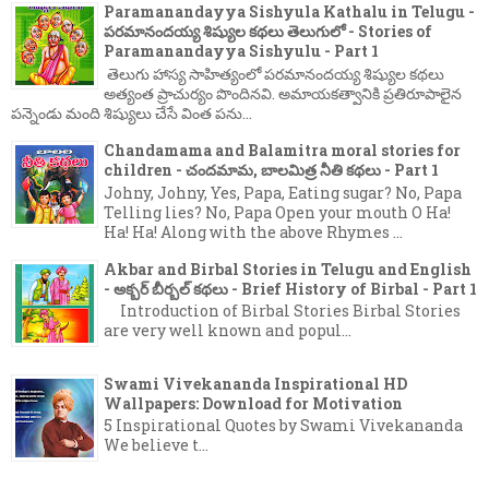
Paramanandayya Sishyula Kathalu in Telugu -
పరమానందయ్య శిష్యుల కథలు తెలుగులో - Stories of
Paramanandayya Sishyulu - Part 1
తెలుగు హాస్య సాహిత్యంలో పరమానందయ్య శిష్యుల కథలు
అత్యంత ప్రాచుర్యం పొందినవి. అమాయకత్వానికి ప్రతిరూపాలైన
పన్నెండు మంది శిష్యులు చేసే వింత పను...
Chandamama and Balamitra moral stories for
children - చందమామ, బాలమిత్ర నీతి కథలు - Part 1
Johny, Johny, Yes, Papa, Eating sugar? No, Papa
Telling lies? No, Papa Open your mouth O Ha!
Ha! Ha! Along with the above Rhymes ...
Akbar and Birbal Stories in Telugu and English
- అక్బర్ బీర్బల్ కథలు - Brief History of Birbal - Part 1
Introduction of Birbal Stories Birbal Stories
are very well known and popul...
Swami Vivekananda Inspirational HD
Wallpapers: Download for Motivation
5 Inspirational Quotes by Swami Vivekananda
We believe t...