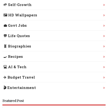
›
🌱 Self-Growth
›
🖼️ HD Wallpapers
›
💼 Govt Jobs
›
💬 Life Quotes
›
🧬 Biographies
›
🍳 Recipes
›
💻 AI & Tech
›
✈️ Budget Travel
›
🎬 Entertainment
Featured Post