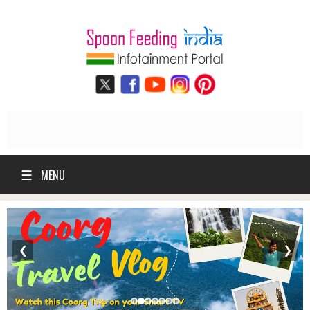
☰
MENU
❮
❯