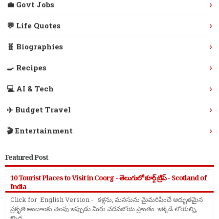
›
💼 Govt Jobs
›
💬 Life Quotes
›
🧬 Biographies
›
🍳 Recipes
›
💻 AI & Tech
›
✈️ Budget Travel
›
🎬 Entertainment
Featured Post
10 Tourist Places to Visit in Coorg - తెలుగులో కూర్గ్ ట్రిప్ - Scotland of
India
Click for English Version - కళ్లను, మనసును మైమరిపించే అద్భుతమైన
ప్రకృతి అందాలకు నెలవు ఇప్పుడు మీరు చదవబోయె ప్రాంతం. ఇక్కడి లోయల్ని,
కొండ ...