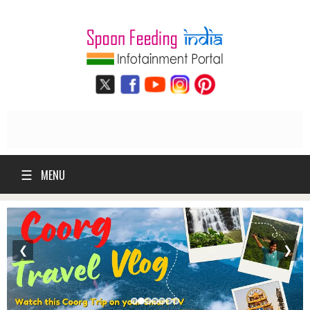
☰
MENU
❮
❯