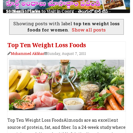
10 Tourist Places to Visit in Coorg - తెలుగులో కూర్గ్ ట్రిప్ - Scotland of India
Showing posts with label
top ten weight loss
foods for women
.
Show all posts
Top Ten Weight Loss Foods
Mohammed Akbhar
Sunday, August 7, 2011
Top Ten Weight Loss FoodsAlmonds are an excellent
source of protein, fat, and fiber. In a 24-week study where