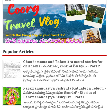
Popular Articles
Chandamama and Balamitra moral stories for
childrens - చందమామ, బాలమిత్ర నీతి కథలు - Part 2
ఆకర్షణీయమైన నైతిక కథలతో నిండిన చందమామ మరియు
బాలమిత్ర పత్రికల ప్రపంచంలో మీ బిడ్డను తీసుకెళ్ళండి. ఈ
ప్రియమైన ప్రచురణలు ప్రాథమిక నైతిక విలువలన...
Paramanandayya Sishyula Kathalu in Telugu -
పరమానందయ్య శిష్యుల కథలు తెలుగులో - Stories of
Paramanandayya Sishyulu - Part 1
తెలుగు హాస్య సాహిత్యంలో పరమానందయ్య శిష్యుల కథలు
అత్యంత ప్రాచుర్యం పొందినవి. అమాయకత్వానికి ప్రతిరూపాలైన