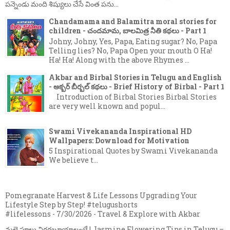
పన్నెండు మంది శిష్యులు చేసే వింత పను...
Chandamama and Balamitra moral stories for
children - చందమామ, బాలమిత్ర నీతి కథలు - Part 1
Johny, Johny, Yes, Papa, Eating sugar? No, Papa
Telling lies? No, Papa Open your mouth O Ha!
Ha! Ha! Along with the above Rhymes ...
Akbar and Birbal Stories in Telugu and English
- అక్బర్ బీర్బల్ కథలు - Brief History of Birbal - Part 1
Introduction of Birbal Stories Birbal Stories
are very well known and popul...
Swami Vivekananda Inspirational HD
Wallpapers: Download for Motivation
5 Inspirational Quotes by Swami Vivekananda
We believe t...
Pomegranate Harvest & Life Lessons Upgrading Your
Lifestyle Step by Step! #telugushorts
#lifelessons
- 7/30/2026
- Travel & Explore with Akbar
మల్లె పూలు విరగబూయాలంటే | Jasmine Flowering Tips in Telugu –