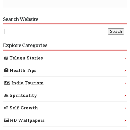
Search Website
Explore Categories
›
📖 Telugu Stories
›
🏥 Health Tips
›
🗺️ India Tourism
›
🙏 Spirituality
›
🌱 Self-Growth
›
🖼️ HD Wallpapers