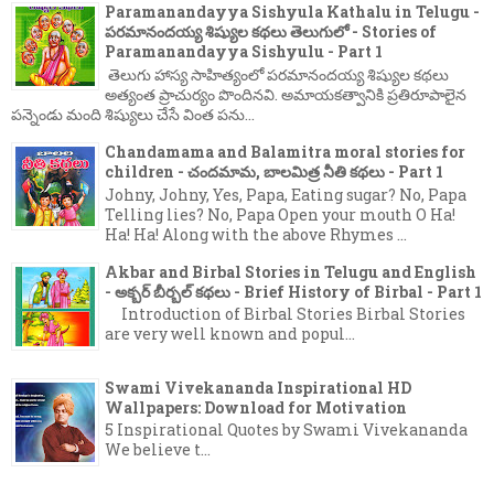
Paramanandayya Sishyula Kathalu in Telugu -
పరమానందయ్య శిష్యుల కథలు తెలుగులో - Stories of
Paramanandayya Sishyulu - Part 1
తెలుగు హాస్య సాహిత్యంలో పరమానందయ్య శిష్యుల కథలు
అత్యంత ప్రాచుర్యం పొందినవి. అమాయకత్వానికి ప్రతిరూపాలైన
పన్నెండు మంది శిష్యులు చేసే వింత పను...
Chandamama and Balamitra moral stories for
children - చందమామ, బాలమిత్ర నీతి కథలు - Part 1
Johny, Johny, Yes, Papa, Eating sugar? No, Papa
Telling lies? No, Papa Open your mouth O Ha!
Ha! Ha! Along with the above Rhymes ...
Akbar and Birbal Stories in Telugu and English
- అక్బర్ బీర్బల్ కథలు - Brief History of Birbal - Part 1
Introduction of Birbal Stories Birbal Stories
are very well known and popul...
Swami Vivekananda Inspirational HD
Wallpapers: Download for Motivation
5 Inspirational Quotes by Swami Vivekananda
We believe t...