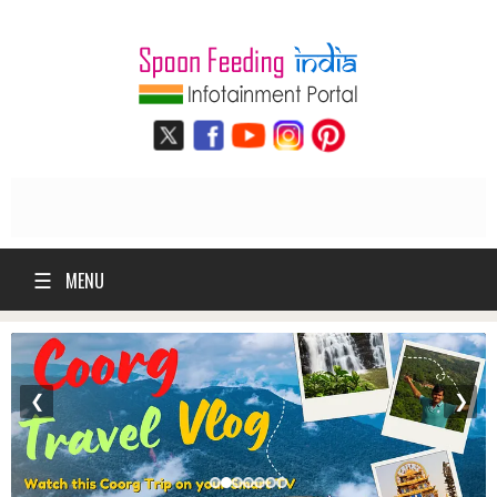
☰
MENU
❮
❯