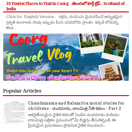
10 Tourist Places to Visit in Coorg - తెలుగులో కూర్గ్ ట్రిప్ - Scotland of
India
Click for English Version - కళ్లను, మనసును మైమరిపించే అద్భుతమైన
ప్రకృతి అందాలకు నెలవు ఇప్పుడు మీరు చదవబోయె ప్రాంతం. ఇక్కడి లోయల్ని,
కొండ ...
Popular Articles
Chandamama and Balamitra moral stories for
childrens - చందమామ, బాలమిత్ర నీతి కథలు - Part 2
ఆకర్షణీయమైన నైతిక కథలతో నిండిన చందమామ మరియు
బాలమిత్ర పత్రికల ప్రపంచంలో మీ బిడ్డను తీసుకెళ్ళండి. ఈ
ప్రియమైన ప్రచురణలు ప్రాథమిక నైతిక విలువలన...