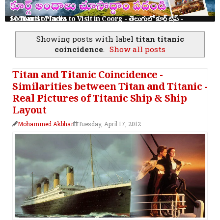
10 Tourist Places to Visit in Coorg - తెలుగులో కూర్గ్ ట్రిప్ - Scotland of India
Showing posts with label
titan titanic
coincidence
.
Show all posts
Titan and Titanic Coincidence -
Similarities between Titan and Titanic -
Real Pictures of Titanic Ship & Ship
Layout
Mohammed Akbhar
Tuesday, April 17, 2012