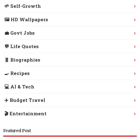
›
🌱 Self-Growth
›
🖼️ HD Wallpapers
›
💼 Govt Jobs
›
💬 Life Quotes
›
🧬 Biographies
›
🍳 Recipes
›
💻 AI & Tech
›
✈️ Budget Travel
›
🎬 Entertainment
Featured Post