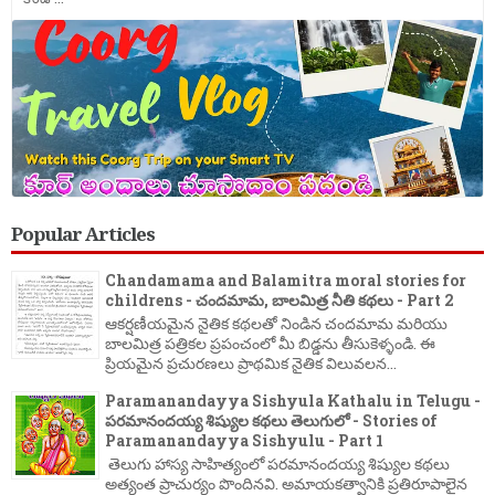
Popular Articles
Chandamama and Balamitra moral stories for
childrens - చందమామ, బాలమిత్ర నీతి కథలు - Part 2
ఆకర్షణీయమైన నైతిక కథలతో నిండిన చందమామ మరియు
బాలమిత్ర పత్రికల ప్రపంచంలో మీ బిడ్డను తీసుకెళ్ళండి. ఈ
ప్రియమైన ప్రచురణలు ప్రాథమిక నైతిక విలువలన...
Paramanandayya Sishyula Kathalu in Telugu -
పరమానందయ్య శిష్యుల కథలు తెలుగులో - Stories of
Paramanandayya Sishyulu - Part 1
తెలుగు హాస్య సాహిత్యంలో పరమానందయ్య శిష్యుల కథలు
అత్యంత ప్రాచుర్యం పొందినవి. అమాయకత్వానికి ప్రతిరూపాలైన