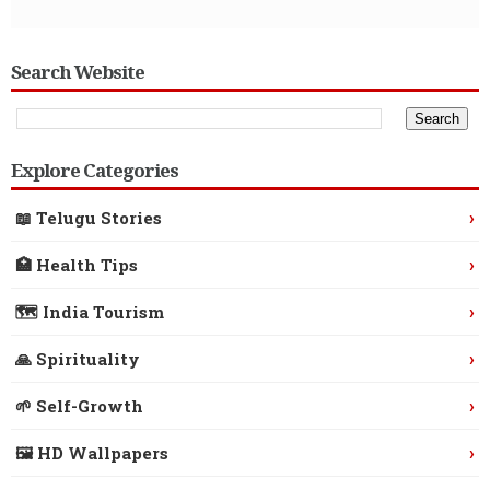
Search Website
Explore Categories
›
📖 Telugu Stories
›
🏥 Health Tips
›
🗺️ India Tourism
›
🙏 Spirituality
›
🌱 Self-Growth
›
🖼️ HD Wallpapers