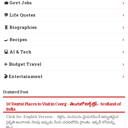
›
💼 Govt Jobs
›
💬 Life Quotes
›
🧬 Biographies
›
🍳 Recipes
›
💻 AI & Tech
›
✈️ Budget Travel
›
🎬 Entertainment
Featured Post
10 Tourist Places to Visit in Coorg - తెలుగులో కూర్గ్ ట్రిప్ - Scotland of
India
Click for English Version - కళ్లను, మనసును మైమరిపించే అద్భుతమైన
ప్రకృతి అందాలకు నెలవు ఇప్పుడు మీరు చదవబోయె ప్రాంతం. ఇక్కడి లోయల్ని,
కొండ ...