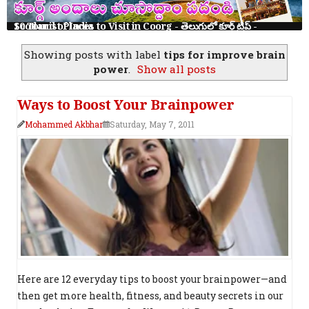
10 Tourist Places to Visit in Coorg - తెలుగులో కూర్గ్ ట్రిప్ - Scotland of India
Showing posts with label
tips for improve brain
power
.
Show all posts
Ways to Boost Your Brainpower
Mohammed Akbhar
Saturday, May 7, 2011
Here are 12 everyday tips to boost your brainpower—and
then get more health, fitness, and beauty secrets in our