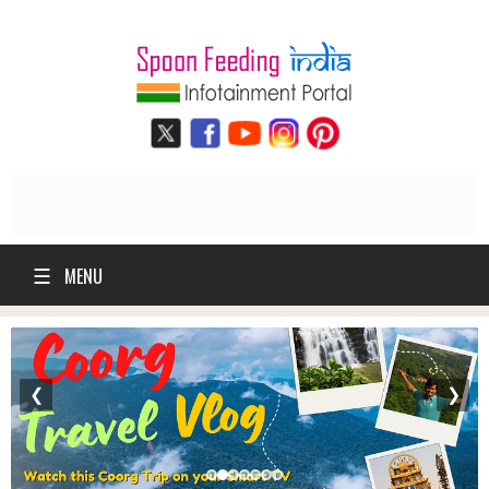
☰
MENU
❮
❯