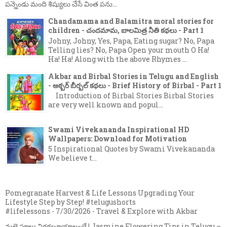
పన్నెండు మంది శిష్యులు చేసే వింత పను...
Chandamama and Balamitra moral stories for
children - చందమామ, బాలమిత్ర నీతి కథలు - Part 1
Johny, Johny, Yes, Papa, Eating sugar? No, Papa
Telling lies? No, Papa Open your mouth O Ha!
Ha! Ha! Along with the above Rhymes ...
Akbar and Birbal Stories in Telugu and English
- అక్బర్ బీర్బల్ కథలు - Brief History of Birbal - Part 1
Introduction of Birbal Stories Birbal Stories
are very well known and popul...
Swami Vivekananda Inspirational HD
Wallpapers: Download for Motivation
5 Inspirational Quotes by Swami Vivekananda
We believe t...
Pomegranate Harvest & Life Lessons Upgrading Your
Lifestyle Step by Step! #telugushorts
#lifelessons
- 7/30/2026
- Travel & Explore with Akbar
మల్లె పూలు విరగబూయాలంటే | Jasmine Flowering Tips in Telugu –