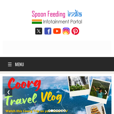
☰
MENU
❮
❯