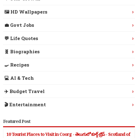
›
🖼️ HD Wallpapers
›
💼 Govt Jobs
›
💬 Life Quotes
›
🧬 Biographies
›
🍳 Recipes
›
💻 AI & Tech
›
✈️ Budget Travel
›
🎬 Entertainment
Featured Post
10 Tourist Places to Visit in Coorg - తెలుగులో కూర్గ్ ట్రిప్ - Scotland of