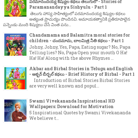
పరమానందయ్య శిష్యుల కథలు తెలుగులో - Stories of
Paramanandayya Sishyulu - Part 1
తెలుగు హాస్య సాహిత్యంలో పరమానందయ్య శిష్యుల కథలు
అత్యంత ప్రాచుర్యం పొందినవి. అమాయకత్వానికి ప్రతిరూపాలైన
పన్నెండు మంది శిష్యులు చేసే వింత పను...
Chandamama and Balamitra moral stories for
children - చందమామ, బాలమిత్ర నీతి కథలు - Part 1
Johny, Johny, Yes, Papa, Eating sugar? No, Papa
Telling lies? No, Papa Open your mouth O Ha!
Ha! Ha! Along with the above Rhymes ...
Akbar and Birbal Stories in Telugu and English
- అక్బర్ బీర్బల్ కథలు - Brief History of Birbal - Part 1
Introduction of Birbal Stories Birbal Stories
are very well known and popul...
Swami Vivekananda Inspirational HD
Wallpapers: Download for Motivation
5 Inspirational Quotes by Swami Vivekananda
We believe t...