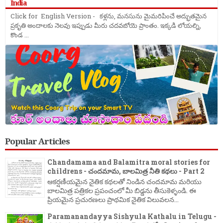
India
Click for English Version - కళ్లను, మనసును మైమరిపించే అద్భుతమైన
ప్రకృతి అందాలకు నెలవు ఇప్పుడు మీరు చదవబోయె ప్రాంతం. ఇక్కడి లోయల్ని,
కొండ ...
Popular Articles
Chandamama and Balamitra moral stories for
childrens - చందమామ, బాలమిత్ర నీతి కథలు - Part 2
ఆకర్షణీయమైన నైతిక కథలతో నిండిన చందమామ మరియు
బాలమిత్ర పత్రికల ప్రపంచంలో మీ బిడ్డను తీసుకెళ్ళండి. ఈ
ప్రియమైన ప్రచురణలు ప్రాథమిక నైతిక విలువలన...
Paramanandayya Sishyula Kathalu in Telugu -