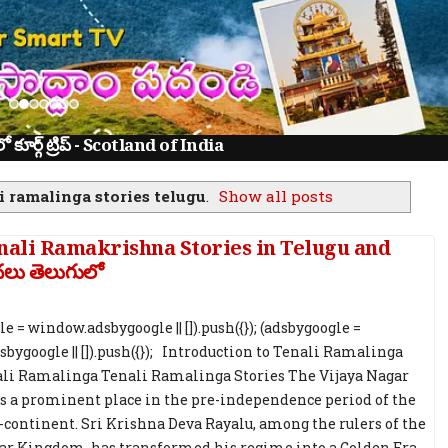
ూర్గ్ ట్రిప్ - Scotland of India
i ramalinga stories telugu
.
Show all posts
enali Ramakrishna Stories in Telugu and
థలు తెలుగులో
e = window.adsbygoogle || []).push({}); (adsbygoogle =
bygoogle || []).push({}); Introduction to Tenali Ramalinga
ali Ramalinga Tenali Ramalinga Stories The Vijaya Nagar
 a prominent place in the pre-independence period of the
-continent. Sri Krishna Deva Rayalu, among the rulers of the
ar Kingdom, has transformed his regime into a Golden Era