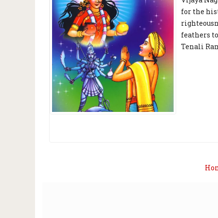
for the hi
righteous
feathers t
Tenali Ram
Ho