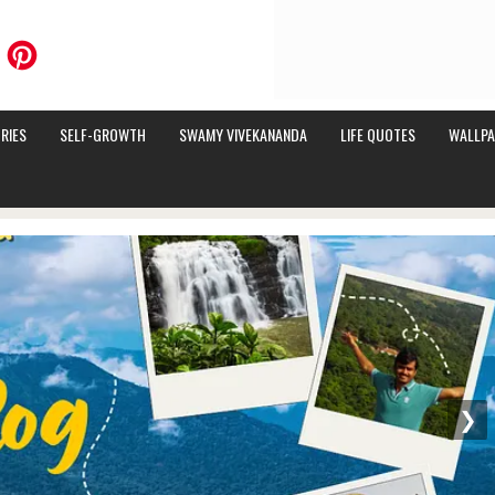
RIES
SELF-GROWTH
SWAMY VIVEKANANDA
LIFE QUOTES
WALLPA
❯