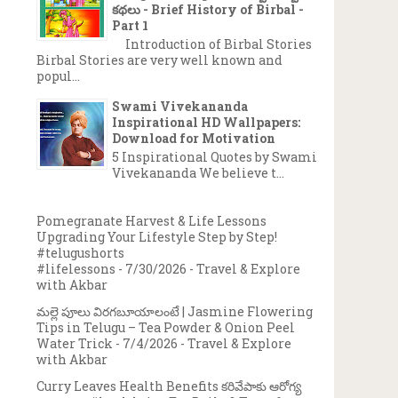
కథలు - Brief History of Birbal -
Part 1
Introduction of Birbal Stories
Birbal Stories are very well known and
popul...
Swami Vivekananda
Inspirational HD Wallpapers:
Download for Motivation
5 Inspirational Quotes by Swami
Vivekananda We believe t...
Pomegranate Harvest & Life Lessons
Upgrading Your Lifestyle Step by Step!
#telugushorts
#lifelessons
- 7/30/2026
- Travel & Explore
with Akbar
మల్లె పూలు విరగబూయాలంటే | Jasmine Flowering
Tips in Telugu – Tea Powder & Onion Peel
Water Trick
- 7/4/2026
- Travel & Explore
with Akbar
Curry Leaves Health Benefits కరివేపాకు ఆరోగ్య