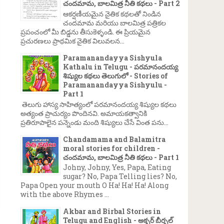
చందమామ, బాలమిత్ర నీతి కథలు - Part 2
ఆకర్షణీయమైన నైతిక కథలతో నిండిన
చందమామ మరియు బాలమిత్ర పత్రికల
ప్రపంచంలో మీ బిడ్డను తీసుకెళ్ళండి. ఈ ప్రియమైన
ప్రచురణలు ప్రాథమిక నైతిక విలువలన...
Paramanandayya Sishyula
Kathalu in Telugu - పరమానందయ్య
శిష్యుల కథలు తెలుగులో - Stories of
Paramanandayya Sishyulu -
Part 1
తెలుగు హాస్య సాహిత్యంలో పరమానందయ్య శిష్యుల కథలు
అత్యంత ప్రాచుర్యం పొందినవి. అమాయకత్వానికి
ప్రతిరూపాలైన పన్నెండు మంది శిష్యులు చేసే వింత పను...
Chandamama and Balamitra
moral stories for children -
చందమామ, బాలమిత్ర నీతి కథలు - Part 1
Johny, Johny, Yes, Papa, Eating
sugar? No, Papa Telling lies? No,
Papa Open your mouth O Ha! Ha! Ha! Along
with the above Rhymes ...
Akbar and Birbal Stories in
Telugu and English - అక్బర్ బీర్బల్