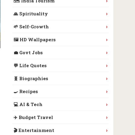
›
🗺️ India Tourism
›
🙏 Spirituality
›
🌱 Self-Growth
›
🖼️ HD Wallpapers
›
💼 Govt Jobs
›
💬 Life Quotes
›
🧬 Biographies
›
🍳 Recipes
›
💻 AI & Tech
›
✈️ Budget Travel
›
🎬 Entertainment