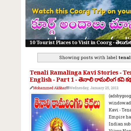
10 Tourist Places to Visit in Coorg - తెలుగులో క
Showing posts with label
tenal
Tenali Ramalinga Kavi Stories - T
English - Part 1 - తెనాలి రామలింగ కవి క
Mohammed Akbhar
Wednesday, January 25, 2012
(adsbygoogl
window.ads
Kavi - Ten
Empire has
Indian sub
Vijaya Nag