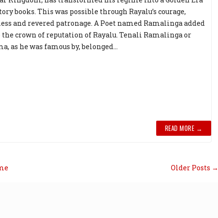
story books. This was possible through Rayalu’s courage,
ness and revered patronage. A Poet named Ramalinga added
o the crown of reputation of Rayalu. Tenali Ramalinga or
a, as he was famous by, belonged...
READ MORE →
me
Older Posts 