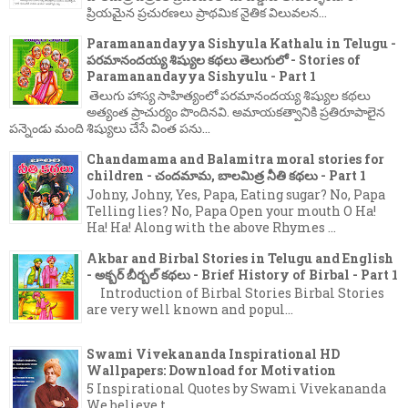
ప్రియమైన ప్రచురణలు ప్రాథమిక నైతిక విలువలన...
Paramanandayya Sishyula Kathalu in Telugu -
పరమానందయ్య శిష్యుల కథలు తెలుగులో - Stories of
Paramanandayya Sishyulu - Part 1
తెలుగు హాస్య సాహిత్యంలో పరమానందయ్య శిష్యుల కథలు
అత్యంత ప్రాచుర్యం పొందినవి. అమాయకత్వానికి ప్రతిరూపాలైన
పన్నెండు మంది శిష్యులు చేసే వింత పను...
Chandamama and Balamitra moral stories for
children - చందమామ, బాలమిత్ర నీతి కథలు - Part 1
Johny, Johny, Yes, Papa, Eating sugar? No, Papa
Telling lies? No, Papa Open your mouth O Ha!
Ha! Ha! Along with the above Rhymes ...
Akbar and Birbal Stories in Telugu and English
- అక్బర్ బీర్బల్ కథలు - Brief History of Birbal - Part 1
Introduction of Birbal Stories Birbal Stories
are very well known and popul...
Swami Vivekananda Inspirational HD
Wallpapers: Download for Motivation
5 Inspirational Quotes by Swami Vivekananda
We believe t...