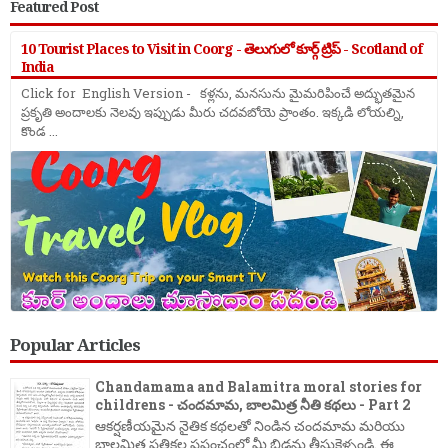
Featured Post
10 Tourist Places to Visit in Coorg - తెలుగులో కూర్గ్ ట్రిప్ - Scotland of
India
Click for English Version - కళ్లను, మనసును మైమరిపించే అద్భుతమైన
ప్రకృతి అందాలకు నెలవు ఇప్పుడు మీరు చదవబోయె ప్రాంతం. ఇక్కడి లోయల్ని,
కొండ ...
Popular Articles
Chandamama and Balamitra moral stories for
childrens - చందమామ, బాలమిత్ర నీతి కథలు - Part 2
ఆకర్షణీయమైన నైతిక కథలతో నిండిన చందమామ మరియు
బాలమిత్ర పత్రికల ప్రపంచంలో మీ బిడ్డను తీసుకెళ్ళండి. ఈ