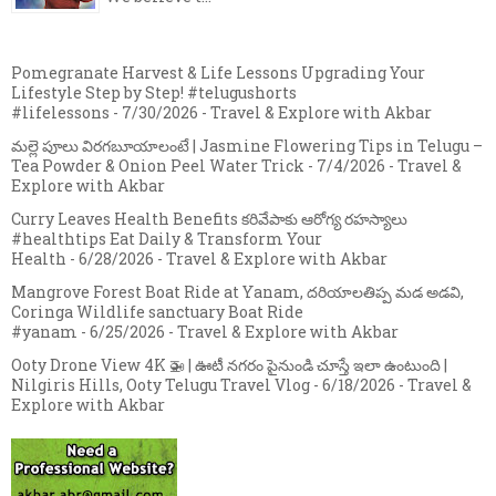
Pomegranate Harvest & Life Lessons Upgrading Your
Lifestyle Step by Step! #telugushorts
#lifelessons
- 7/30/2026
- Travel & Explore with Akbar
మల్లె పూలు విరగబూయాలంటే | Jasmine Flowering Tips in Telugu –
Tea Powder & Onion Peel Water Trick
- 7/4/2026
- Travel &
Explore with Akbar
Curry Leaves Health Benefits కరివేపాకు ఆరోగ్య రహస్యాలు
#healthtips Eat Daily & Transform Your
Health
- 6/28/2026
- Travel & Explore with Akbar
Mangrove Forest Boat Ride at Yanam, దరియాలతిప్ప మడ అడవి,
Coringa Wildlife sanctuary Boat Ride
#yanam
- 6/25/2026
- Travel & Explore with Akbar
Ooty Drone View 4K 🚁 | ఊటీ నగరం పైనుండి చూస్తే ఇలా ఉంటుంది |
Nilgiris Hills, Ooty Telugu Travel Vlog
- 6/18/2026
- Travel &
Explore with Akbar