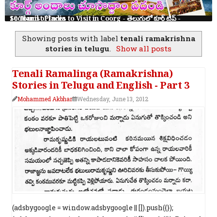
10 Tourist Places to Visit in Coorg - తెలుగులో కూర్గ్ ట్రిప్ - Scotland of India
Showing posts with label
tenali ramakrishna
stories in telugu
.
Show all posts
Tenali Ramalinga (Ramakrishna)
Stories in Telugu and English - Part 3
Mohammed Akbhar
Wednesday, June 13, 2012
(adsbygoogle = window.adsbygoogle || []).push({});