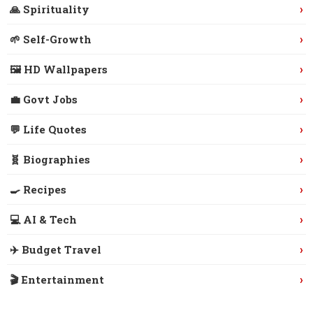
›
🙏 Spirituality
›
🌱 Self-Growth
›
🖼️ HD Wallpapers
›
💼 Govt Jobs
›
💬 Life Quotes
›
🧬 Biographies
›
🍳 Recipes
›
💻 AI & Tech
›
✈️ Budget Travel
›
🎬 Entertainment