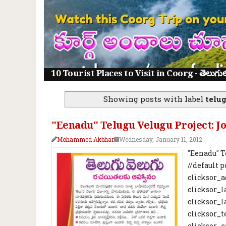
10 Tourist Places to Visit in Coorg - తెలుగులో క
Showing posts with label
telug
"Eenadu" Telugu Velugu Project: J
Mohammed Akbhar
Wednesday, January 11, 2012
"Eenadu" T
//default 
clicksor_ad
clicksor_la
clicksor_la
clicksor_te
clicksor_e