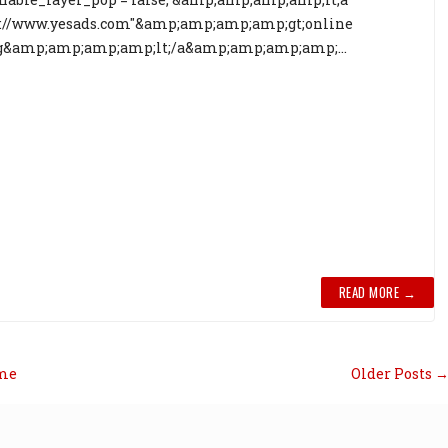
p://www.yesads.com"&amp;amp;amp;amp;gt;online
&amp;amp;amp;amp;lt;/a&amp;amp;amp;amp;...
READ MORE →
me
Older Posts 