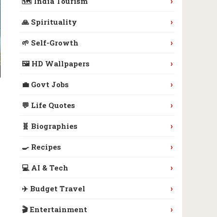
›
🗺️ India Tourism
›
🙏 Spirituality
›
🌱 Self-Growth
›
🖼️ HD Wallpapers
›
💼 Govt Jobs
›
💬 Life Quotes
›
🧬 Biographies
›
🍳 Recipes
›
💻 AI & Tech
›
✈️ Budget Travel
›
🎬 Entertainment