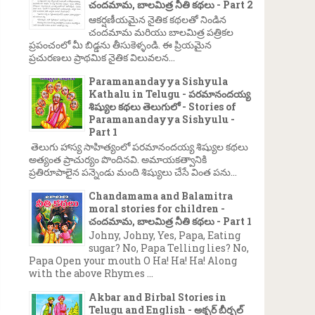
చందమామ, బాలమిత్ర నీతి కథలు - Part 2
ఆకర్షణీయమైన నైతిక కథలతో నిండిన
చందమామ మరియు బాలమిత్ర పత్రికల
ప్రపంచంలో మీ బిడ్డను తీసుకెళ్ళండి. ఈ ప్రియమైన
ప్రచురణలు ప్రాథమిక నైతిక విలువలన...
Paramanandayya Sishyula
Kathalu in Telugu - పరమానందయ్య
శిష్యుల కథలు తెలుగులో - Stories of
Paramanandayya Sishyulu -
Part 1
తెలుగు హాస్య సాహిత్యంలో పరమానందయ్య శిష్యుల కథలు
అత్యంత ప్రాచుర్యం పొందినవి. అమాయకత్వానికి
ప్రతిరూపాలైన పన్నెండు మంది శిష్యులు చేసే వింత పను...
Chandamama and Balamitra
moral stories for children -
చందమామ, బాలమిత్ర నీతి కథలు - Part 1
Johny, Johny, Yes, Papa, Eating
sugar? No, Papa Telling lies? No,
Papa Open your mouth O Ha! Ha! Ha! Along
with the above Rhymes ...
Akbar and Birbal Stories in
Telugu and English - అక్బర్ బీర్బల్