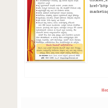
href="htt
marketing
Ho