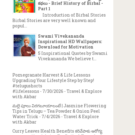
కథలు - Brief History of Birbal -
Part 1
Introduction of Birbal Stories
Birbal Stories are very well known and
popul...
Swami Vivekananda
Inspirational HD Wallpapers:
Download for Motivation
5 Inspirational Quotes by Swami
Vivekananda We believe t...
Pomegranate Harvest & Life Lessons
Upgrading Your Lifestyle Step by Step!
#telugushorts
#lifelessons
- 7/30/2026
- Travel & Explore
with Akbar
మల్లె పూలు విరగబూయాలంటే | Jasmine Flowering
Tips in Telugu – Tea Powder & Onion Peel
Water Trick
- 7/4/2026
- Travel & Explore
with Akbar
Curry Leaves Health Benefits కరివేపాకు ఆరోగ్య