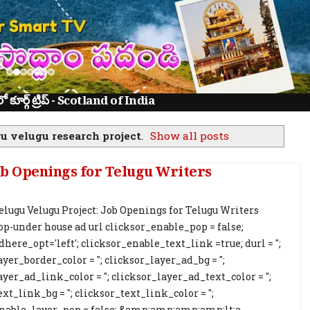
ూర్గ్ ట్రిప్ - Scotland of India
u velugu research project
.
Show all posts
ob Openings for Telugu Writers
elugu Velugu Project: Job Openings for Telugu Writers
pop-under house ad url clicksor_enable_pop = false;
here_opt='left'; clicksor_enable_text_link =true; durl = '';
yer_border_color = ''; clicksor_layer_ad_bg = '';
yer_ad_link_color = ''; clicksor_layer_ad_text_color = '';
xt_link_bg = ''; clicksor_text_link_color = '';
nable_layer_pop = false; &amp;amp;amp;amp;lt;a