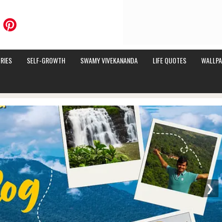
RIES
SELF-GROWTH
SWAMY VIVEKANANDA
LIFE QUOTES
WALLPA
❯