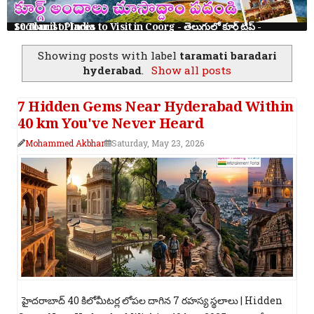
10 Tourist Places to Visit in Coorg - తెలుగులో కూర్గ్ ట్రిప్ - Scotland of India
Showing posts with label
taramati baradari
hyderabad
.
Show all posts
7 Hidden Gems Near Hyderabad Within
40 km You've Never Heard
Mohammed Akbhar
Saturday, May 23, 2026
హైదరాబాద్ 40 కిలోమీటర్ల లోపల దాగిన 7 రహస్య స్థలాలు | Hidden