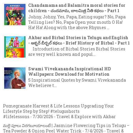
Chandamama and Balamitra moral stories for
children - చందమామ, బాలమిత్ర నీతి కథలు - Part 1
Johny, Johny, Yes, Papa, Eating sugar? No, Papa
Telling lies? No, Papa Open your mouth O Ha!
Ha! Ha! Along with the above Rhymes ...
Akbar and Birbal Stories in Telugu and English
- అక్బర్ బీర్బల్ కథలు - Brief History of Birbal - Part 1
Introduction of Birbal Stories Birbal Stories
are very well known and popul...
Swami Vivekananda Inspirational HD
Wallpapers: Download for Motivation
5 Inspirational Quotes by Swami Vivekananda
We believe t...
Pomegranate Harvest & Life Lessons Upgrading Your
Lifestyle Step by Step! #telugushorts
#lifelessons
- 7/30/2026
- Travel & Explore with Akbar
మల్లె పూలు విరగబూయాలంటే | Jasmine Flowering Tips in Telugu –
Tea Powder & Onion Peel Water Trick
- 7/4/2026
- Travel &