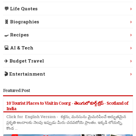
›
💬 Life Quotes
›
🧬 Biographies
›
🍳 Recipes
›
💻 AI & Tech
›
✈️ Budget Travel
›
🎬 Entertainment
Featured Post
10 Tourist Places to Visit in Coorg - తెలుగులో కూర్గ్ ట్రిప్ - Scotland of
India
Click for English Version - కళ్లను, మనసును మైమరిపించే అద్భుతమైన
ప్రకృతి అందాలకు నెలవు ఇప్పుడు మీరు చదవబోయె ప్రాంతం. ఇక్కడి లోయల్ని,
కొండ ...