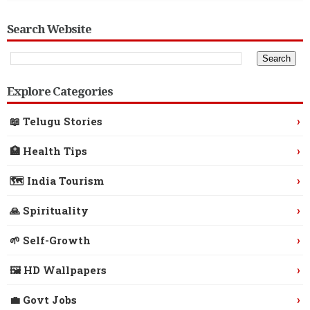
Search Website
Explore Categories
›
📖 Telugu Stories
›
🏥 Health Tips
›
🗺️ India Tourism
›
🙏 Spirituality
›
🌱 Self-Growth
›
🖼️ HD Wallpapers
›
💼 Govt Jobs