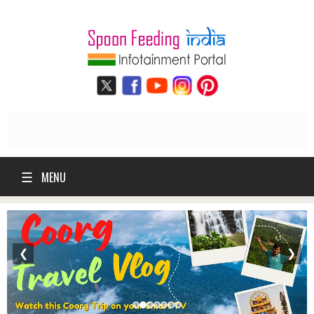
☰
MENU
❮
❯