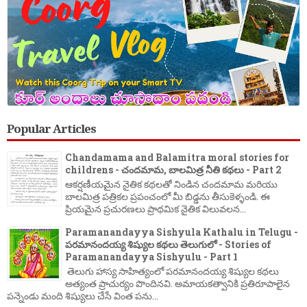
Popular Articles
Chandamama and Balamitra moral stories for
childrens - చందమామ, బాలమిత్ర నీతి కథలు - Part 2
ఆకర్షణీయమైన నైతిక కథలతో నిండిన చందమామ మరియు
బాలమిత్ర పత్రికల ప్రపంచంలో మీ బిడ్డను తీసుకెళ్ళండి. ఈ
ప్రియమైన ప్రచురణలు ప్రాథమిక నైతిక విలువలన...
Paramanandayya Sishyula Kathalu in Telugu -
పరమానందయ్య శిష్యుల కథలు తెలుగులో - Stories of
Paramanandayya Sishyulu - Part 1
తెలుగు హాస్య సాహిత్యంలో పరమానందయ్య శిష్యుల కథలు
అత్యంత ప్రాచుర్యం పొందినవి. అమాయకత్వానికి ప్రతిరూపాలైన
పన్నెండు మంది శిష్యులు చేసే వింత పను...