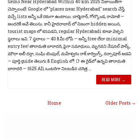
Gems Near Hyderabad Within 40 km 2025 నిజాయితీగా
చెప్పాలంటే: Google లో "places near Hyderabad" search చేస్తే
వచ్చే lists అన్నీ ఒకే రకంగా ఉంటాయి. చార్మినార్, గోల్కొండ, రామోజీ —
అందరికీ అవే తెలుసు. కానీ హైదరాబాద్ లో నిజంగా hidden అయిన,
tourist maps లో కనపడని, regular Hyderabadi కూడా వెళ్ళని
స్థలాలు ఇవి. 7 స్థలాలు — 40 కి.మీ లోపే — అన్నీ free లేదా minimal
entry fee! తారామతి బారాదరి, పైగా సమాధులు, మృగవని నేషనల్ పార్క్,
మౌలా అలీ దర్గా, సంఘి టెంపుల్, మహేశ్వరం రాక్ కార్వింగ్స్, నర్సాపూర్ అడవి
— పూర్తి guide తెలుగు & English లో! 📑 ఈ గైడ్‌లో ఉన్నవి తారామతి
బారాదరి — 1625 AD, ఒంటరిగా నిలబడిన చరిత్ర ...
READ MORE →
Home
Older Posts →