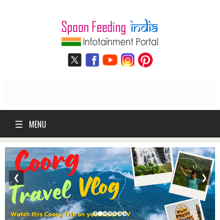
☰
MENU
❮
❯