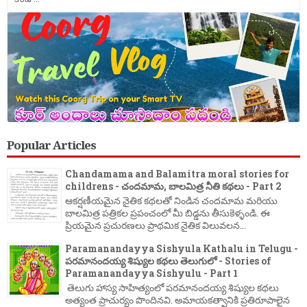
Popular Articles
Chandamama and Balamitra moral stories for
childrens - చందమామ, బాలమిత్ర నీతి కథలు - Part 2
ఆకర్షణీయమైన నైతిక కథలతో నిండిన చందమామ మరియు
బాలమిత్ర పత్రికల ప్రపంచంలో మీ బిడ్డను తీసుకెళ్ళండి. ఈ
ప్రియమైన ప్రచురణలు ప్రాథమిక నైతిక విలువలన...
Paramanandayya Sishyula Kathalu in Telugu -
పరమానందయ్య శిష్యుల కథలు తెలుగులో - Stories of
Paramanandayya Sishyulu - Part 1
తెలుగు హాస్య సాహిత్యంలో పరమానందయ్య శిష్యుల కథలు
అత్యంత ప్రాచుర్యం పొందినవి. అమాయకత్వానికి ప్రతిరూపాలైన