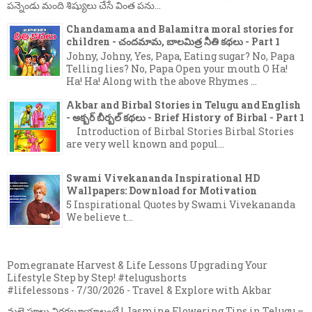
పన్నెండు మంది శిష్యులు చేసే వింత పను...
Chandamama and Balamitra moral stories for
children - చందమామ, బాలమిత్ర నీతి కథలు - Part 1
Johny, Johny, Yes, Papa, Eating sugar? No, Papa
Telling lies? No, Papa Open your mouth O Ha!
Ha! Ha! Along with the above Rhymes ...
Akbar and Birbal Stories in Telugu and English
- అక్బర్ బీర్బల్ కథలు - Brief History of Birbal - Part 1
Introduction of Birbal Stories Birbal Stories
are very well known and popul...
Swami Vivekananda Inspirational HD
Wallpapers: Download for Motivation
5 Inspirational Quotes by Swami Vivekananda
We believe t...
Pomegranate Harvest & Life Lessons Upgrading Your
Lifestyle Step by Step! #telugushorts
#lifelessons
- 7/30/2026
- Travel & Explore with Akbar
మల్లె పూలు విరగబూయాలంటే | Jasmine Flowering Tips in Telugu –