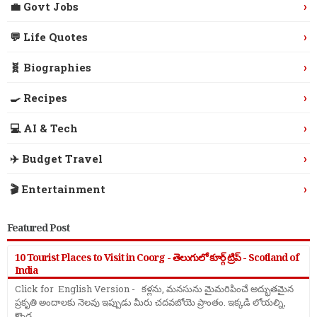
›
💼 Govt Jobs
›
💬 Life Quotes
›
🧬 Biographies
›
🍳 Recipes
›
💻 AI & Tech
›
✈️ Budget Travel
›
🎬 Entertainment
Featured Post
10 Tourist Places to Visit in Coorg - తెలుగులో కూర్గ్ ట్రిప్ - Scotland of
India
Click for English Version - కళ్లను, మనసును మైమరిపించే అద్భుతమైన
ప్రకృతి అందాలకు నెలవు ఇప్పుడు మీరు చదవబోయె ప్రాంతం. ఇక్కడి లోయల్ని,
కొండ ...