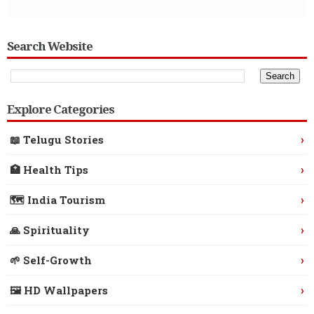
Search Website
Explore Categories
›
📖 Telugu Stories
›
🏥 Health Tips
›
🗺️ India Tourism
›
🙏 Spirituality
›
🌱 Self-Growth
›
🖼️ HD Wallpapers