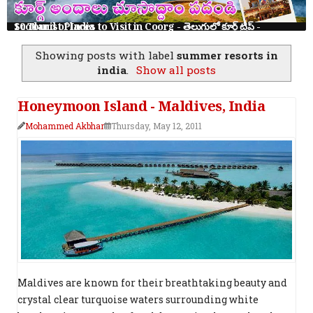
10 Tourist Places to Visit in Coorg - తెలుగులో కూర్గ్ ట్రిప్ - Scotland of India
Showing posts with label
summer resorts in
india
.
Show all posts
Honeymoon Island - Maldives, India
Mohammed Akbhar
Thursday, May 12, 2011
Maldives are known for their breathtaking beauty and
crystal clear turquoise waters surrounding white