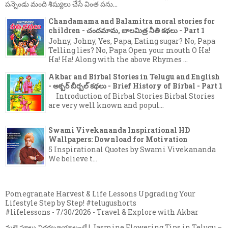
పన్నెండు మంది శిష్యులు చేసే వింత పను...
Chandamama and Balamitra moral stories for
children - చందమామ, బాలమిత్ర నీతి కథలు - Part 1
Johny, Johny, Yes, Papa, Eating sugar? No, Papa
Telling lies? No, Papa Open your mouth O Ha!
Ha! Ha! Along with the above Rhymes ...
Akbar and Birbal Stories in Telugu and English
- అక్బర్ బీర్బల్ కథలు - Brief History of Birbal - Part 1
Introduction of Birbal Stories Birbal Stories
are very well known and popul...
Swami Vivekananda Inspirational HD
Wallpapers: Download for Motivation
5 Inspirational Quotes by Swami Vivekananda
We believe t...
Pomegranate Harvest & Life Lessons Upgrading Your
Lifestyle Step by Step! #telugushorts
#lifelessons
- 7/30/2026
- Travel & Explore with Akbar
మల్లె పూలు విరగబూయాలంటే | Jasmine Flowering Tips in Telugu –