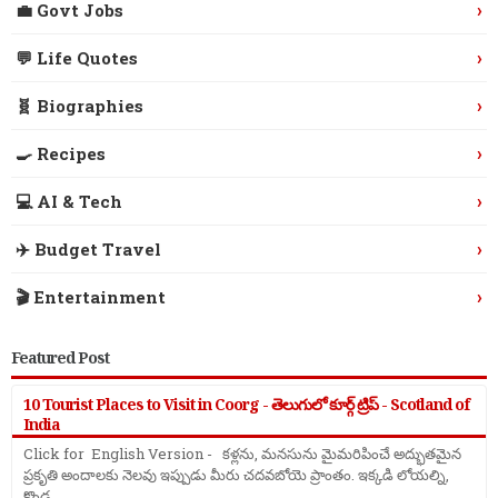
›
💼 Govt Jobs
›
💬 Life Quotes
›
🧬 Biographies
›
🍳 Recipes
›
💻 AI & Tech
›
✈️ Budget Travel
›
🎬 Entertainment
Featured Post
10 Tourist Places to Visit in Coorg - తెలుగులో కూర్గ్ ట్రిప్ - Scotland of
India
Click for English Version - కళ్లను, మనసును మైమరిపించే అద్భుతమైన
ప్రకృతి అందాలకు నెలవు ఇప్పుడు మీరు చదవబోయె ప్రాంతం. ఇక్కడి లోయల్ని,
కొండ ...