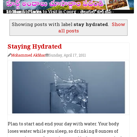
10 Tourist Places to Visit in Coorg - తెలుగులో కూర్గ్ ట్రిప్ - Scotland of India
Showing posts with label
stay hydrated
.
Show
all posts
Staying Hydrated
Mohammed Akbhar
Sunday, April 17, 2011
Plan to start and end your day with water. Your body
loses water while you sleep, so drinking 8 ounces of