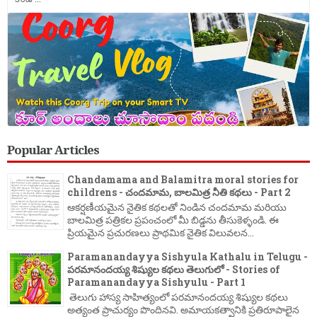
Popular Articles
Chandamama and Balamitra moral stories for
childrens - చందమామ, బాలమిత్ర నీతి కథలు - Part 2
ఆకర్షణీయమైన నైతిక కథలతో నిండిన చందమామ మరియు
బాలమిత్ర పత్రికల ప్రపంచంలో మీ బిడ్డను తీసుకెళ్ళండి. ఈ
ప్రియమైన ప్రచురణలు ప్రాథమిక నైతిక విలువలన...
Paramanandayya Sishyula Kathalu in Telugu -
పరమానందయ్య శిష్యుల కథలు తెలుగులో - Stories of
Paramanandayya Sishyulu - Part 1
తెలుగు హాస్య సాహిత్యంలో పరమానందయ్య శిష్యుల కథలు
అత్యంత ప్రాచుర్యం పొందినవి. అమాయకత్వానికి ప్రతిరూపాలైన