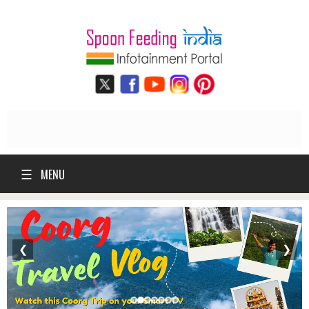
☰
MENU
❮
❯