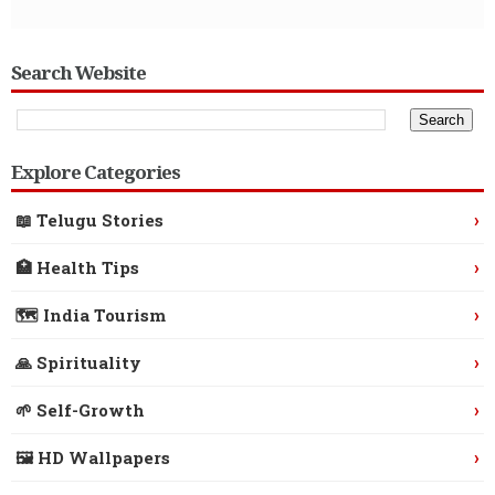
Search Website
Explore Categories
›
📖 Telugu Stories
›
🏥 Health Tips
›
🗺️ India Tourism
›
🙏 Spirituality
›
🌱 Self-Growth
›
🖼️ HD Wallpapers