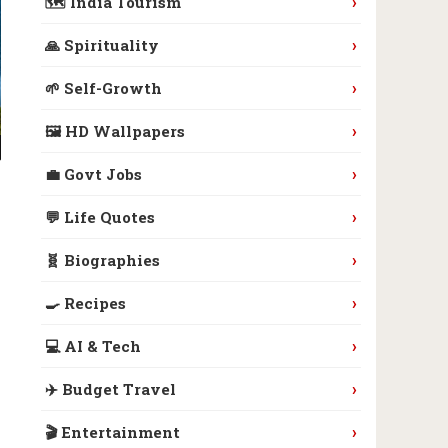
›
🗺️ India Tourism
›
🙏 Spirituality
›
🌱 Self-Growth
›
🖼️ HD Wallpapers
›
💼 Govt Jobs
›
💬 Life Quotes
›
🧬 Biographies
›
🍳 Recipes
›
💻 AI & Tech
›
✈️ Budget Travel
›
🎬 Entertainment