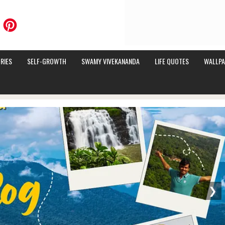
RIES
SELF-GROWTH
SWAMY VIVEKANANDA
LIFE QUOTES
WALLPA
❯