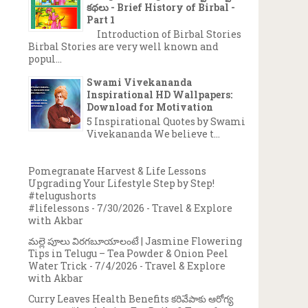
కథలు - Brief History of Birbal -
Part 1
Introduction of Birbal Stories
Birbal Stories are very well known and
popul...
Swami Vivekananda
Inspirational HD Wallpapers:
Download for Motivation
5 Inspirational Quotes by Swami
Vivekananda We believe t...
Pomegranate Harvest & Life Lessons
Upgrading Your Lifestyle Step by Step!
#telugushorts
#lifelessons
- 7/30/2026
- Travel & Explore
with Akbar
మల్లె పూలు విరగబూయాలంటే | Jasmine Flowering
Tips in Telugu – Tea Powder & Onion Peel
Water Trick
- 7/4/2026
- Travel & Explore
with Akbar
Curry Leaves Health Benefits కరివేపాకు ఆరోగ్య