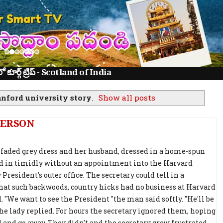
ూర్గ్ ట్రిప్ - Scotland of India
anford university story
.
Show all posts
PERSON
a faded grey dress and her husband, dressed in a home-spun
d in timidly without an appointment into the Harvard
President's outer office. The secretary could tell in a
t such backwoods, country hicks had no business at Harvard
. "We want to see the President "the man said softly. "He'll be
 the lady replied. For hours the secretary ignored them, hoping
 and go away. They didn't and the secretary grew frustrated