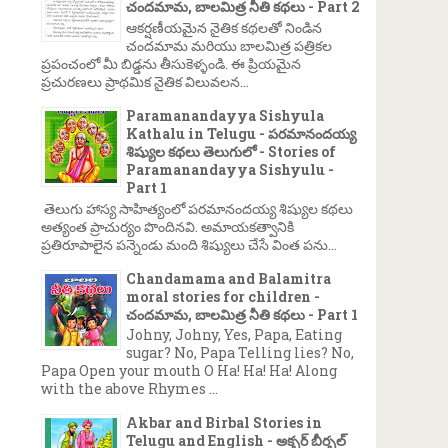
చందమామ, బాలమిత్ర నీతి కథలు - Part 2
ఆకర్షణీయమైన నైతిక కథలతో నిండిన
చందమామ మరియు బాలమిత్ర పత్రికల
ప్రపంచంలో మీ బిడ్డను తీసుకెళ్ళండి. ఈ ప్రియమైన
ప్రచురణలు ప్రాథమిక నైతిక విలువలన...
Paramanandayya Sishyula
Kathalu in Telugu - పరమానందయ్య
శిష్యుల కథలు తెలుగులో - Stories of
Paramanandayya Sishyulu -
Part 1
తెలుగు హాస్య సాహిత్యంలో పరమానందయ్య శిష్యుల కథలు
అత్యంత ప్రాచుర్యం పొందినవి. అమాయకత్వానికి
ప్రతిరూపాలైన పన్నెండు మంది శిష్యులు చేసే వింత పను...
Chandamama and Balamitra
moral stories for children -
చందమామ, బాలమిత్ర నీతి కథలు - Part 1
Johny, Johny, Yes, Papa, Eating
sugar? No, Papa Telling lies? No,
Papa Open your mouth O Ha! Ha! Ha! Along
with the above Rhymes ...
Akbar and Birbal Stories in
Telugu and English - అక్బర్ బీర్బల్