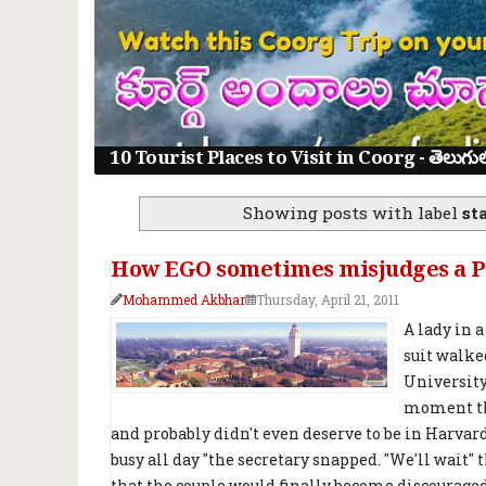
10 Tourist Places to Visit in Coorg - తెలుగులో క
Showing posts with label
st
How EGO sometimes misjudges a 
Mohammed Akbhar
Thursday, April 21, 2011
A lady in 
suit walke
University 
moment tha
and probably didn't even deserve to be in Harvard
busy all day "the secretary snapped. "We'll wait"
that the couple would finally become discouraged