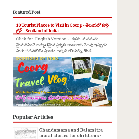
Featured Post
10 Tourist Places to Visit in Coorg - తెలుగులో కూర్గ్
ట్రిప్ - Scotland of India
Click for English Version - కళ్లను, మనసును
→
మైమరిపించే అద్భుతమైన ప్రకృతి అందాలకు నెలవు ఇప్పుడు
మీరు చదవబోయె ప్రాంతం. ఇక్కడి లోయల్ని, కొండ ...
Popular Articles
Chandamama and Balamitra
moral stories for childrens -