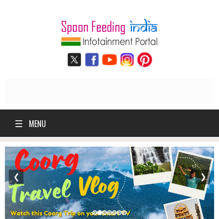
☰
MENU
❮
❯