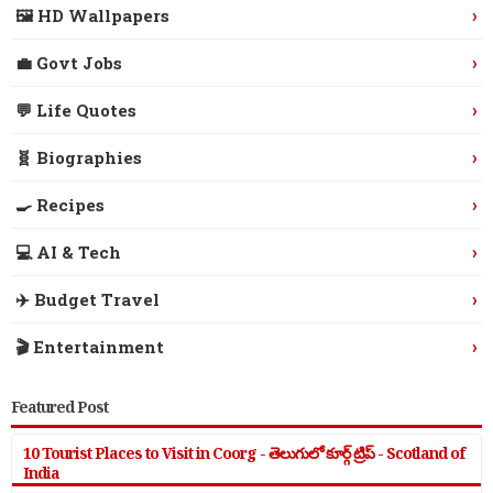
›
🖼️ HD Wallpapers
›
💼 Govt Jobs
›
💬 Life Quotes
›
🧬 Biographies
›
🍳 Recipes
›
💻 AI & Tech
›
✈️ Budget Travel
›
🎬 Entertainment
Featured Post
10 Tourist Places to Visit in Coorg - తెలుగులో కూర్గ్ ట్రిప్ - Scotland of
India