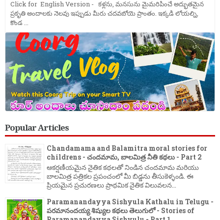
Click for English Version - కళ్లను, మనసును మైమరిపించే అద్భుతమైన
ప్రకృతి అందాలకు నెలవు ఇప్పుడు మీరు చదవబోయె ప్రాంతం. ఇక్కడి లోయల్ని,
కొండ ...
Popular Articles
Chandamama and Balamitra moral stories for
childrens - చందమామ, బాలమిత్ర నీతి కథలు - Part 2
ఆకర్షణీయమైన నైతిక కథలతో నిండిన చందమామ మరియు
బాలమిత్ర పత్రికల ప్రపంచంలో మీ బిడ్డను తీసుకెళ్ళండి. ఈ
ప్రియమైన ప్రచురణలు ప్రాథమిక నైతిక విలువలన...
Paramanandayya Sishyula Kathalu in Telugu -
పరమానందయ్య శిష్యుల కథలు తెలుగులో - Stories of
Paramanandayya Sishyulu - Part 1