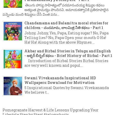
తెలుగు హాస్య సాహిత్యంలో పరమానందయ్య శిష్యుల కథలు
అత్యంత ప్రాచుర్యం పొందినవి. అమాయకత్వానికి ప్రతిరూపాలైన
పన్నెండు మంది శిష్యులు చేసే వింత పను...
Chandamama and Balamitra moral stories for
children - చందమామ, బాలమిత్ర నీతి కథలు - Part 1
Johny, Johny, Yes, Papa, Eating sugar? No, Papa
Telling lies? No, Papa Open your mouth O Ha!
Ha! Ha! Along with the above Rhymes ...
Akbar and Birbal Stories in Telugu and English
- అక్బర్ బీర్బల్ కథలు - Brief History of Birbal - Part 1
Introduction of Birbal Stories Birbal Stories
are very well known and popul...
Swami Vivekananda Inspirational HD
Wallpapers: Download for Motivation
5 Inspirational Quotes by Swami Vivekananda
We believe t...
Pomegranate Harvest & Life Lessons Upgrading Your
Lifestyle Step by Step! #telugushorts