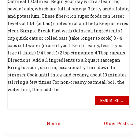
Oatmeal 1. Oatmeal Begin your day with a steaming
bowl of oats, which are full of omega-3 fatty acids, folate,
and potassium. These fiber-rich super foods can lesser
levels of LDL (or bad) cholesterol and help keep arteries
clear. Simple Break Fast with Oatmeal: Ingredients 1
cup quick oats or rolled oats (take longer to cook) 3 - 4
cups cold water (more if you like it creamy, less if you
like it thick) 1/4 t salt 1/2 tsp cinnamon 4 Tbsp raisins
Directions: Add all ingredients to a 2 quart saucepan
Bring to a boil, stirring occasionally Turn down to
simmer Cook until thick and creamy, about 10 minutes,
stirring a few times For non-creamy oatmeal, boil the
water first, then add the...
READ MORE →
Home
Older Posts →