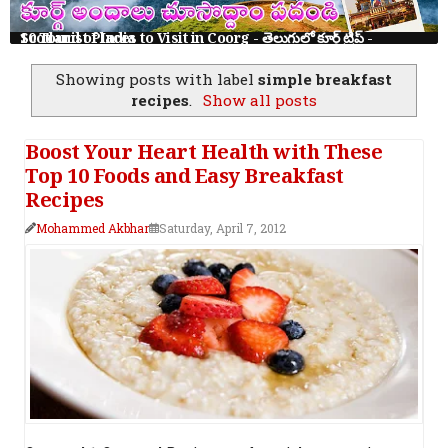
10 Tourist Places to Visit in Coorg - తెలుగులో కూర్గ్ ట్రిప్ - Scotland of India
Showing posts with label
simple breakfast
recipes
.
Show all posts
Boost Your Heart Health with These
Top 10 Foods and Easy Breakfast
Recipes
Mohammed Akbhar
Saturday, April 7, 2012