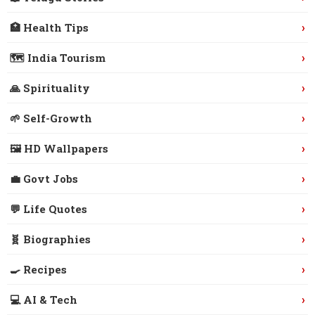
›
🏥 Health Tips
›
🗺️ India Tourism
›
🙏 Spirituality
›
🌱 Self-Growth
›
🖼️ HD Wallpapers
›
💼 Govt Jobs
›
💬 Life Quotes
›
🧬 Biographies
›
🍳 Recipes
›
💻 AI & Tech