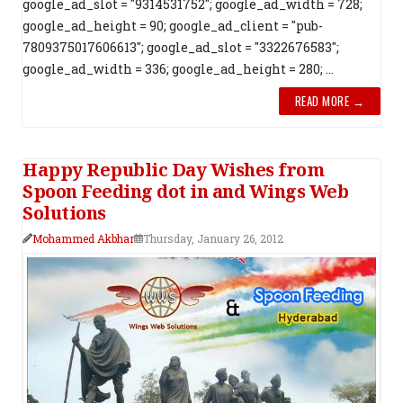
google_ad_slot = "9314531752"; google_ad_width = 728;
google_ad_height = 90; google_ad_client = "pub-
7809375017606613"; google_ad_slot = "3322676583";
google_ad_width = 336; google_ad_height = 280; ...
READ MORE →
Happy Republic Day Wishes from
Spoon Feeding dot in and Wings Web
Solutions
Mohammed Akbhar
Thursday, January 26, 2012