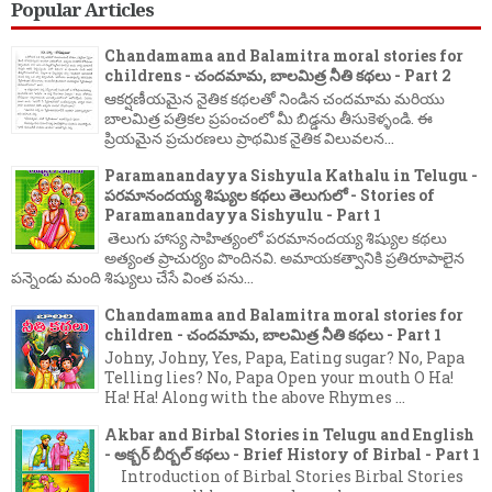
Popular Articles
Chandamama and Balamitra moral stories for
childrens - చందమామ, బాలమిత్ర నీతి కథలు - Part 2
ఆకర్షణీయమైన నైతిక కథలతో నిండిన చందమామ మరియు
బాలమిత్ర పత్రికల ప్రపంచంలో మీ బిడ్డను తీసుకెళ్ళండి. ఈ
ప్రియమైన ప్రచురణలు ప్రాథమిక నైతిక విలువలన...
Paramanandayya Sishyula Kathalu in Telugu -
పరమానందయ్య శిష్యుల కథలు తెలుగులో - Stories of
Paramanandayya Sishyulu - Part 1
తెలుగు హాస్య సాహిత్యంలో పరమానందయ్య శిష్యుల కథలు
అత్యంత ప్రాచుర్యం పొందినవి. అమాయకత్వానికి ప్రతిరూపాలైన
పన్నెండు మంది శిష్యులు చేసే వింత పను...
Chandamama and Balamitra moral stories for
children - చందమామ, బాలమిత్ర నీతి కథలు - Part 1
Johny, Johny, Yes, Papa, Eating sugar? No, Papa
Telling lies? No, Papa Open your mouth O Ha!
Ha! Ha! Along with the above Rhymes ...
Akbar and Birbal Stories in Telugu and English
- అక్బర్ బీర్బల్ కథలు - Brief History of Birbal - Part 1
Introduction of Birbal Stories Birbal Stories