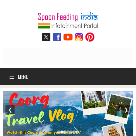
☰
MENU
❮
❯