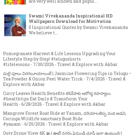
are very well known and popul...
Swami Vivekananda Inspirational HD
Wallpapers: Download for Motivation
5 Inspirational Quotes by Swami Vivekananda
We believe t...
Pomegranate Harvest & Life Lessons Upgrading Your
Lifestyle Step by Step! #telugushorts
#lifelessons
- 7/30/2026
- Travel & Explore with Akbar
మల్లె పూలు విరగబూయాలంటే | Jasmine Flowering Tips in Telugu –
Tea Powder & Onion Peel Water Trick
- 7/4/2026
- Travel &
Explore with Akbar
Curry Leaves Health Benefits కరివేపాకు ఆరోగ్య రహస్యాలు
#healthtips Eat Daily & Transform Your
Health
- 6/28/2026
- Travel & Explore with Akbar
Mangrove Forest Boat Ride at Yanam, దరియాలతిప్ప మడ అడవి,
Coringa Wildlife sanctuary Boat Ride
#yanam
- 6/25/2026
- Travel & Explore with Akbar
Ooty Drone View 4K 🚁 | ఊటీ నగరం పైనుండి చూస్తే ఇలా ఉంటుంది |