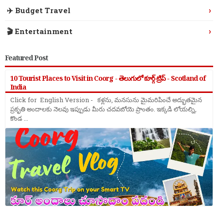
›
✈️ Budget Travel
›
🎬 Entertainment
Featured Post
10 Tourist Places to Visit in Coorg - తెలుగులో కూర్గ్ ట్రిప్ - Scotland of
India
Click for English Version - కళ్లను, మనసును మైమరిపించే అద్భుతమైన
ప్రకృతి అందాలకు నెలవు ఇప్పుడు మీరు చదవబోయె ప్రాంతం. ఇక్కడి లోయల్ని,
కొండ ...