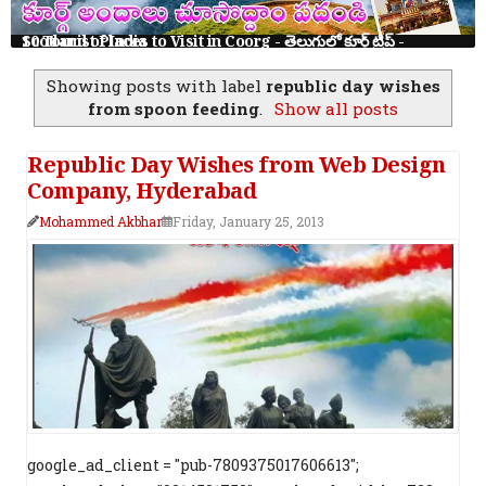
10 Tourist Places to Visit in Coorg - తెలుగులో కూర్గ్ ట్రిప్ - Scotland of India
Showing posts with label
republic day wishes
from spoon feeding
.
Show all posts
Republic Day Wishes from Web Design
Company, Hyderabad
Mohammed Akbhar
Friday, January 25, 2013
google_ad_client = "pub-7809375017606613";