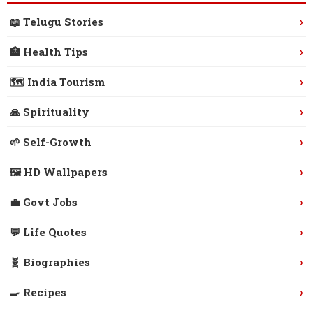
›
📖 Telugu Stories
›
🏥 Health Tips
›
🗺️ India Tourism
›
🙏 Spirituality
›
🌱 Self-Growth
›
🖼️ HD Wallpapers
›
💼 Govt Jobs
›
💬 Life Quotes
›
🧬 Biographies
›
🍳 Recipes