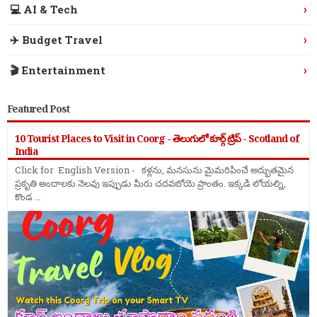
›
💻 AI & Tech
›
✈️ Budget Travel
›
🎬 Entertainment
Featured Post
10 Tourist Places to Visit in Coorg - తెలుగులో కూర్గ్ ట్రిప్ - Scotland of
India
Click for English Version - కళ్లను, మనసును మైమరిపించే అద్భుతమైన
ప్రకృతి అందాలకు నెలవు ఇప్పుడు మీరు చదవబోయె ప్రాంతం. ఇక్కడి లోయల్ని,
కొండ ...