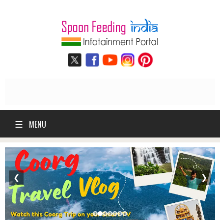
☰
MENU
❮
❯