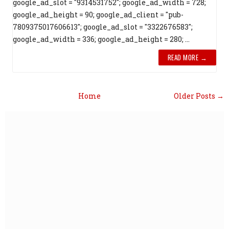
google_ad_slot = "9314531752"; google_ad_width = 728;
google_ad_height = 90; google_ad_client = "pub-
7809375017606613"; google_ad_slot = "3322676583";
google_ad_width = 336; google_ad_height = 280; ...
READ MORE →
Home
Older Posts →