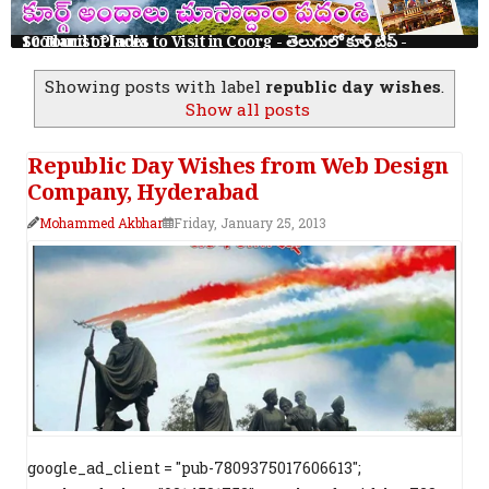
10 Tourist Places to Visit in Coorg - తెలుగులో కూర్గ్ ట్రిప్ - Scotland of India
Showing posts with label
republic day wishes
.
Show all posts
Republic Day Wishes from Web Design
Company, Hyderabad
Mohammed Akbhar
Friday, January 25, 2013
google_ad_client = "pub-7809375017606613";