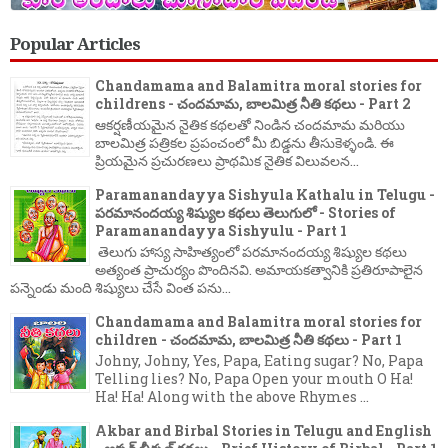
Popular Articles
Chandamama and Balamitra moral stories for
childrens - చందమామ, బాలమిత్ర నీతి కథలు - Part 2
ఆకర్షణీయమైన నైతిక కథలతో నిండిన చందమామ మరియు
బాలమిత్ర పత్రికల ప్రపంచంలో మీ బిడ్డను తీసుకెళ్ళండి. ఈ
ప్రియమైన ప్రచురణలు ప్రాథమిక నైతిక విలువలన...
Paramanandayya Sishyula Kathalu in Telugu -
పరమానందయ్య శిష్యుల కథలు తెలుగులో - Stories of
Paramanandayya Sishyulu - Part 1
తెలుగు హాస్య సాహిత్యంలో పరమానందయ్య శిష్యుల కథలు
అత్యంత ప్రాచుర్యం పొందినవి. అమాయకత్వానికి ప్రతిరూపాలైన
పన్నెండు మంది శిష్యులు చేసే వింత పను...
Chandamama and Balamitra moral stories for
children - చందమామ, బాలమిత్ర నీతి కథలు - Part 1
Johny, Johny, Yes, Papa, Eating sugar? No, Papa
Telling lies? No, Papa Open your mouth O Ha!
Ha! Ha! Along with the above Rhymes ...
Akbar and Birbal Stories in Telugu and English