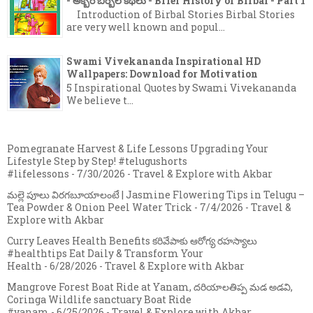
- అక్బర్ బీర్బల్ కథలు - Brief History of Birbal - Part 1
Introduction of Birbal Stories Birbal Stories
are very well known and popul...
Swami Vivekananda Inspirational HD
Wallpapers: Download for Motivation
5 Inspirational Quotes by Swami Vivekananda
We believe t...
Pomegranate Harvest & Life Lessons Upgrading Your
Lifestyle Step by Step! #telugushorts
#lifelessons
- 7/30/2026
- Travel & Explore with Akbar
మల్లె పూలు విరగబూయాలంటే | Jasmine Flowering Tips in Telugu –
Tea Powder & Onion Peel Water Trick
- 7/4/2026
- Travel &
Explore with Akbar
Curry Leaves Health Benefits కరివేపాకు ఆరోగ్య రహస్యాలు
#healthtips Eat Daily & Transform Your
Health
- 6/28/2026
- Travel & Explore with Akbar
Mangrove Forest Boat Ride at Yanam, దరియాలతిప్ప మడ అడవి,
Coringa Wildlife sanctuary Boat Ride
#yanam
- 6/25/2026
- Travel & Explore with Akbar