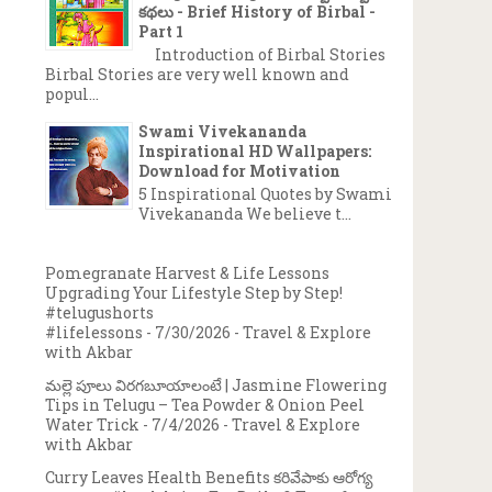
కథలు - Brief History of Birbal -
Part 1
Introduction of Birbal Stories
Birbal Stories are very well known and
popul...
Swami Vivekananda
Inspirational HD Wallpapers:
Download for Motivation
5 Inspirational Quotes by Swami
Vivekananda We believe t...
Pomegranate Harvest & Life Lessons
Upgrading Your Lifestyle Step by Step!
#telugushorts
#lifelessons
- 7/30/2026
- Travel & Explore
with Akbar
మల్లె పూలు విరగబూయాలంటే | Jasmine Flowering
Tips in Telugu – Tea Powder & Onion Peel
Water Trick
- 7/4/2026
- Travel & Explore
with Akbar
Curry Leaves Health Benefits కరివేపాకు ఆరోగ్య