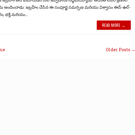
ొర్రెను అందించాడు. ఇబ్రహీం చేసిన ఈ సంపూర్ణ సమర్పణ మరియు విశ్వాసం ఈద్-ఉల్-
ం, భక్తి మరియు...
READ MORE →
me
Older Posts 