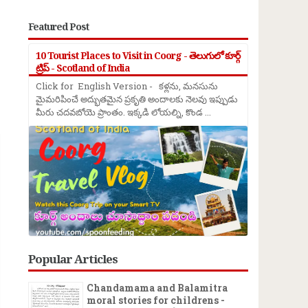
Featured Post
10 Tourist Places to Visit in Coorg - తెలుగులో కూర్గ్
ట్రిప్ - Scotland of India
Click for English Version - కళ్లను, మనసును
మైమరిపించే అద్భుతమైన ప్రకృతి అందాలకు నెలవు ఇప్పుడు
మీరు చదవబోయె ప్రాంతం. ఇక్కడి లోయల్ని, కొండ ...
→
Popular Articles
Chandamama and Balamitra
moral stories for childrens -