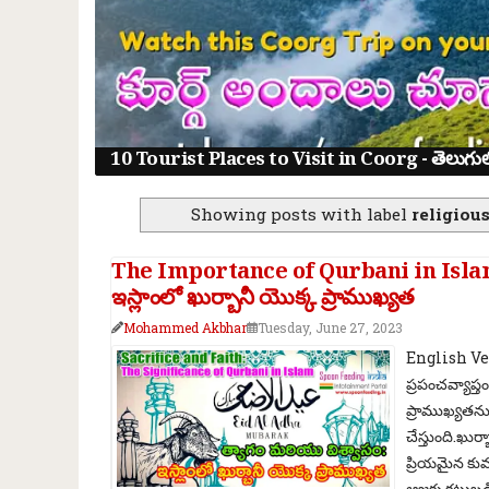
10 Tourist Places to Visit in Coorg - తెలుగులో క
Showing posts with label
religiou
The Importance of Qurbani in Islam: 
ఇస్లాంలో ఖుర్బానీ యొక్క ప్రాముఖ్యత
Mohammed Akbhar
Tuesday, June 27, 2023
English Vers
ప్రపంచవ్యాప్
ప్రాముఖ్యతను క
చేస్తుంది.ఖుర
ప్రియమైన కుమ
ఆజ్ఞకు కట్టు