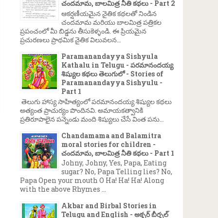
చందమామ, బాలమిత్ర నీతి కథలు - Part 2
ఆకర్షణీయమైన నైతిక కథలతో నిండిన
చందమామ మరియు బాలమిత్ర పత్రికల
ప్రపంచంలో మీ బిడ్డను తీసుకెళ్ళండి. ఈ ప్రియమైన
ప్రచురణలు ప్రాథమిక నైతిక విలువలన...
Paramanandayya Sishyula
Kathalu in Telugu - పరమానందయ్య
శిష్యుల కథలు తెలుగులో - Stories of
Paramanandayya Sishyulu -
Part 1
తెలుగు హాస్య సాహిత్యంలో పరమానందయ్య శిష్యుల కథలు
అత్యంత ప్రాచుర్యం పొందినవి. అమాయకత్వానికి
ప్రతిరూపాలైన పన్నెండు మంది శిష్యులు చేసే వింత పను...
Chandamama and Balamitra
moral stories for children -
చందమామ, బాలమిత్ర నీతి కథలు - Part 1
Johny, Johny, Yes, Papa, Eating
sugar? No, Papa Telling lies? No,
Papa Open your mouth O Ha! Ha! Ha! Along
with the above Rhymes ...
Akbar and Birbal Stories in
Telugu and English - అక్బర్ బీర్బల్