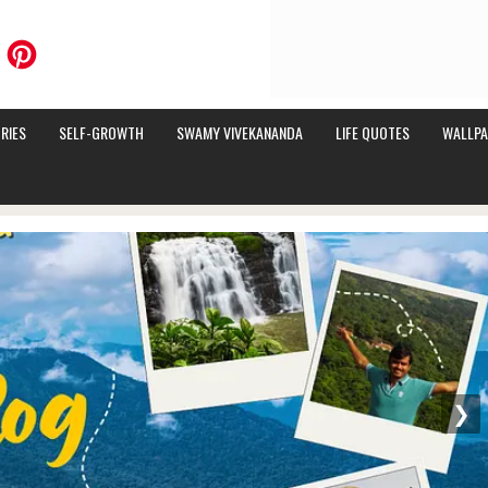
RIES
SELF-GROWTH
SWAMY VIVEKANANDA
LIFE QUOTES
WALLPA
❯