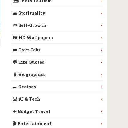
›
🗺️ India Tourism
›
🙏 Spirituality
›
🌱 Self-Growth
›
🖼️ HD Wallpapers
›
💼 Govt Jobs
›
💬 Life Quotes
›
🧬 Biographies
›
🍳 Recipes
›
💻 AI & Tech
›
✈️ Budget Travel
›
🎬 Entertainment