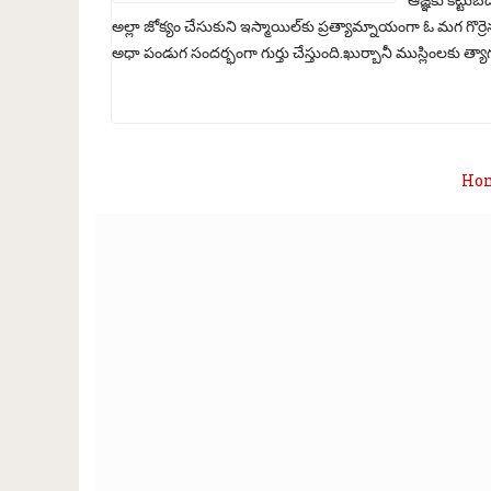
అల్లా జోక్యం చేసుకుని ఇస్మాయిల్‌కు ప్రత్యామ్నాయంగా ఓ మగ గ
అధా పండుగ సందర్భంగా గుర్తు చేస్తుంది.ఖుర్బానీ ముస్లింలకు త్యాగ
Ho