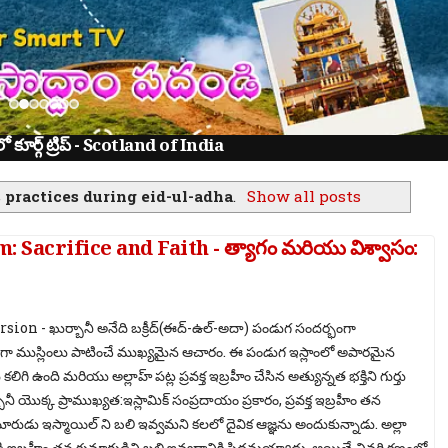
ూర్గ్ ట్రిప్ - Scotland of India
s practices during eid-ul-adha
.
Show all posts
Sacrifice and Faith - త్యాగం మరియు విశ్వాసం:
ion - ఖుర్బానీ అనేది బక్రీద్(ఈద్-ఉల్-అదా) పండుగ సందర్భంగా
తంగా ముస్లింలు పాటించే ముఖ్యమైన ఆచారం. ఈ పండుగ ఇస్లాంలో అపారమైన
లిగి ఉంది మరియు అల్లాహ్ పట్ల ప్రవక్త ఇబ్రహీం చేసిన అత్యున్నత భక్తిని గుర్తు
్బానీ యొక్క ప్రాముఖ్యత:ఇస్లామిక్ సంప్రదాయం ప్రకారం, ప్రవక్త ఇబ్రహీం తన
ారుడు ఇస్మాయిల్ ని బలి ఇవ్వమని కలలో దైవిక ఆజ్ఞను అందుకున్నాడు. అల్లా
బడి ఇబ్రహీం తన కుమారుడిని బలి ఇవ్వడానికి సిద్ధమయ్యాడు. అయితే చివరి క్షణంలో