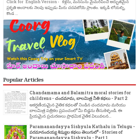
Click for English Version - కళ్లను, మనసును మైమరిపించే అద్భుతమైన
ప్రకృతి అందాలకు నెలవు ఇప్పుడు మీరు చదవబోయె ప్రాంతం. ఇక్కడి లోయల్ని,
కొండ ...
Popular Articles
Chandamama and Balamitra moral stories for
childrens - చందమామ, బాలమిత్ర నీతి కథలు - Part 2
ఆకర్షణీయమైన నైతిక కథలతో నిండిన చందమామ మరియు
బాలమిత్ర పత్రికల ప్రపంచంలో మీ బిడ్డను తీసుకెళ్ళండి. ఈ
ప్రియమైన ప్రచురణలు ప్రాథమిక నైతిక విలువలన...
Paramanandayya Sishyula Kathalu in Telugu -
పరమానందయ్య శిష్యుల కథలు తెలుగులో - Stories of
Paramanandayya Sishyulu - Part 1