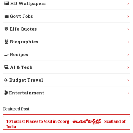
›
🖼️ HD Wallpapers
›
💼 Govt Jobs
›
💬 Life Quotes
›
🧬 Biographies
›
🍳 Recipes
›
💻 AI & Tech
›
✈️ Budget Travel
›
🎬 Entertainment
Featured Post
10 Tourist Places to Visit in Coorg - తెలుగులో కూర్గ్ ట్రిప్ - Scotland of
India