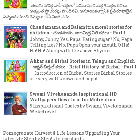
తెలుగు హాస్య సాహిత్యంలో పరమానందయ్య శిష్యుల కథలు
అత్యంత ప్రాచుర్యం పొందినవి. అమాయకత్వానికి ప్రతిరూపాలైన
పన్నెండు మంది శిష్యులు చేసే వింత పను...
Chandamama and Balamitra moral stories for
children - చందమామ, బాలమిత్ర నీతి కథలు - Part 1
Johny, Johny, Yes, Papa, Eating sugar? No, Papa
Telling lies? No, Papa Open your mouth O Ha!
Ha! Ha! Along with the above Rhymes ...
Akbar and Birbal Stories in Telugu and English
- అక్బర్ బీర్బల్ కథలు - Brief History of Birbal - Part 1
Introduction of Birbal Stories Birbal Stories
are very well known and popul...
Swami Vivekananda Inspirational HD
Wallpapers: Download for Motivation
5 Inspirational Quotes by Swami Vivekananda
We believe t...
Pomegranate Harvest & Life Lessons Upgrading Your
Lifestyle Step by Step! #telugushorts