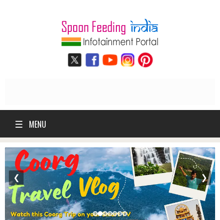
☰
MENU
❮
❯