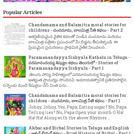
Popular Articles
Chandamama and Balamitra moral stories for
childrens - చందమామ, బాలమిత్ర నీతి కథలు - Part 2
ఆకర్షణీయమైన నైతిక కథలతో నిండిన చందమామ మరియు
బాలమిత్ర పత్రికల ప్రపంచంలో మీ బిడ్డను తీసుకెళ్ళండి. ఈ
ప్రియమైన ప్రచురణలు ప్రాథమిక నైతిక విలువలన...
Paramanandayya Sishyula Kathalu in Telugu -
పరమానందయ్య శిష్యుల కథలు తెలుగులో - Stories of
Paramanandayya Sishyulu - Part 1
తెలుగు హాస్య సాహిత్యంలో పరమానందయ్య శిష్యుల కథలు
అత్యంత ప్రాచుర్యం పొందినవి. అమాయకత్వానికి ప్రతిరూపాలైన
పన్నెండు మంది శిష్యులు చేసే వింత పను...
Chandamama and Balamitra moral stories for
children - చందమామ, బాలమిత్ర నీతి కథలు - Part 1
Johny, Johny, Yes, Papa, Eating sugar? No, Papa
Telling lies? No, Papa Open your mouth O Ha!
Ha! Ha! Along with the above Rhymes ...
Akbar and Birbal Stories in Telugu and English
- అక్బర్ బీర్బల్ కథలు - Brief History of Birbal - Part 1