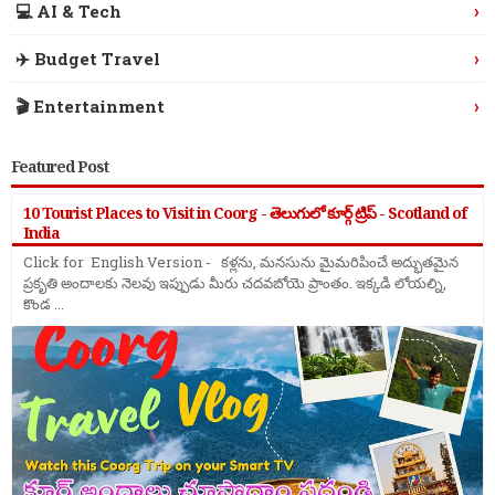
›
💻 AI & Tech
›
✈️ Budget Travel
›
🎬 Entertainment
Featured Post
10 Tourist Places to Visit in Coorg - తెలుగులో కూర్గ్ ట్రిప్ - Scotland of
India
Click for English Version - కళ్లను, మనసును మైమరిపించే అద్భుతమైన
ప్రకృతి అందాలకు నెలవు ఇప్పుడు మీరు చదవబోయె ప్రాంతం. ఇక్కడి లోయల్ని,
కొండ ...