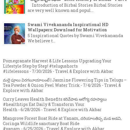
Introduction of Birbal Stories Birbal Stories
are very well known and popul...
Swami Vivekananda Inspirational HD
Wallpapers: Download for Motivation
5 Inspirational Quotes by Swami Vivekananda
We believe t...
Pomegranate Harvest & Life Lessons Upgrading Your
Lifestyle Step by Step! #telugushorts
#lifelessons
- 7/30/2026
- Travel & Explore with Akbar
మల్లె పూలు విరగబూయాలంటే | Jasmine Flowering Tips in Telugu –
Tea Powder & Onion Peel Water Trick
- 7/4/2026
- Travel &
Explore with Akbar
Curry Leaves Health Benefits కరివేపాకు ఆరోగ్య రహస్యాలు
#healthtips Eat Daily & Transform Your
Health
- 6/28/2026
- Travel & Explore with Akbar
Mangrove Forest Boat Ride at Yanam, దరియాలతిప్ప మడ అడవి,
Coringa Wildlife sanctuary Boat Ride
#yanam
- 6/25/2026
- Travel & Explore with Akbar