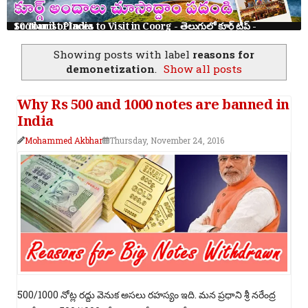
10 Tourist Places to Visit in Coorg - తెలుగులో కూర్గ్ ట్రిప్ - Scotland of India
Showing posts with label
reasons for
demonetization
.
Show all posts
Why Rs 500 and 1000 notes are banned in
India
Mohammed Akbhar
Thursday, November 24, 2016
500/1000 నోట్ల రద్దు వెనుక అసలు రహస్యం ఇది. మన ప్రధాని శ్రీ నరేంద్ర