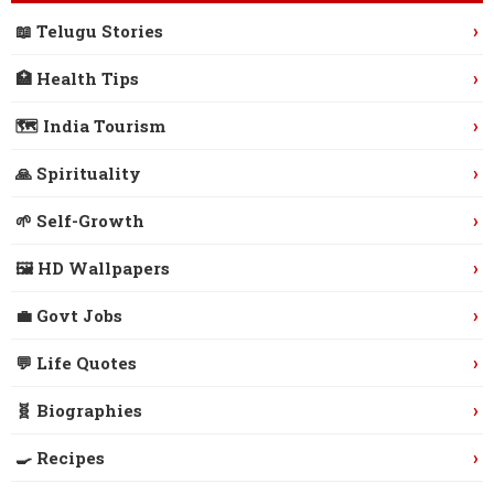
›
📖 Telugu Stories
›
🏥 Health Tips
›
🗺️ India Tourism
›
🙏 Spirituality
›
🌱 Self-Growth
›
🖼️ HD Wallpapers
›
💼 Govt Jobs
›
💬 Life Quotes
›
🧬 Biographies
›
🍳 Recipes