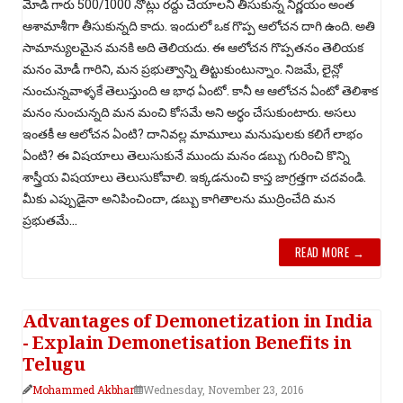
మోడీ గారు 500/1000 నోట్లు రద్దు చేయాలని తీసుకున్న నిర్ణయం అంత
ఆశామాశీగా తీసుకున్నది కాదు. ఇందులో ఒక గొప్ప ఆలోచన దాగి ఉంది. అతి
సామాన్యులమైన మనకి అది తెలియదు. ఈ ఆలోచన గొప్పతనం తెలియక
మనం మోడీ గారిని, మన ప్రభుత్వాన్ని తిట్టుకుంటున్నాం. నిజమే, లైన్లో
నుంచున్నవాళ్ళకే తెలుస్తుంది ఆ భాధ ఏంటో. కానీ ఆ ఆలోచన ఏంటో తెలిశాక
మనం నుంచున్నది మన మంచి కోసమే అని అర్ధం చేసుకుంటారు. అసలు
ఇంతకీ ఆ ఆలోచన ఏంటి? దానివల్ల మామూలు మనుషులకు కలిగే లాభం
ఏంటి? ఈ విషయాలు తెలుసుకునే ముందు మనం డబ్బు గురించి కొన్ని
శాస్త్రీయ విషయాలు తెలుసుకోవాలి. ఇక్కడనుంచి కాస్త జాగ్రత్తగా చదవండి.
మీకు ఎప్పుడైనా అనిపించిందా, డబ్బు కాగితాలను ముద్రించేది మన
ప్రభుతమే...
READ MORE →
Advantages of Demonetization in India
- Explain Demonetisation Benefits in
Telugu
Mohammed Akbhar
Wednesday, November 23, 2016