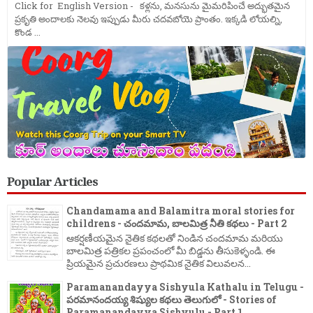
Click for English Version - కళ్లను, మనసును మైమరిపించే అద్భుతమైన
ప్రకృతి అందాలకు నెలవు ఇప్పుడు మీరు చదవబోయె ప్రాంతం. ఇక్కడి లోయల్ని,
కొండ ...
Popular Articles
Chandamama and Balamitra moral stories for
childrens - చందమామ, బాలమిత్ర నీతి కథలు - Part 2
ఆకర్షణీయమైన నైతిక కథలతో నిండిన చందమామ మరియు
బాలమిత్ర పత్రికల ప్రపంచంలో మీ బిడ్డను తీసుకెళ్ళండి. ఈ
ప్రియమైన ప్రచురణలు ప్రాథమిక నైతిక విలువలన...
Paramanandayya Sishyula Kathalu in Telugu -
పరమానందయ్య శిష్యుల కథలు తెలుగులో - Stories of
Paramanandayya Sishyulu - Part 1