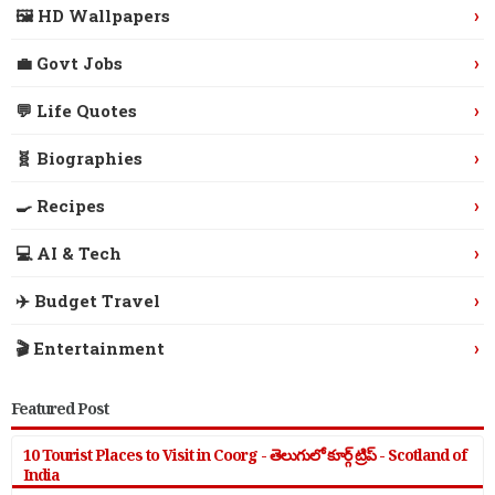
›
🖼️ HD Wallpapers
›
💼 Govt Jobs
›
💬 Life Quotes
›
🧬 Biographies
›
🍳 Recipes
›
💻 AI & Tech
›
✈️ Budget Travel
›
🎬 Entertainment
Featured Post
10 Tourist Places to Visit in Coorg - తెలుగులో కూర్గ్ ట్రిప్ - Scotland of
India