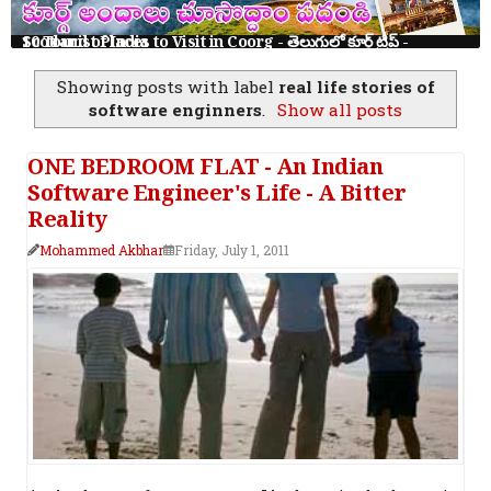
10 Tourist Places to Visit in Coorg - తెలుగులో కూర్గ్ ట్రిప్ - Scotland of India
Showing posts with label
real life stories of
software enginners
.
Show all posts
ONE BEDROOM FLAT - An Indian
Software Engineer's Life - A Bitter
Reality
Mohammed Akbhar
Friday, July 1, 2011