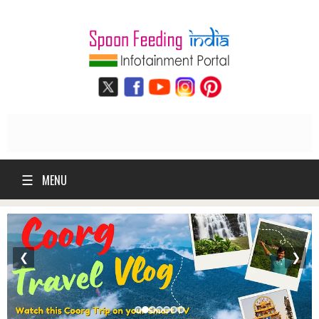
☰
MENU
❮
❯