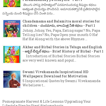
తెలుగు హాస్య సాహిత్యంలో పరమానందయ్య శిష్యుల కథలు
అత్యంత ప్రాచుర్యం పొందినవి. అమాయకత్వానికి ప్రతిరూపాలైన
పన్నెండు మంది శిష్యులు చేసే వింత పను...
Chandamama and Balamitra moral stories for
children - చందమామ, బాలమిత్ర నీతి కథలు - Part 1
Johny, Johny, Yes, Papa, Eating sugar? No, Papa
Telling lies? No, Papa Open your mouth O Ha!
Ha! Ha! Along with the above Rhymes ...
Akbar and Birbal Stories in Telugu and English
- అక్బర్ బీర్బల్ కథలు - Brief History of Birbal - Part 1
Introduction of Birbal Stories Birbal Stories
are very well known and popul...
Swami Vivekananda Inspirational HD
Wallpapers: Download for Motivation
5 Inspirational Quotes by Swami Vivekananda
We believe t...
Pomegranate Harvest & Life Lessons Upgrading Your
Lifestyle Step by Step! #telugushorts