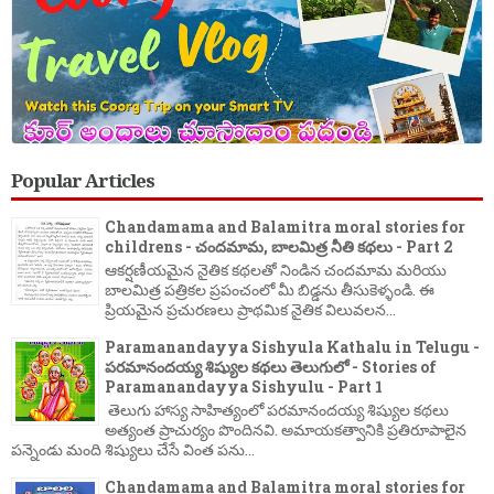
Popular Articles
Chandamama and Balamitra moral stories for
childrens - చందమామ, బాలమిత్ర నీతి కథలు - Part 2
ఆకర్షణీయమైన నైతిక కథలతో నిండిన చందమామ మరియు
బాలమిత్ర పత్రికల ప్రపంచంలో మీ బిడ్డను తీసుకెళ్ళండి. ఈ
ప్రియమైన ప్రచురణలు ప్రాథమిక నైతిక విలువలన...
Paramanandayya Sishyula Kathalu in Telugu -
పరమానందయ్య శిష్యుల కథలు తెలుగులో - Stories of
Paramanandayya Sishyulu - Part 1
తెలుగు హాస్య సాహిత్యంలో పరమానందయ్య శిష్యుల కథలు
అత్యంత ప్రాచుర్యం పొందినవి. అమాయకత్వానికి ప్రతిరూపాలైన
పన్నెండు మంది శిష్యులు చేసే వింత పను...
Chandamama and Balamitra moral stories for