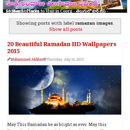
10 Tourist Places to Visit in Coorg - తెలుగులో కూర్గ్ ట్రిప్ - Scotland of India
Showing posts with label
ramazan images
.
Show all posts
20 Beautiful Ramadan HD Wallpapers
2015
Mohammed Akbhar
Thursday, July 16, 2015
May This Ramadan be as bright as ever. May this