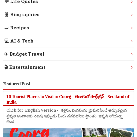
›
💬 Life Quotes
›
🧬 Biographies
›
🍳 Recipes
›
💻 AI & Tech
›
✈️ Budget Travel
›
🎬 Entertainment
Featured Post
10 Tourist Places to Visit in Coorg - తెలుగులో కూర్గ్ ట్రిప్ - Scotland of
India
Click for English Version - కళ్లను, మనసును మైమరిపించే అద్భుతమైన
ప్రకృతి అందాలకు నెలవు ఇప్పుడు మీరు చదవబోయె ప్రాంతం. ఇక్కడి లోయల్ని,
కొండ ...