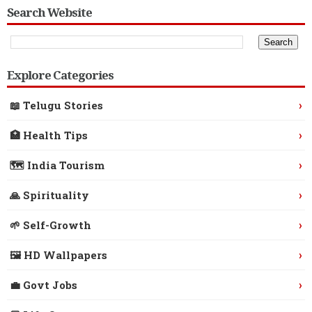
Search Website
Explore Categories
›
📖 Telugu Stories
›
🏥 Health Tips
›
🗺️ India Tourism
›
🙏 Spirituality
›
🌱 Self-Growth
›
🖼️ HD Wallpapers
›
💼 Govt Jobs