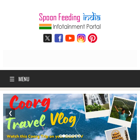
☰
MENU
❮
❯