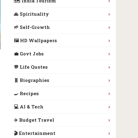
›
🗺️ India Tourism
›
🙏 Spirituality
›
🌱 Self-Growth
›
🖼️ HD Wallpapers
›
💼 Govt Jobs
›
💬 Life Quotes
›
🧬 Biographies
›
🍳 Recipes
›
💻 AI & Tech
›
✈️ Budget Travel
›
🎬 Entertainment