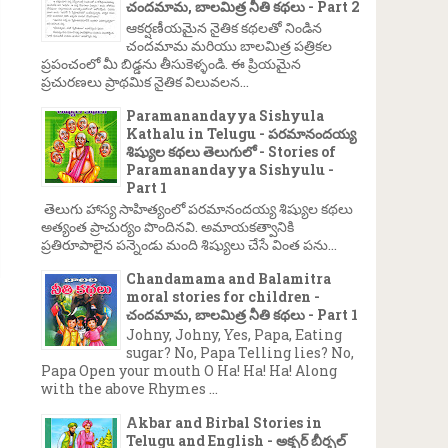
చందమామ, బాలమిత్ర నీతి కథలు - Part 2
ఆకర్షణీయమైన నైతిక కథలతో నిండిన
చందమామ మరియు బాలమిత్ర పత్రికల
ప్రపంచంలో మీ బిడ్డను తీసుకెళ్ళండి. ఈ ప్రియమైన
ప్రచురణలు ప్రాథమిక నైతిక విలువలన...
Paramanandayya Sishyula
Kathalu in Telugu - పరమానందయ్య
శిష్యుల కథలు తెలుగులో - Stories of
Paramanandayya Sishyulu -
Part 1
తెలుగు హాస్య సాహిత్యంలో పరమానందయ్య శిష్యుల కథలు
అత్యంత ప్రాచుర్యం పొందినవి. అమాయకత్వానికి
ప్రతిరూపాలైన పన్నెండు మంది శిష్యులు చేసే వింత పను...
Chandamama and Balamitra
moral stories for children -
చందమామ, బాలమిత్ర నీతి కథలు - Part 1
Johny, Johny, Yes, Papa, Eating
sugar? No, Papa Telling lies? No,
Papa Open your mouth O Ha! Ha! Ha! Along
with the above Rhymes ...
Akbar and Birbal Stories in
Telugu and English - అక్బర్ బీర్బల్