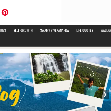
RIES
SELF-GROWTH
SWAMY VIVEKANANDA
LIFE QUOTES
WALLPA
❯