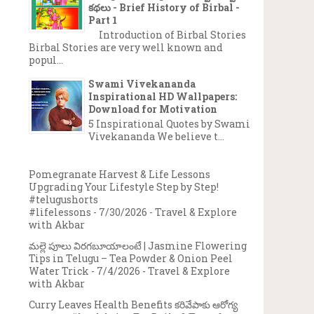
కథలు - Brief History of Birbal -
Part 1
Introduction of Birbal Stories
Birbal Stories are very well known and
popul...
Swami Vivekananda
Inspirational HD Wallpapers:
Download for Motivation
5 Inspirational Quotes by Swami
Vivekananda We believe t...
Pomegranate Harvest & Life Lessons
Upgrading Your Lifestyle Step by Step!
#telugushorts
#lifelessons
- 7/30/2026
- Travel & Explore
with Akbar
మల్లె పూలు విరగబూయాలంటే | Jasmine Flowering
Tips in Telugu – Tea Powder & Onion Peel
Water Trick
- 7/4/2026
- Travel & Explore
with Akbar
Curry Leaves Health Benefits కరివేపాకు ఆరోగ్య