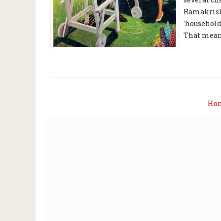
Ramakrishn
'householde
That means-
Ho