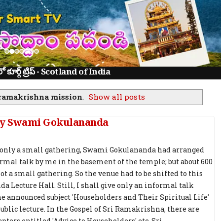
ూర్గ్ ట్రిప్ - Scotland of India
ramakrishna mission
.
Show all posts
 By Swami Gokulananda
 only a small gathering, Swami Gokulananda had arranged
ormal talk by me in the basement of the temple; but about 600
ot a small gathering. So the venue had to be shifted to this
a Lecture Hall. Still, I shall give only an informal talk
he announced subject 'Householders and Their Spiritual Life'
public lecture. In the Gospel of Sri Ramakrishna, there are
pters entitled 'Advice to Householders' etc. Sri