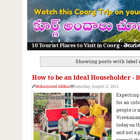
10 Tourist Places to Visit in Coorg - తెలుగులో క
Showing posts with label
How to be an Ideal Householder -
Mohammed Akbhar
Saturday, August 11, 2012
Expecting
for an inf
people is n
Vivekanand
today on t
and not a 
several cha