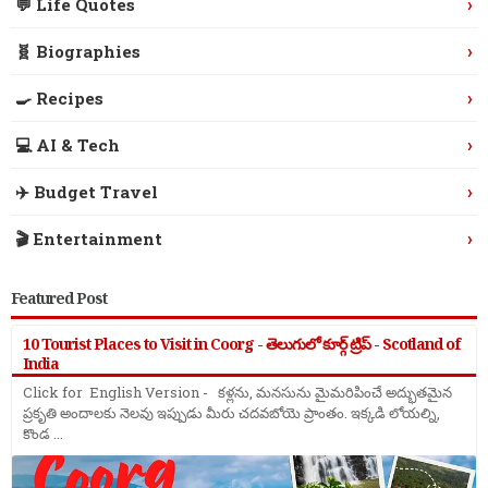
›
💬 Life Quotes
›
🧬 Biographies
›
🍳 Recipes
›
💻 AI & Tech
›
✈️ Budget Travel
›
🎬 Entertainment
Featured Post
10 Tourist Places to Visit in Coorg - తెలుగులో కూర్గ్ ట్రిప్ - Scotland of
India
Click for English Version - కళ్లను, మనసును మైమరిపించే అద్భుతమైన
ప్రకృతి అందాలకు నెలవు ఇప్పుడు మీరు చదవబోయె ప్రాంతం. ఇక్కడి లోయల్ని,
కొండ ...