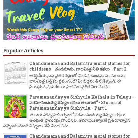
Popular Articles
Chandamama and Balamitra moral stories for
childrens - చందమామ, బాలమిత్ర నీతి కథలు - Part 2
ఆకర్షణీయమైన నైతిక కథలతో నిండిన చందమామ మరియు
బాలమిత్ర పత్రికల ప్రపంచంలో మీ బిడ్డను తీసుకెళ్ళండి. ఈ
ప్రియమైన ప్రచురణలు ప్రాథమిక నైతిక విలువలన...
Paramanandayya Sishyula Kathalu in Telugu -
పరమానందయ్య శిష్యుల కథలు తెలుగులో - Stories of
Paramanandayya Sishyulu - Part 1
తెలుగు హాస్య సాహిత్యంలో పరమానందయ్య శిష్యుల కథలు
అత్యంత ప్రాచుర్యం పొందినవి. అమాయకత్వానికి ప్రతిరూపాలైన
పన్నెండు మంది శిష్యులు చేసే వింత పను...
Chandamama and Balamitra moral stories for