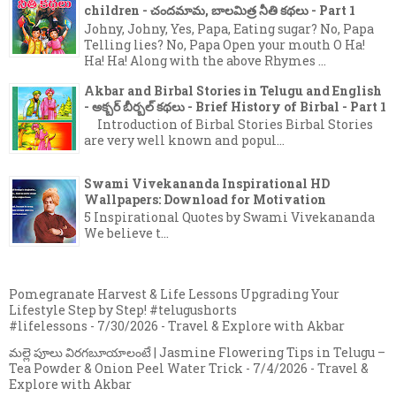
children - చందమామ, బాలమిత్ర నీతి కథలు - Part 1
Johny, Johny, Yes, Papa, Eating sugar? No, Papa
Telling lies? No, Papa Open your mouth O Ha!
Ha! Ha! Along with the above Rhymes ...
Akbar and Birbal Stories in Telugu and English
- అక్బర్ బీర్బల్ కథలు - Brief History of Birbal - Part 1
Introduction of Birbal Stories Birbal Stories
are very well known and popul...
Swami Vivekananda Inspirational HD
Wallpapers: Download for Motivation
5 Inspirational Quotes by Swami Vivekananda
We believe t...
Pomegranate Harvest & Life Lessons Upgrading Your
Lifestyle Step by Step! #telugushorts
#lifelessons
- 7/30/2026
- Travel & Explore with Akbar
మల్లె పూలు విరగబూయాలంటే | Jasmine Flowering Tips in Telugu –
Tea Powder & Onion Peel Water Trick
- 7/4/2026
- Travel &
Explore with Akbar