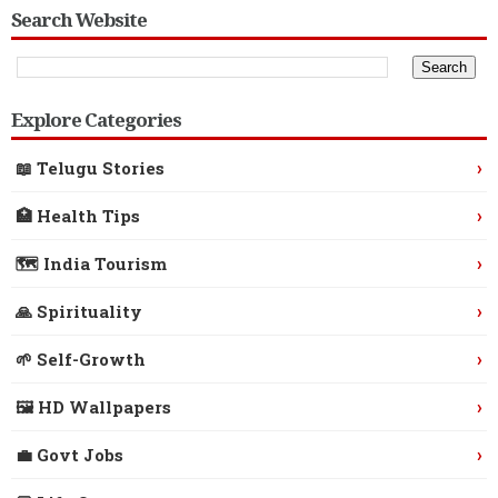
Search Website
Explore Categories
›
📖 Telugu Stories
›
🏥 Health Tips
›
🗺️ India Tourism
›
🙏 Spirituality
›
🌱 Self-Growth
›
🖼️ HD Wallpapers
›
💼 Govt Jobs