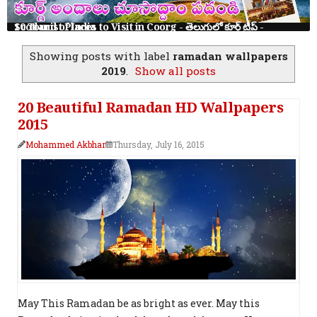
10 Tourist Places to Visit in Coorg - తెలుగులో కూర్గ్ ట్రిప్ - Scotland of India
Showing posts with label
ramadan wallpapers
2019
.
Show all posts
20 Beautiful Ramadan HD Wallpapers
2015
Mohammed Akbhar
Thursday, July 16, 2015
May This Ramadan be as bright as ever. May this