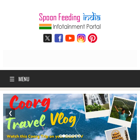
☰
MENU
❮
❯