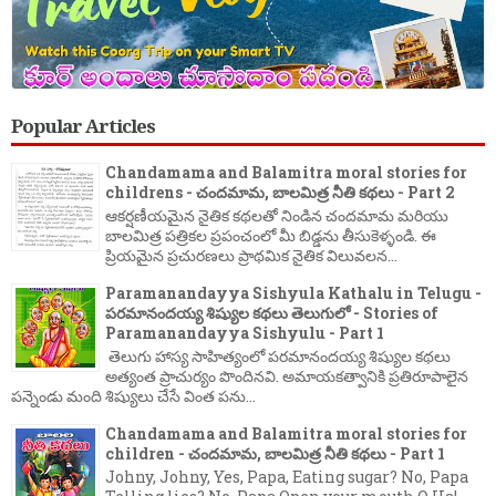
Popular Articles
Chandamama and Balamitra moral stories for
childrens - చందమామ, బాలమిత్ర నీతి కథలు - Part 2
ఆకర్షణీయమైన నైతిక కథలతో నిండిన చందమామ మరియు
బాలమిత్ర పత్రికల ప్రపంచంలో మీ బిడ్డను తీసుకెళ్ళండి. ఈ
ప్రియమైన ప్రచురణలు ప్రాథమిక నైతిక విలువలన...
Paramanandayya Sishyula Kathalu in Telugu -
పరమానందయ్య శిష్యుల కథలు తెలుగులో - Stories of
Paramanandayya Sishyulu - Part 1
తెలుగు హాస్య సాహిత్యంలో పరమానందయ్య శిష్యుల కథలు
అత్యంత ప్రాచుర్యం పొందినవి. అమాయకత్వానికి ప్రతిరూపాలైన
పన్నెండు మంది శిష్యులు చేసే వింత పను...
Chandamama and Balamitra moral stories for
children - చందమామ, బాలమిత్ర నీతి కథలు - Part 1
Johny, Johny, Yes, Papa, Eating sugar? No, Papa