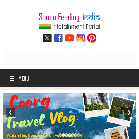
☰
MENU
❮
❯