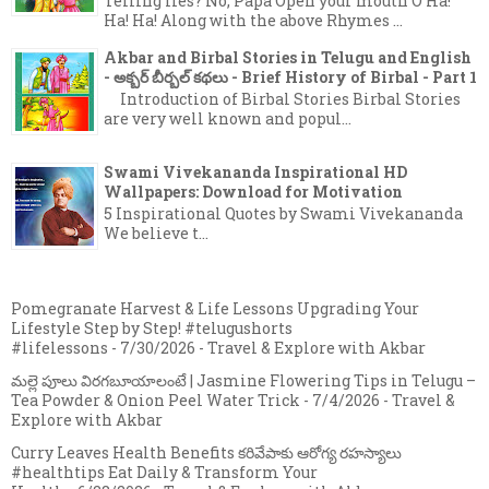
Telling lies? No, Papa Open your mouth O Ha!
Ha! Ha! Along with the above Rhymes ...
Akbar and Birbal Stories in Telugu and English
- అక్బర్ బీర్బల్ కథలు - Brief History of Birbal - Part 1
Introduction of Birbal Stories Birbal Stories
are very well known and popul...
Swami Vivekananda Inspirational HD
Wallpapers: Download for Motivation
5 Inspirational Quotes by Swami Vivekananda
We believe t...
Pomegranate Harvest & Life Lessons Upgrading Your
Lifestyle Step by Step! #telugushorts
#lifelessons
- 7/30/2026
- Travel & Explore with Akbar
మల్లె పూలు విరగబూయాలంటే | Jasmine Flowering Tips in Telugu –
Tea Powder & Onion Peel Water Trick
- 7/4/2026
- Travel &
Explore with Akbar
Curry Leaves Health Benefits కరివేపాకు ఆరోగ్య రహస్యాలు
#healthtips Eat Daily & Transform Your