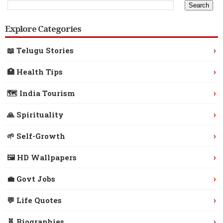
Explore Categories
›
📖 Telugu Stories
›
🏥 Health Tips
›
🗺️ India Tourism
›
🙏 Spirituality
›
🌱 Self-Growth
›
🖼️ HD Wallpapers
›
💼 Govt Jobs
›
💬 Life Quotes
›
🧬 Biographies