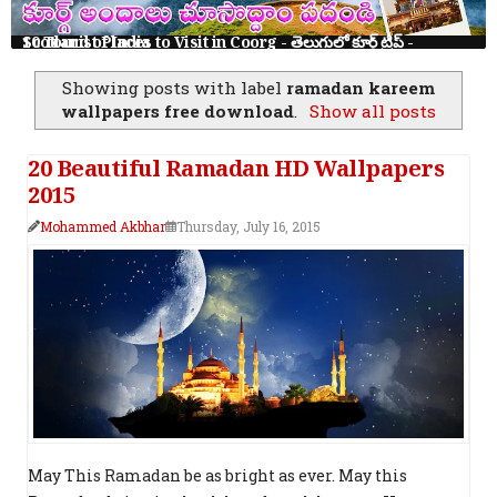
10 Tourist Places to Visit in Coorg - తెలుగులో కూర్గ్ ట్రిప్ - Scotland of India
Showing posts with label
ramadan kareem
wallpapers free download
.
Show all posts
20 Beautiful Ramadan HD Wallpapers
2015
Mohammed Akbhar
Thursday, July 16, 2015
May This Ramadan be as bright as ever. May this