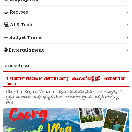
›
🍳 Recipes
›
💻 AI & Tech
›
✈️ Budget Travel
›
🎬 Entertainment
Featured Post
10 Tourist Places to Visit in Coorg - తెలుగులో కూర్గ్ ట్రిప్ - Scotland of
India
Click for English Version - కళ్లను, మనసును మైమరిపించే అద్భుతమైన
ప్రకృతి అందాలకు నెలవు ఇప్పుడు మీరు చదవబోయె ప్రాంతం. ఇక్కడి లోయల్ని,
కొండ ...